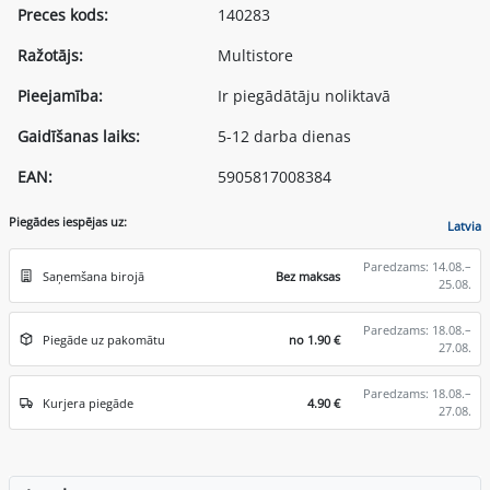
Preces kods:
140283
Ražotājs:
Multistore
Pieejamība:
Ir piegādātāju noliktavā
Gaidīšanas laiks:
5-12 darba dienas
EAN:
5905817008384
Piegādes iespējas uz:
Latvia
Paredzams: 14.08.–
Saņemšana birojā
Bez maksas
25.08.
Paredzams: 18.08.–
Piegāde uz pakomātu
no 1.90 €
27.08.
Paredzams: 18.08.–
Kurjera piegāde
4.90 €
27.08.