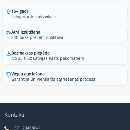
15+ gadi
Latvijas internetveikals
Ātra izsūtīšana
24h laikā precēm noliktavā
Bezmaksas piegāde
No 35 € uz Latvijas Pasts pakomātiem
Viegla atgriešana
Garantija un vienkāršs atgriešanas process
Kontakti
+371 20408041