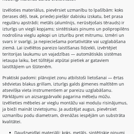
Izvēloties materiālus, pievērsiet uzmanību to īpašībām: koks
(terases dēļi, teak, priede) piešķir dabisku izskatu, bet prasa
regulāru apstrādi; metāls (alumīnijs, nerūsējošais tērauds) ir
izturīgs un viegli kopjams; sintētiskais pinums un polipropilēns
nodrošina vieglu apkopi un izturību pret mitrumu. Izmēri un
svars ir svarīgi, ja nepieciešama portativitāte vai uzglabāšana
ziemā. Lai izvēlētos pareizo laistīšanas līdzekli, izvērtējiet
teritorijas laukumu un vajadzības — automātiskās sistēmas
ietaupa laiku, bet tūlītējai atpūtai pietiek ar gataviem
laistītājiem un šļūtenēm.
Praktiski padomi: plānojiet zonu atbilstoši lietošanai — ērtas
sēdvietas blakus grillam, izturīgs galds ģimenes maltītēm un
atsevišķa vieta instrumentiem ar pareizu uzglabāšanu.
Pārklājumi un aizsargpārvalki pagarina mēbeļu mūžu.
Izvēlieties mēbeles ar vieglu montāžu vai moduļu risinājumus,
ja bieži maināt izvietojumu. Ja audzējat augus, pievērsiet
uzmanību podu diametram, drenāžas iespējām un substrāta
kvalitātei.
Daudzveidīgi materiāli: koks, metāls, sintētiskie pinumi