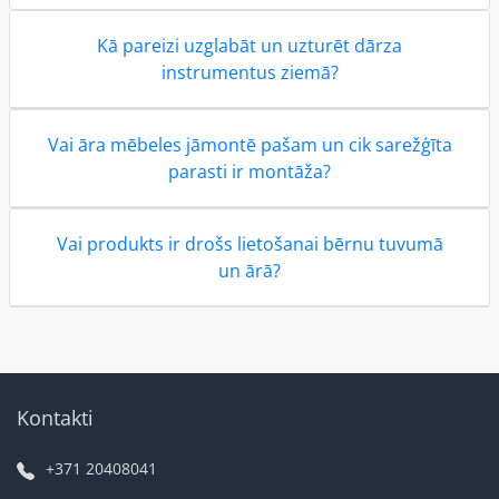
Kā pareizi uzglabāt un uzturēt dārza
instrumentus ziemā?
Vai āra mēbeles jāmontē pašam un cik sarežģīta
parasti ir montāža?
Vai produkts ir drošs lietošanai bērnu tuvumā
un ārā?
Kontakti
+371 20408041