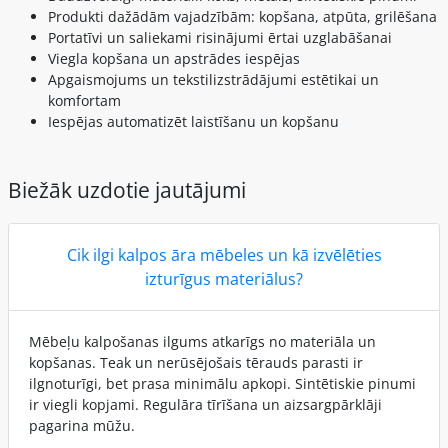
Produkti dažādām vajadzībām: kopšana, atpūta, grilēšana
Portatīvi un saliekami risinājumi ērtai uzglabāšanai
Viegla kopšana un apstrādes iespējas
Apgaismojums un tekstilizstrādājumi estētikai un
komfortam
Iespējas automatizēt laistīšanu un kopšanu
Biežāk uzdotie jautājumi
Cik ilgi kalpos āra mēbeles un kā izvēlēties
izturīgus materiālus?
Mēbeļu kalpošanas ilgums atkarīgs no materiāla un
kopšanas. Teak un nerūsējošais tērauds parasti ir
ilgnoturīgi, bet prasa minimālu apkopi. Sintētiskie pinumi
ir viegli kopjami. Regulāra tīrīšana un aizsargpārklāji
pagarina mūžu.