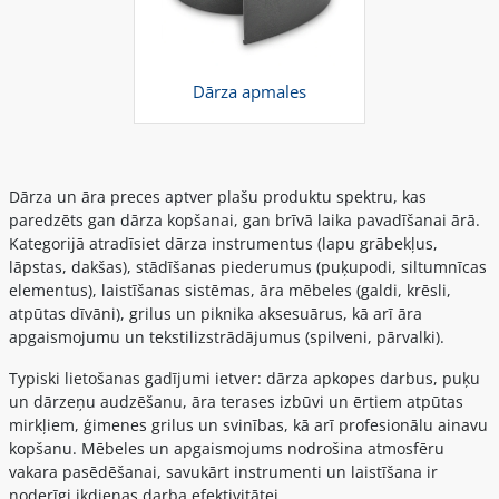
Dārza apmales
Dārza un āra preces aptver plašu produktu spektru, kas
paredzēts gan dārza kopšanai, gan brīvā laika pavadīšanai ārā.
Kategorijā atradīsiet dārza instrumentus (lapu grābekļus,
lāpstas, dakšas), stādīšanas piederumus (puķupodi, siltumnīcas
elementus), laistīšanas sistēmas, āra mēbeles (galdi, krēsli,
atpūtas dīvāni), grilus un piknika aksesuārus, kā arī āra
apgaismojumu un tekstilizstrādājumus (spilveni, pārvalki).
Typiski lietošanas gadījumi ietver: dārza apkopes darbus, puķu
un dārzeņu audzēšanu, āra terases izbūvi un ērtiem atpūtas
mirkļiem, ģimenes grilus un svinības, kā arī profesionālu ainavu
kopšanu. Mēbeles un apgaismojums nodrošina atmosfēru
vakara pasēdēšanai, savukārt instrumenti un laistīšana ir
noderīgi ikdienas darba efektivitātei.