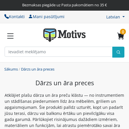
Bezmaksas piegāde uz Pasta pakomātiem no 35 €
Kontakti
Mani pasūtījumi
Latvian
0
Sākums
/
Dārzs un āra preces
Dārzs un āra preces
Atklājiet plašu dārza un āra preču klāstu — no instrumentiem
un stādīšanas piederumiem līdz āra mēbelēm, griliem un
apgaismojumam. Šie produkti palīdz uzturēt, kopt un padarīt
jūsu terasi, dārzu vai balkonu ērtāku un pievilcīgāku visa
gada garumā. Pārlūkojiet risinājumus dažādiem izmēriem,
materiāliem un funkcijām, lai atrastu piemērotāko savai āra