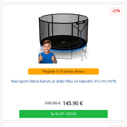
-27%
Piegāde 5-14 darba dienas
Neo-Sport Dārza batuts ar ārējo tīklu un kāpnēm 312 cm (10 ft)
145.90 €
199.90 €
IELIKT GROZĀ