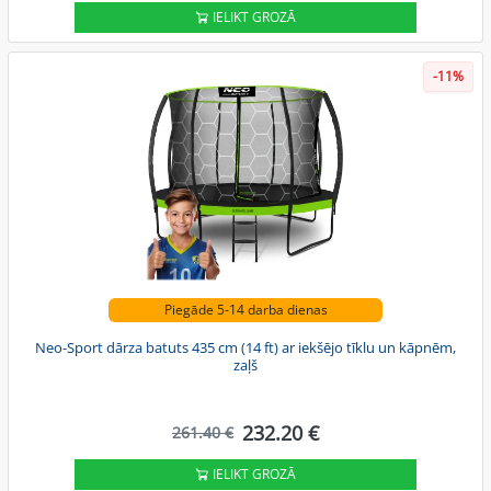
IELIKT GROZĀ
-11%
Piegāde 5-14 darba dienas
Neo-Sport dārza batuts 435 cm (14 ft) ar iekšējo tīklu un kāpnēm,
zaļš
232.20 €
261.40 €
IELIKT GROZĀ