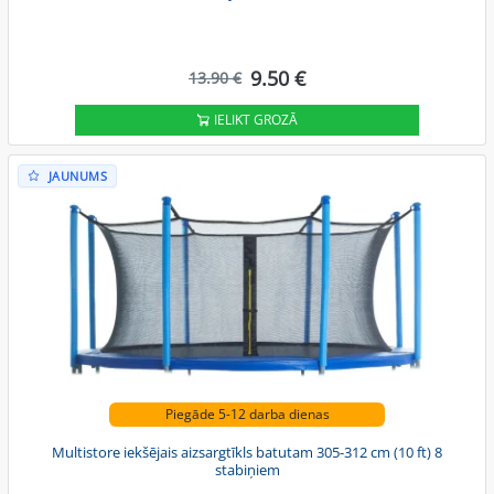
9.50 €
13.90 €
IELIKT GROZĀ
JAUNUMS
Piegāde 5-12 darba dienas
Multistore iekšējais aizsargtīkls batutam 305-312 cm (10 ft) 8
stabiņiem