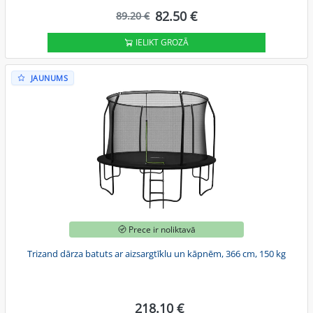
82.50 €
89.20 €
IELIKT GROZĀ
JAUNUMS
Prece ir noliktavā
Trizand dārza batuts ar aizsargtīklu un kāpnēm, 366 cm, 150 kg
218.10 €