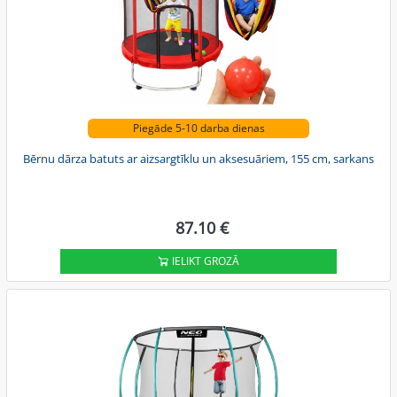
Piegāde 5-10 darba dienas
Bērnu dārza batuts ar aizsargtīklu un aksesuāriem, 155 cm, sarkans
87.10 €
IELIKT GROZĀ