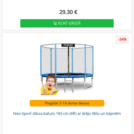
29.30 €
IELIKT GROZĀ
-34%
Piegāde 5-14 darba dienas
Neo-Sport dārza batuts 183 cm (6ft) ar ārējo tīklu un kāpnēm