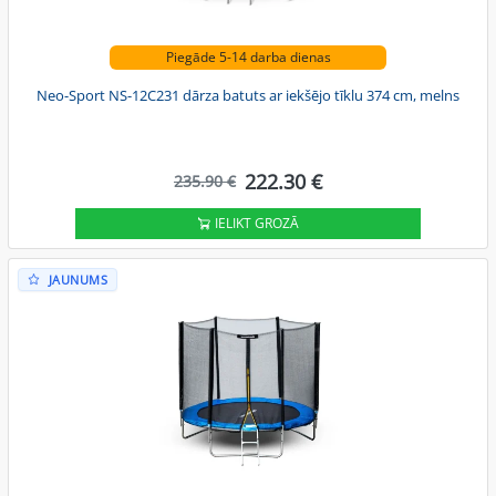
Piegāde 5-14 darba dienas
Neo-Sport NS-12C231 dārza batuts ar iekšējo tīklu 374 cm, melns
222.30 €
235.90 €
IELIKT GROZĀ
JAUNUMS