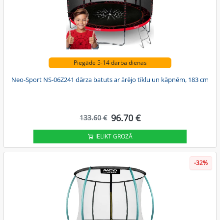
Piegāde 5-14 darba dienas
Neo-Sport NS-06Z241 dārza batuts ar ārējo tīklu un kāpnēm, 183 cm
96.70 €
133.60 €
IELIKT GROZĀ
-32%