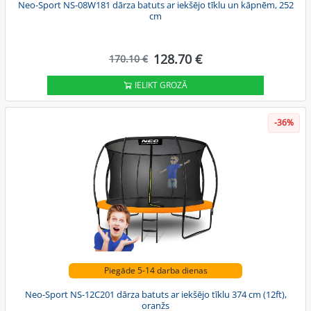
Neo-Sport NS-08W181 dārza batuts ar iekšējo tīklu un kāpnēm, 252
cm
128.70 €
170.10 €
IELIKT GROZĀ
-36%
Piegāde 5-14 darba dienas
Neo-Sport NS-12C201 dārza batuts ar iekšējo tīklu 374 cm (12ft),
oranžs