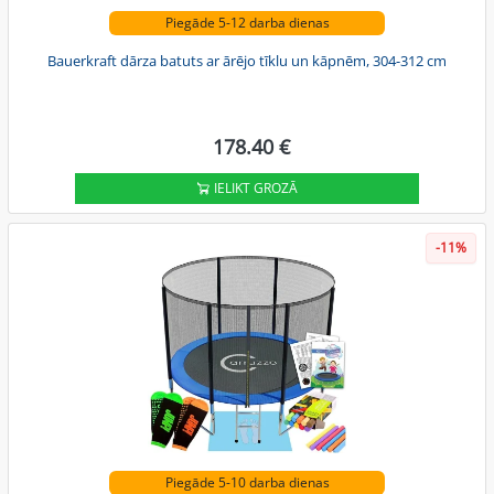
Piegāde 5-12 darba dienas
Bauerkraft dārza batuts ar ārējo tīklu un kāpnēm, 304-312 cm
178.40 €
IELIKT GROZĀ
-11%
Piegāde 5-10 darba dienas