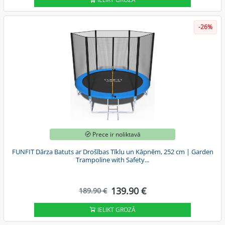
-26%
Prece ir noliktavā
FUNFIT Dārza Batuts ar Drošības Tīklu un Kāpnēm, 252 cm | Garden
Trampoline with Safety...
139.90 €
189.90 €
IELIKT GROZĀ