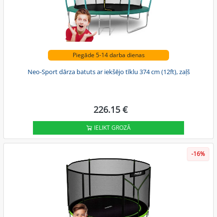
Piegāde 5-14 darba dienas
Neo-Sport dārza batuts ar iekšējo tīklu 374 cm (12ft), zaļš
226.15 €
IELIKT GROZĀ
-16%