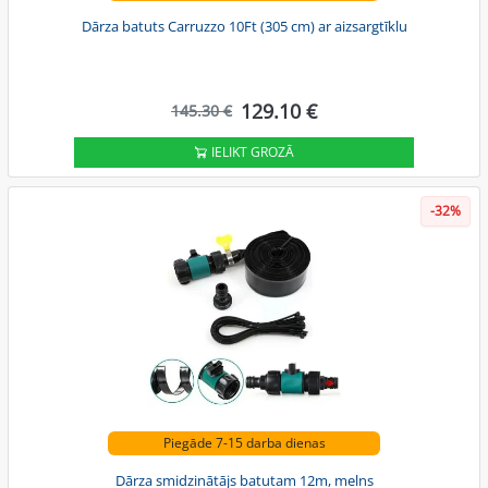
Dārza batuts Carruzzo 10Ft (305 cm) ar aizsargtīklu
129.10 €
145.30 €
IELIKT GROZĀ
-32%
Piegāde 7-15 darba dienas
Dārza smidzinātājs batutam 12m, melns