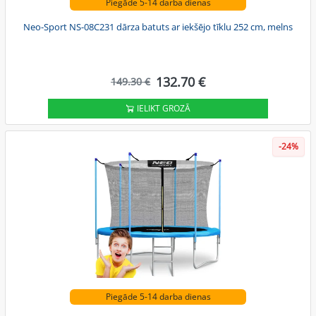
Piegāde 5-14 darba dienas
Neo-Sport NS-08C231 dārza batuts ar iekšējo tīklu 252 cm, melns
132.70 €
149.30 €
IELIKT GROZĀ
-24%
Piegāde 5-14 darba dienas