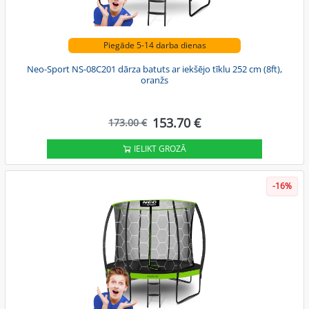
Piegāde 5-14 darba dienas
Neo-Sport NS-08C201 dārza batuts ar iekšējo tīklu 252 cm (8ft),
oranžs
153.70 €
173.00 €
IELIKT GROZĀ
-16%