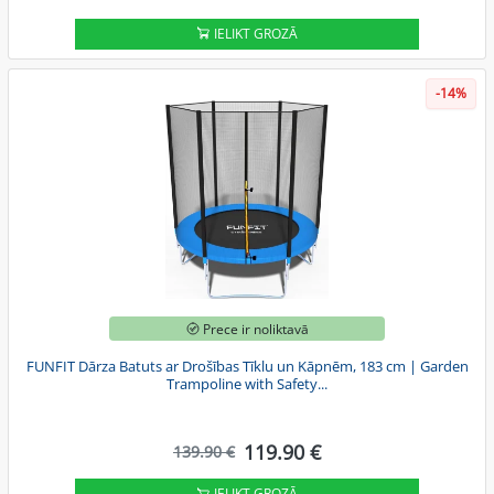
IELIKT GROZĀ
-14%
Prece ir noliktavā
FUNFIT Dārza Batuts ar Drošības Tīklu un Kāpnēm, 183 cm | Garden
Trampoline with Safety...
119.90 €
139.90 €
IELIKT GROZĀ