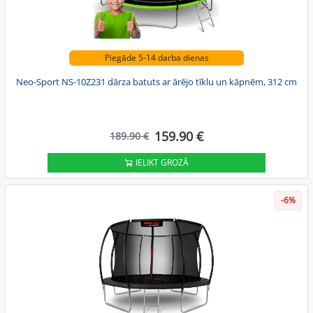
Piegāde 5-14 darba dienas
Neo-Sport NS-10Z231 dārza batuts ar ārējo tīklu un kāpnēm, 312 cm
159.90 €
189.90 €
IELIKT GROZĀ
-6%