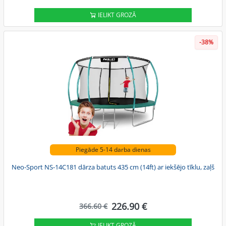
IELIKT GROZĀ
-38%
Piegāde 5-14 darba dienas
Neo-Sport NS-14C181 dārza batuts 435 cm (14ft) ar iekšējo tīklu, zaļš
226.90 €
366.60 €
IELIKT GROZĀ