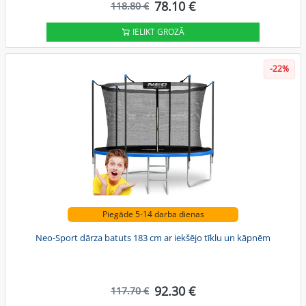
78.10 €
118.80 €
IELIKT GROZĀ
-22%
Piegāde 5-14 darba dienas
Neo-Sport dārza batuts 183 cm ar iekšējo tīklu un kāpnēm
92.30 €
117.70 €