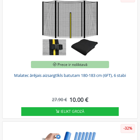
Prece ir noliktavā
Malatec ārējais aizsargtīkls batutam 180-183 cm (6FT), 6 stabi
10.00 €
27.90 €
IELIKT GROZĀ
-32%