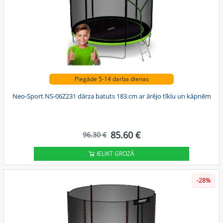
Piegāde 5-14 darba dienas
Neo-Sport NS-06Z231 dārza batuts 183 cm ar ārējo tīklu un kāpnēm
85.60 €
96.30 €
IELIKT GROZĀ
-28%