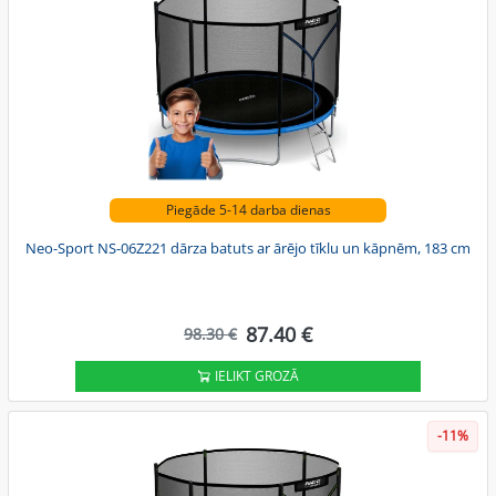
Piegāde 5-14 darba dienas
Neo-Sport NS-06Z221 dārza batuts ar ārējo tīklu un kāpnēm, 183 cm
87.40 €
98.30 €
IELIKT GROZĀ
-11%