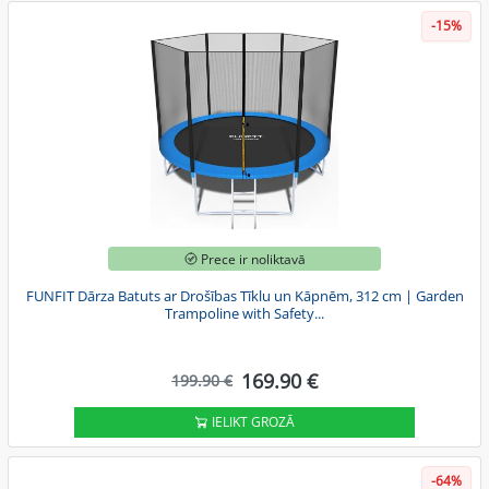
-15%
Prece ir noliktavā
FUNFIT Dārza Batuts ar Drošības Tīklu un Kāpnēm, 312 cm | Garden
Trampoline with Safety...
169.90 €
199.90 €
IELIKT GROZĀ
-64%