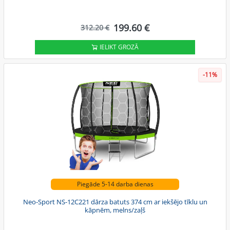
199.60 €
312.20 €
IELIKT GROZĀ
-11%
Piegāde 5-14 darba dienas
Neo-Sport NS-12C221 dārza batuts 374 cm ar iekšējo tīklu un
kāpnēm, melns/zaļš