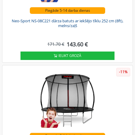
Piegāde 5-14 darba dienas
Neo-Sport NS-08C221 dārza batuts ar iekšējo tīklu 252 cm (8ft),
melns/zaļš
143.60 €
171.70 €
IELIKT GROZĀ
-11%