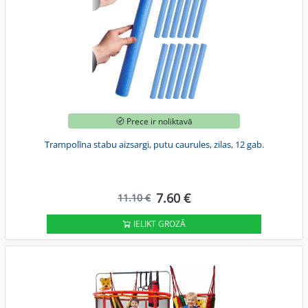
Prece ir noliktavā
Trampolīna stabu aizsargi, putu caurules, zilas, 12 gab.
7.60 €
11.10 €
IELIKT GROZĀ