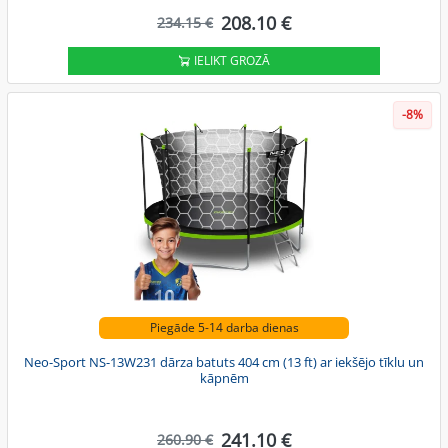
208.10 €
234.15 €
IELIKT GROZĀ
-8%
Piegāde 5-14 darba dienas
Neo-Sport NS-13W231 dārza batuts 404 cm (13 ft) ar iekšējo tīklu un
kāpnēm
241.10 €
260.90 €