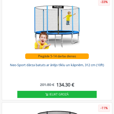
-33%
Piegāde 5-14 darba dienas
Neo-Sport dārza batuts ar ārējo tīklu un kāpnēm, 312 cm (10ft)
134.30 €
201.80 €
IELIKT GROZĀ
-11%