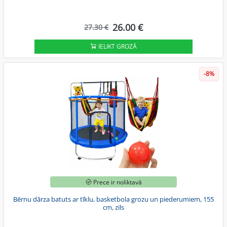
26.00 €
27.30 €
IELIKT GROZĀ
-8%
Prece ir noliktavā
Bērnu dārza batuts ar tīklu, basketbola grozu un piederumiem, 155
cm, zils