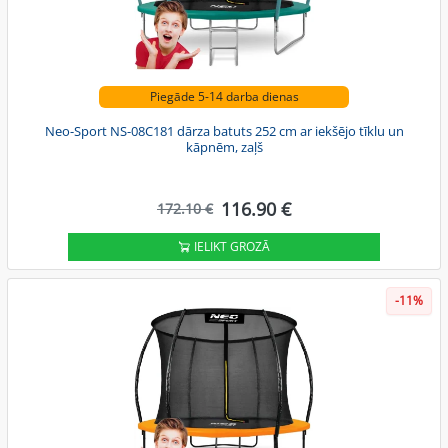
Piegāde 5-14 darba dienas
Neo-Sport NS-08C181 dārza batuts 252 cm ar iekšējo tīklu un
kāpnēm, zaļš
116.90 €
172.10 €
IELIKT GROZĀ
-11%