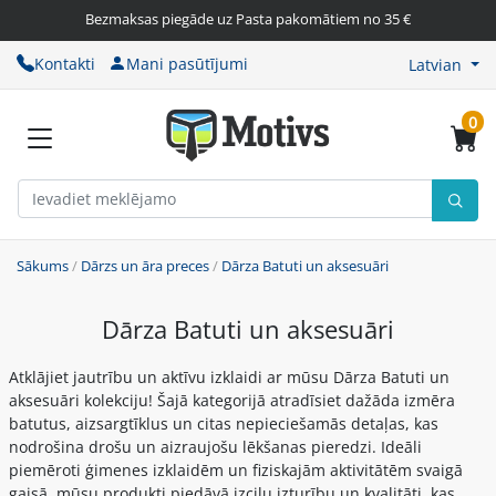
Bezmaksas piegāde uz Pasta pakomātiem no 35 €
Kontakti
Mani pasūtījumi
Latvian
0
Sākums
/
Dārzs un āra preces
/
Dārza Batuti un aksesuāri
Dārza Batuti un aksesuāri
Atklājiet jautrību un aktīvu izklaidi ar mūsu Dārza Batuti un
aksesuāri kolekciju! Šajā kategorijā atradīsiet dažāda izmēra
batutus, aizsargtīklus un citas nepieciešamās detaļas, kas
nodrošina drošu un aizraujošu lēkšanas pieredzi. Ideāli
piemēroti ģimenes izklaidēm un fiziskajām aktivitātēm svaigā
gaisā, mūsu produkti piedāvā izcilu izturību un kvalitāti, kas