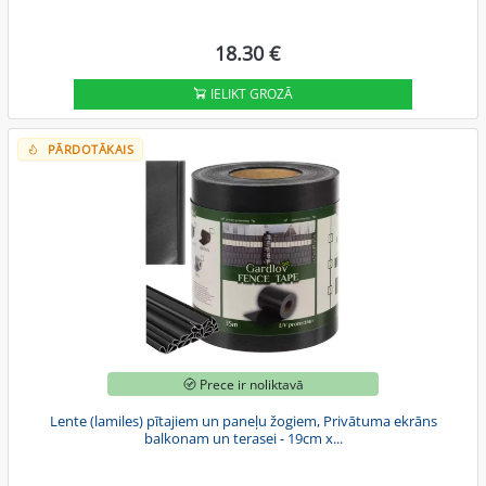
18.30 €
IELIKT GROZĀ
PĀRDOTĀKAIS
Prece ir noliktavā
Lente (lamiles) pītajiem un paneļu žogiem, Privātuma ekrāns
balkonam un terasei - 19cm x...