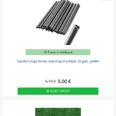
Prece ir noliktavā
Gardlov žoga lentes stiprinājuma klipši, 20 gab., pelēki
5.00 €
6.10 €
IELIKT GROZĀ