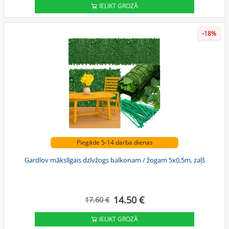
IELIKT GROZĀ
-18%
Piegāde 5-14 darba dienas
Gardlov mākslīgais dzīvžogs balkonam / žogam 5x0,5m, zaļš
14.50 €
17.60 €
IELIKT GROZĀ