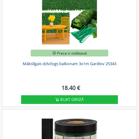
Prece ir noliktavā
Mākslīgais dzīvžogs balkonam 3x1m Gardlov 25343
18.40 €
IELIKT GROZĀ