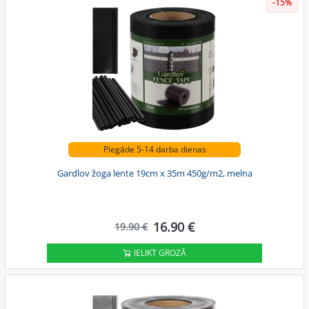
-15%
Piegāde 5-14 darba dienas
Gardlov žoga lente 19cm x 35m 450g/m2, melna
16.90 €
19.90 €
IELIKT GROZĀ