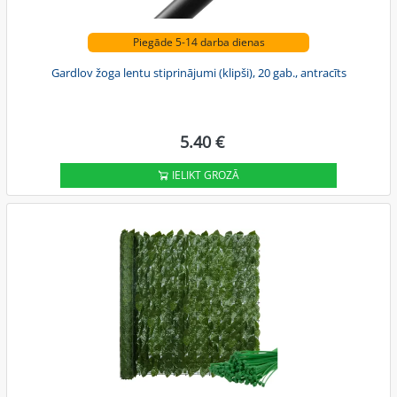
Piegāde 5-14 darba dienas
Gardlov žoga lentu stiprinājumi (klipši), 20 gab., antracīts
5.40 €
IELIKT GROZĀ