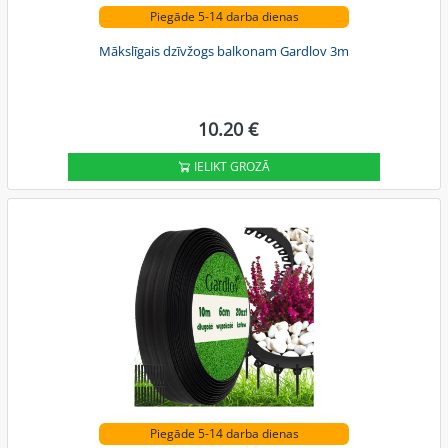
Piegāde 5-14 darba dienas
Mākslīgais dzīvžogs balkonam Gardlov 3m
10.20 €
IELIKT GROZĀ
Piegāde 5-14 darba dienas