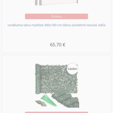
Soldout
Izvelkama sānu markīze 300x180 cm dārza aizslietnis terasei, bēša
65.70 €