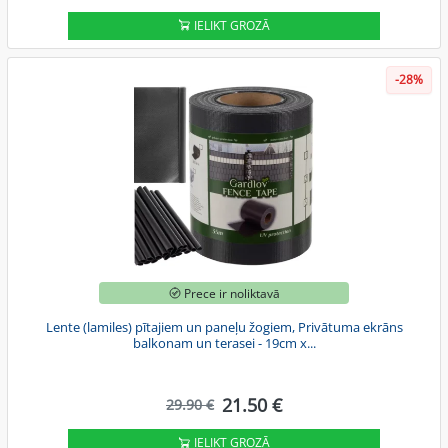
IELIKT GROZĀ
-28%
Prece ir noliktavā
Lente (lamiles) pītajiem un paneļu žogiem, Privātuma ekrāns
balkonam un terasei - 19cm x...
21.50 €
29.90 €
IELIKT GROZĀ