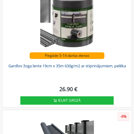
Piegāde 5-14 darba dienas
Gardlov žoga lente 19cm x 35m 630g/m2 ar stiprinājumiem, pelēka
26.90 €
IELIKT GROZĀ
-9%