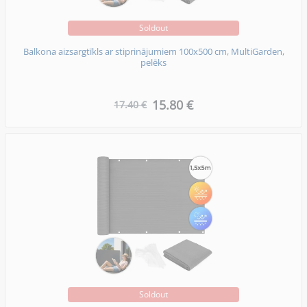
Soldout
Balkona aizsargtīkls ar stiprinājumiem 100x500 cm, MultiGarden,
pelēks
15.80 €
17.40 €
Soldout