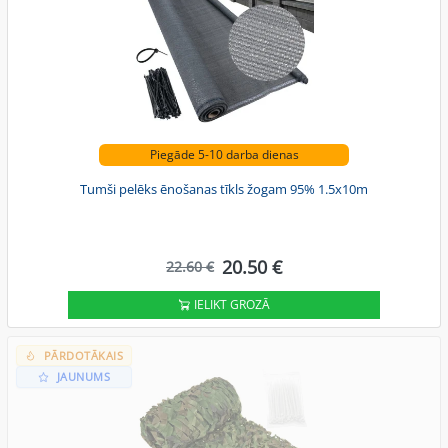
Piegāde 5-10 darba dienas
Tumši pelēks ēnošanas tīkls žogam 95% 1.5x10m
20.50 €
22.60 €
IELIKT GROZĀ
PĀRDOTĀKAIS
JAUNUMS