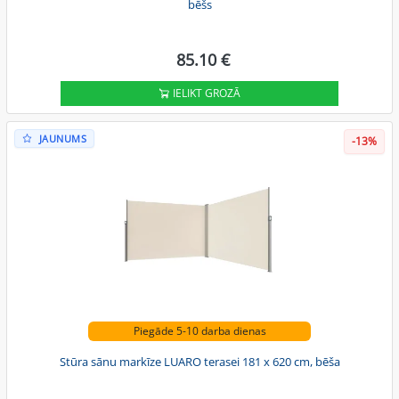
bēšs
85.10 €
IELIKT GROZĀ
JAUNUMS
-13%
Piegāde 5-10 darba dienas
Stūra sānu markīze LUARO terasei 181 x 620 cm, bēša