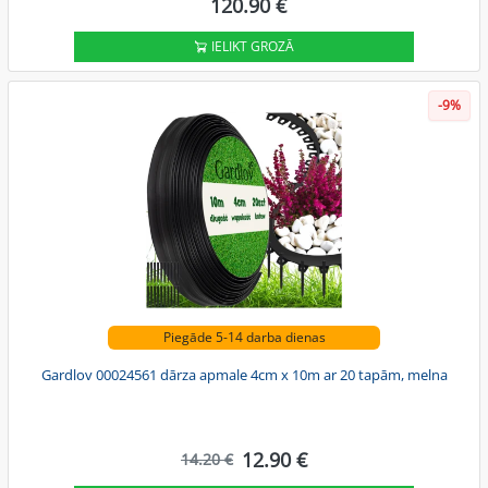
120.90 €
IELIKT GROZĀ
-9%
Piegāde 5-14 darba dienas
Gardlov 00024561 dārza apmale 4cm x 10m ar 20 tapām, melna
12.90 €
14.20 €