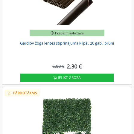
Prece ir noliktavā
Gardlov žoga lentes stiprinājuma klipši, 20 gab., brūni
2.30 €
5.90 €
IELIKT GROZĀ
PĀRDOTĀKAIS