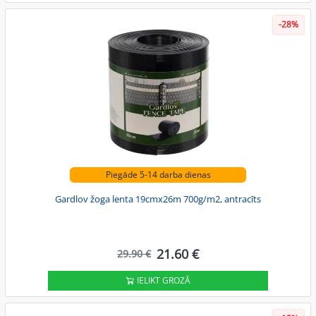
-28%
Piegāde 5-14 darba dienas
Gardlov žoga lenta 19cmx26m 700g/m2, antracīts
21.60 €
29.90 €
IELIKT GROZĀ