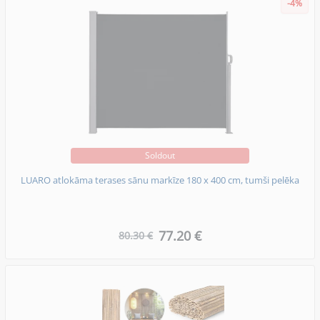
-4%
Soldout
LUARO atlokāma terases sānu markīze 180 x 400 cm, tumši pelēka
77.20 €
80.30 €