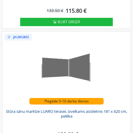
115.80 €
133.50 €
IELIKT GROZĀ
JAUNUMS
Piegāde 5-10 darba dienas
Stūra sānu markīze LUARO terasei, izvelkams aizslietnis 181 x 620 cm,
pelēka