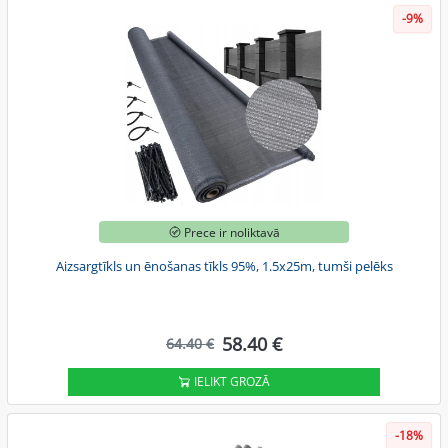
-9%
Prece ir noliktavā
Aizsargtīkls un ēnošanas tīkls 95%, 1.5x25m, tumši pelēks
58.40 €
64.40 €
IELIKT GROZĀ
-18%