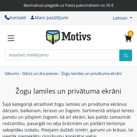
Bezmaksas piegāde uz Pasta pakomātiem no 35 €
Kontakti
Mani pasūtījumi
Latvian
0
Sākums
/
Dārzs un āra preces
/
Žogu lamiles un privātuma ekrāni
Žogu lamiles un privātuma ekrāni
Šajā kategorijā atradīsiet žogu lamiles un privātuma ekrānus
dārzam, balkonam, terasei un žogiem. Sortimentā ietilpst lentes
paneļu un pītajiem žogiem, kā arī ekrāni, kas palīdz samazināt
redzamību, pasargāt no vēja brāzmām un piešķirt teritorijai
sakoptāku izskatu. Pieejami dažādi izmēri, garumi un krāsas, lai
vieglāk piemeklētu risinājumu konkrētai vietai.