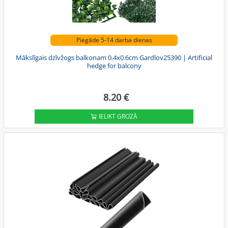
Piegāde 5-14 darba dienas
Mākslīgais dzīvžogs balkonam 0.4x0.6cm Gardlov25390 | Artificial
hedge for balcony
8.20 €
IELIKT GROZĀ