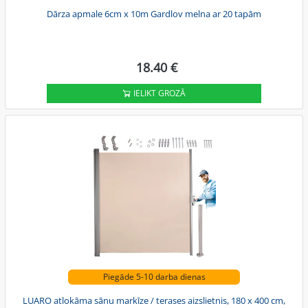
Dārza apmale 6cm x 10m Gardlov melna ar 20 tapām
18.40 €
IELIKT GROZĀ
Piegāde 5-10 darba dienas
LUARO atlokāma sānu markīze / terases aizslietnis, 180 x 400 cm,