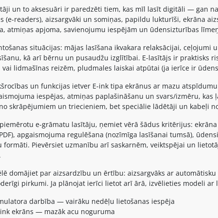
āji un to aksesuāri ir paredzēti tiem, kas mīl lasīt digitāli — gan n
s (e-readers), aizsargvāki un somiņas, papildu lukturīši, ekrāna ai
pa, atmiņas apjoma, savienojumu iespējām un ūdensizturības līme
tošanas situācijas: mājas lasīšana ikvakara relaksācijai, ceļojumi 
šanu, kā arī bērnu un pusaudžu izglītībai. E-lasītājs ir praktisks
 vai lidmašīnas reizēm, pludmales laiskai atpūtai (ja ierīce ir ūdens
kšrocības un funkcijas ietver E-ink tipa ekrānus ar mazu atspīdum
ismojuma iespējas, atmiņas paplašināšanu un svars/izmēru, kas ļauj
 no skrāpējumiem un triecieniem, bet speciālie lādētāji un kabeļi no
 piemērotu e-grāmatu lasītāju, ņemiet vērā šādus kritērijus: ekrāna 
PDF), apgaismojuma regulēšana (nozīmīga lasīšanai tumsā), ūdensizt
ilu formāti. Pievērsiet uzmanību arī saskarnēm, veiktspējai un lietot
.
lē domājiet par aizsardzību un ērtību: aizsargvāks ar automātisku
oderīgi pirkumi. Ja plānojat ierīci lietot arī ārā, izvēlieties mode
mulatora darbība — vairāku nedēļu lietošanas iespēja
-ink ekrāns — mazāk acu noguruma