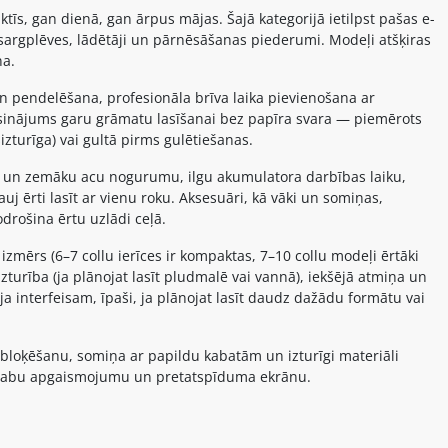
aktīs, gan dienā, gan ārpus mājas. Šajā kategorijā ietilpst pašas e-
zsargplēves, lādētāji un pārnēsāšanas piederumi. Modeļi atšķiras
ņa.
un pendelēšana, profesionāla brīva laika pievienošana ar
 risinājums garu grāmatu lasīšanai bez papīra svara — piemērots
izturīga) vai gultā pirms gulētiešanas.
u un zemāku acu nogurumu, ilgu akumulatora darbības laiku,
 ērti lasīt ar vienu roku. Aksesuāri, kā vāki un somiņas,
drošina ērtu uzlādi ceļā.
izmērs (6–7 collu ierīces ir kompaktas, 7–10 collu modeļi ērtāki
urība (ja plānojat lasīt pludmalē vai vannā), iekšējā atmiņa un
āja interfeisam, īpaši, ja plānojat lasīt daudz dažādu formātu vai
 bloķēšanu, somiņa ar papildu kabatām un izturīgi materiāli
li ar labu apgaismojumu un pretatspīduma ekrānu.