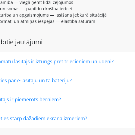
amība — viegli ņemt līdzi ceļojumos
 un somas — papildu drošība ierīcei
urība un apgaismojums — lasīšana jebkurā situācijā
ormāti un atmiņas iespējas — elastība saturam
dotie jautājumi
āmatu lasītājs ir izturīgs pret triecieniem un ūdeni?
ies par e-lasītāju un tā bateriju?
sītājs ir piemērots bērniem?
ēties starp dažādiem ekrāna izmēriem?