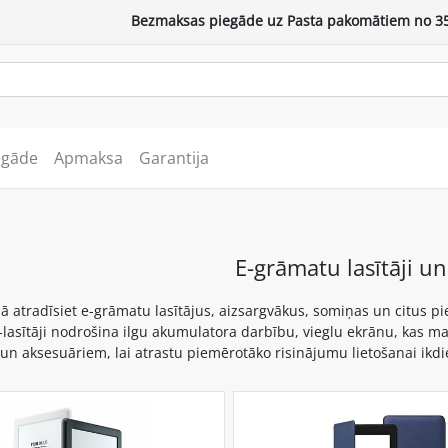
Bezmaksas piegāde uz Pasta pakomātiem no 35
egāde
Apmaksa
Garantija
E-grāmatu lasītāji u
jā atradīsiet e-grāmatu lasītājus, aizsargvākus, somiņas un citus p
-lasītāji nodrošina ilgu akumulatora darbību, vieglu ekrānu, kas ma
un aksesuāriem, lai atrastu piemērotāko risinājumu lietošanai ikd