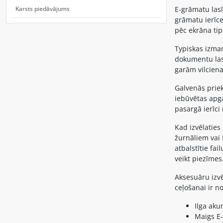
Karsts piedāvājums
E-grāmatu lasīt
grāmatu ierīce
pēc ekrāna ti
Typiskas izman
dokumentu lasī
garām vilciena
Galvenās prie
iebūvētas apga
pasargā ierīci
Kad izvēlaties
žurnāliem vai 
atbalstītie fa
veikt piezīmes
Aksesuāru izvē
ceļošanai ir n
Ilga aku
Maigs E