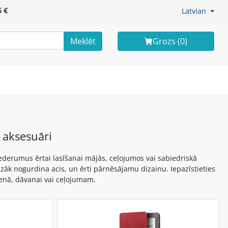
 €
Latvian
Meklēt
Grozs (
0
)
n aksesuāri
iederumus ērtai lasīšanai mājās, ceļojumos vai sabiedriskā
zāk nogurdina acis, un ērti pārnēsājamu dizainu. Iepazīstieties
ienā, dāvanai vai ceļojumam.