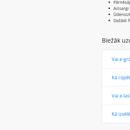
Pārnēsāj
Aizsargi
Ūdensizt
Dažādi f
Biežāk uz
Vai e-gr
Kā rūpēt
Vai e-la
Kā izvēl