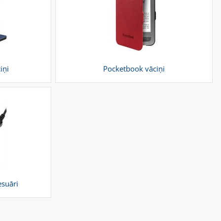
iņi
Pocketbook vāciņi
esuāri