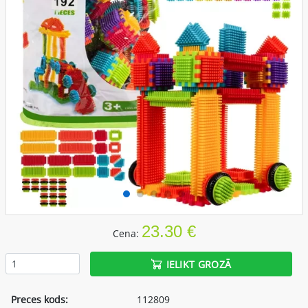
23.30 €
Cena:
IELIKT GROZĀ
Preces kods:
112809