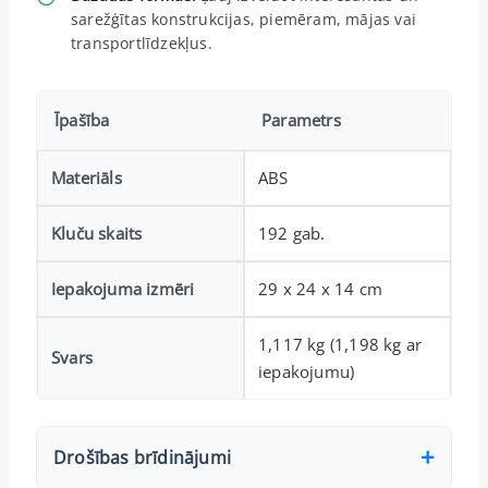
sarežģītas konstrukcijas, piemēram, mājas vai
transportlīdzekļus.
Īpašība
Parametrs
Materiāls
ABS
Kluču skaits
192 gab.
Iepakojuma izmēri
29 x 24 x 14 cm
1,117 kg (1,198 kg ar
Svars
iepakojumu)
Drošības brīdinājumi