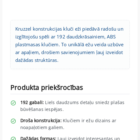
Kruzzel konstrukcijas kluči eži piedāvā radošu un
izglītojošu spēli ar 192 daudzkrāsainiem, ABS
plastmasas klučiem. To unikālā ežu veida uzbūve
ar apaļiem, drošiem savienojumiem ļauj izveidot
dažādas struktūras.
Produkta priekšrocības
192 gabali:
Liels daudzums detaļu sniedz plašas
būvēšanas iespējas.
Droša konstrukcija:
Klučiem ir ežu dizains ar
noapaļotiem galiem.
Dažādas formas:
Ļauj izveidot interesantas un