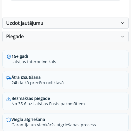
Uzdot jautājumu
Piegāde
15+ gadi
Latvijas internetveikals
Ātra izsūtīšana
24h laikā precēm noliktavā
Bezmaksas piegāde
No 35 € uz Latvijas Pasts pakomātiem
Viegla atgriešana
Garantija un vienkāršs atgriešanas process