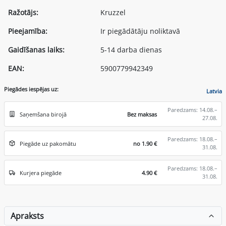
Ražotājs:
Kruzzel
Pieejamība:
Ir piegādātāju noliktavā
Gaidīšanas laiks:
5-14 darba dienas
EAN:
5900779942349
Piegādes iespējas uz:
Latvia
Paredzams: 14.08.–
Saņemšana birojā
Bez maksas
27.08.
Paredzams: 18.08.–
Piegāde uz pakomātu
no 1.90 €
31.08.
Paredzams: 18.08.–
Kurjera piegāde
4.90 €
31.08.
Apraksts