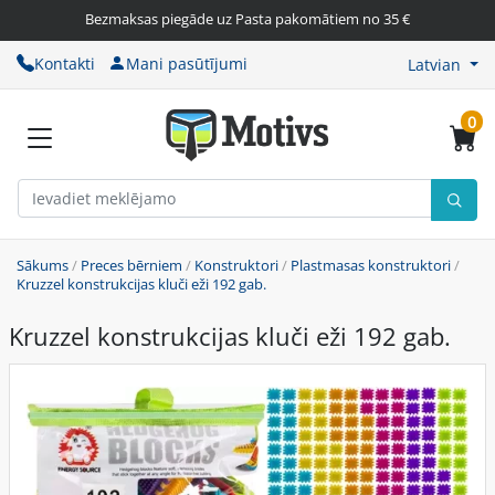
Bezmaksas piegāde uz Pasta pakomātiem no 35 €
Kontakti
Mani pasūtījumi
Latvian
0
Sākums
/
Preces bērniem
/
Konstruktori
/
Plastmasas konstruktori
/
Kruzzel konstrukcijas kluči eži 192 gab.
Kruzzel konstrukcijas kluči eži 192 gab.