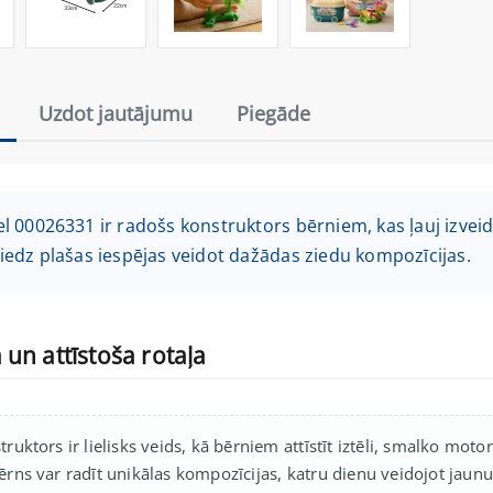
Uzdot jautājumu
Piegāde
l 00026331 ir radošs konstruktors bērniem, kas ļauj izveid
iedz plašas iespējas veidot dažādas ziedu kompozīcijas.
un attīstoša rotaļa
truktors ir lielisks veids, kā bērniem attīstīt iztēli, smalko mo
ērns var radīt unikālas kompozīcijas, katru dienu veidojot jaunu