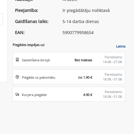
Pieejamība:
Ir piegādātāju noliktavā
Gaidīšanas laiks:
5-14 darba dienas
EAN:
5900779958654
Piegādes iespējas uz:
Latvia
Paredzams:
Saņemšana birojā
Bez maksas
14.08.–27.08.
Paredzams:
Piegāde uz pakomātu
no 1.90 €
18.08.–31.08.
Paredzams:
Kurjera piegāde
4.90 €
18.08.–31.08.