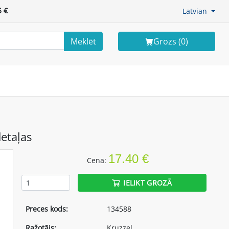
 €
Latvian
Meklēt
Grozs (
0
)
etaļas
17.40 €
Cena:
IELIKT GROZĀ
Preces kods:
134588
Ražotājs:
Kruzzel