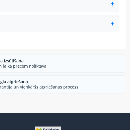
ra izsūtīšana
h laikā precēm noliktavā
egla atgriešana
rantija un vienkāršs atgriešanas process