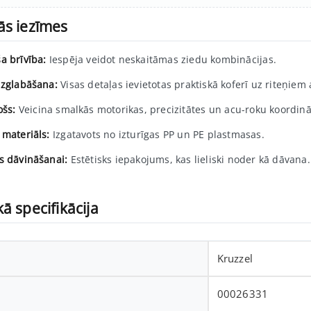
ās iezīmes
a brīvība:
Iespēja veidot neskaitāmas ziedu kombinācijas.
uzglabāšana:
Visas detaļas ievietotas praktiskā koferī uz riteņiem a
ošs:
Veicina smalkās motorikas, precizitātes un acu-roku koordināc
 materiāls:
Izgatavots no izturīgas PP un PE plastmasas.
s dāvināšanai:
Estētisks iepakojums, kas lieliski noder kā dāvana.
ā specifikācija
Kruzzel
00026331