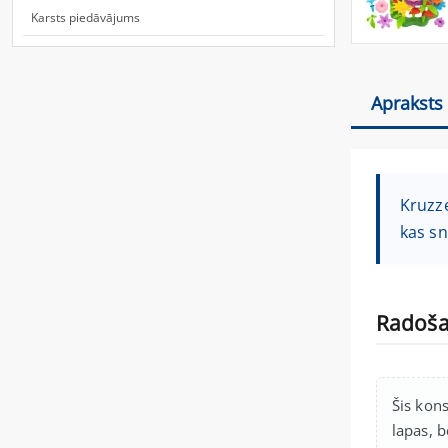
Karsts piedāvājums
Apraksts
Kruzze
kas sn
Radoša 
Šis kons
lapas, b