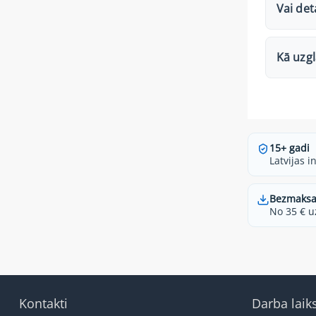
Vai det
Kā uzg
15+ gadi
Latvijas i
Bezmaksa
No 35 € u
Kontakti
Darba laik