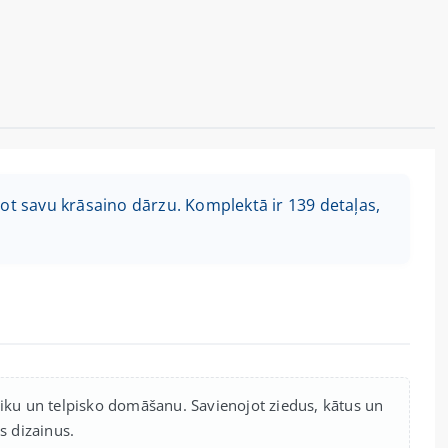
ot savu krāsaino dārzu. Komplektā ir 139 detaļas,
toriku un telpisko domāšanu. Savienojot ziedus, kātus un
s dizainus.