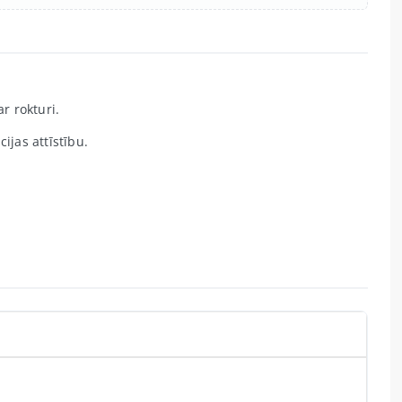
r rokturi.
ijas attīstību.