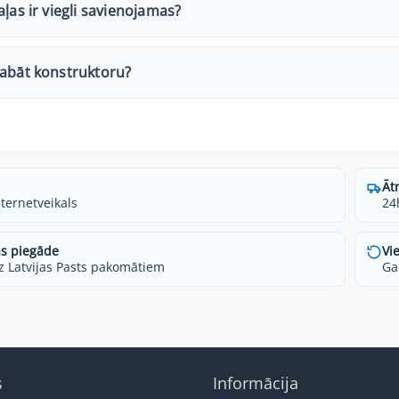
aļas ir viegli savienojamas?
labāt konstruktoru?
Āt
nternetveikals
24
s piegāde
Vi
z Latvijas Pasts pakomātiem
Ga
s
Informācija