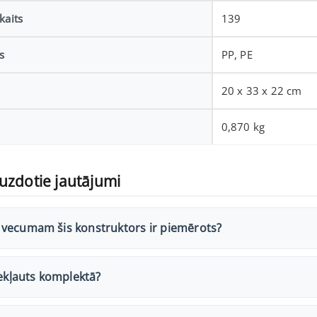
kaits
139
s
PP, PE
20 x 33 x 22 cm
0,870 kg
uzdotie jautājumi
vecumam šis konstruktors ir piemērots?
iekļauts komplektā?