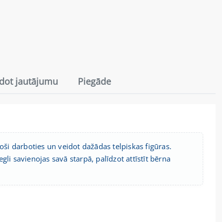
dot jautājumu
Piegāde
i darboties un veidot dažādas telpiskas figūras.
li savienojas savā starpā, palīdzot attīstīt bērna