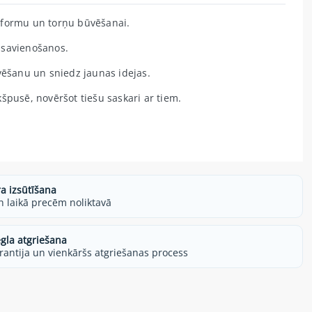
 formu un torņu būvēšanai.
 savienošanos.
vēšanu un sniedz jaunas idejas.
špusē, novēršot tiešu saskari ar tiem.
ra izsūtīšana
h laikā precēm noliktavā
egla atgriešana
rantija un vienkāršs atgriešanas process