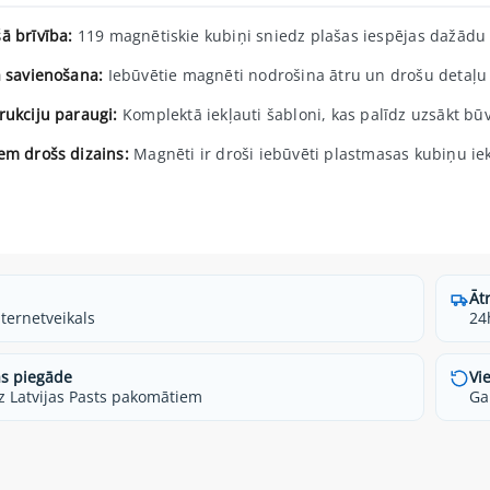
ā brīvība:
119 magnētiskie kubiņi sniedz plašas iespējas dažādu
a savienošana:
Iebūvētie magnēti nodrošina ātru un drošu detaļu
rukciju paraugi:
Komplektā iekļauti šabloni, kas palīdz uzsākt bū
em drošs dizains:
Magnēti ir droši iebūvēti plastmasas kubiņu iek
Āt
nternetveikals
24
s piegāde
Vi
z Latvijas Pasts pakomātiem
Ga