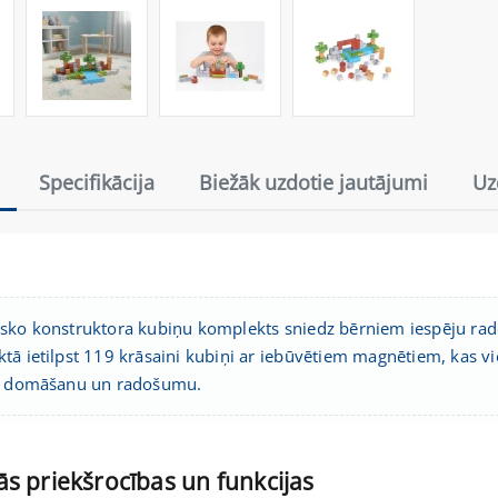
Specifikācija
Biežāk uzdotie jautājumi
Uz
sko konstruktora kubiņu komplekts sniedz bērniem iespēju radoš
ā ietilpst 119 krāsaini kubiņi ar iebūvētiem magnētiem, kas vieg
o domāšanu un radošumu.
s priekšrocības un funkcijas