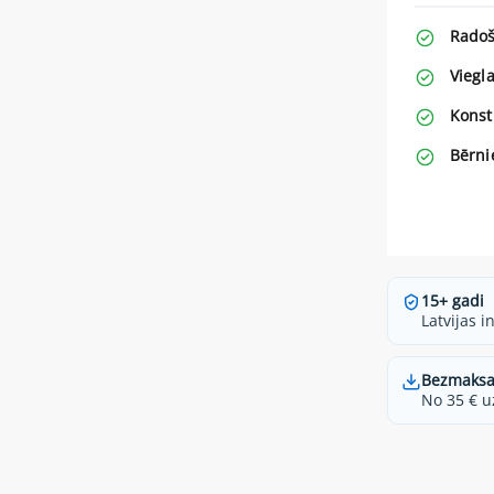
Radoš
Viegl
Konst
Bērni
15+ gadi
Latvijas i
Bezmaksa
No 35 € u