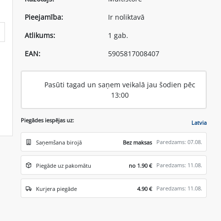
Pieejamība:
Ir noliktavā
Atlikums:
1 gab.
EAN:
5905817008407
Pasūti tagad un saņem veikalā jau šodien pēc
13:00
Piegādes iespējas uz:
Latvia
Paredzams: 07.08.
Saņemšana birojā
Bez maksas
Paredzams: 11.08.
Piegāde uz pakomātu
no 1.90 €
Paredzams: 11.08.
Kurjera piegāde
4.90 €