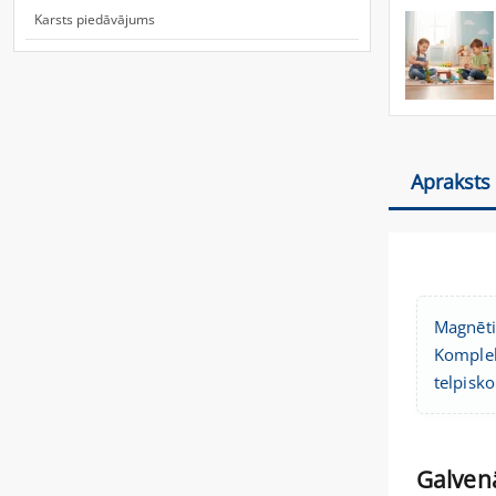
Karsts piedāvājums
Apraksts
Magnēti
Komplekt
telpisk
Galvenā