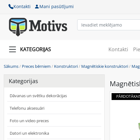
Kontakti
Mani pasūtījumi
KATEGORIJAS
Kontakti
Pi
Sākums
/
Preces bērniem
/
Konstruktori
/
Magnētiskie konstruktori
/
Magn
Kategorijas
Magnētisk
Dāvanas un svētku dekorācijas
PĀRDOTĀKAI
Telefonu aksesuāri
Foto un video preces
Datori un elektronika