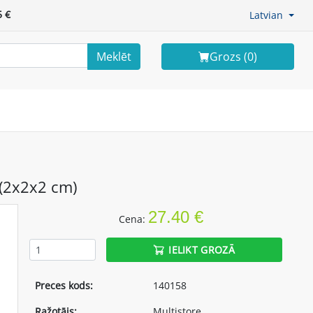
 €
Latvian
Meklēt
Grozs (
0
)
 (2x2x2 cm)
27.40 €
Cena:
IELIKT GROZĀ
Preces kods:
140158
Ražotājs:
Multistore