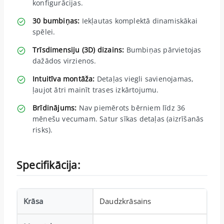
konfigurācijas.
30 bumbiņas:
Iekļautas komplektā dinamiskākai
spēlei.
Trīsdimensiju (3D) dizains:
Bumbiņas pārvietojas
dažādos virzienos.
Intuitīva montāža:
Detaļas viegli savienojamas,
ļaujot ātri mainīt trases izkārtojumu.
Brīdinājums:
Nav piemērots bērniem līdz 36
mēnešu vecumam. Satur sīkas detaļas (aizrīšanās
risks).
Specifikācija:
Krāsa
Daudzkrāsains