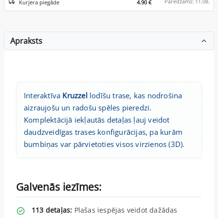
Paredzams: 11.08.
Kurjera piegāde
4.90 €
Apraksts
Interaktīva
Kruzzel
lodīšu trase, kas nodrošina
aizraujošu un radošu spēles pieredzi.
Komplektācijā iekļautās detaļas ļauj veidot
daudzveidīgas trases konfigurācijas, pa kurām
bumbiņas var pārvietoties visos virzienos (3D).
Galvenās iezīmes:
113 detaļas:
Plašas iespējas veidot dažādas