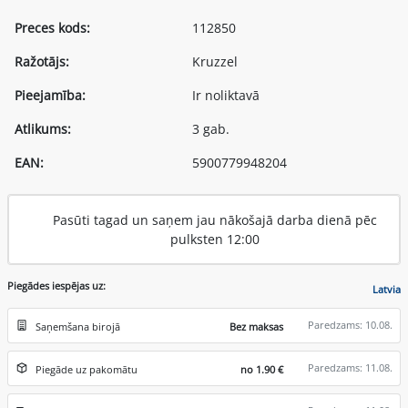
Preces kods:
112850
Ražotājs:
Kruzzel
Pieejamība:
Ir noliktavā
Atlikums:
3 gab.
EAN:
5900779948204
Pasūti tagad un saņem jau nākošajā darba dienā pēc
pulksten 12:00
Piegādes iespējas uz:
Latvia
Paredzams: 10.08.
Saņemšana birojā
Bez maksas
Paredzams: 11.08.
Piegāde uz pakomātu
no 1.90 €