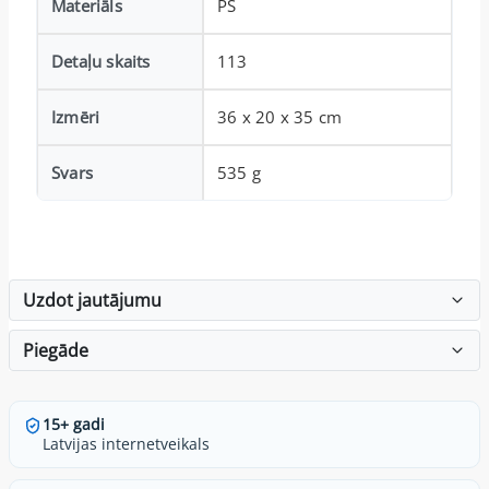
Materiāls
PS
Detaļu skaits
113
Izmēri
36 x 20 x 35 cm
Svars
535 g
Uzdot jautājumu
Piegāde
15+ gadi
Latvijas internetveikals