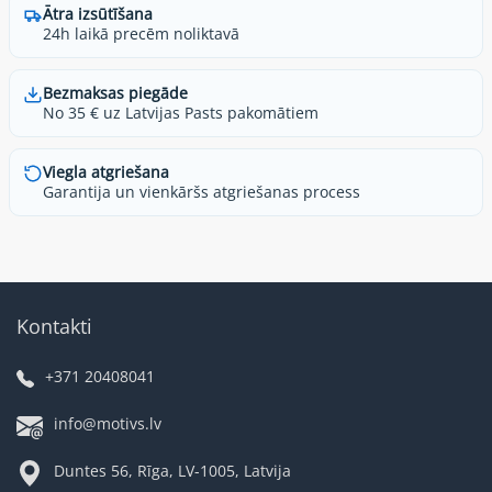
Ātra izsūtīšana
24h laikā precēm noliktavā
Bezmaksas piegāde
No 35 € uz Latvijas Pasts pakomātiem
Viegla atgriešana
Garantija un vienkāršs atgriešanas process
Kontakti
+371 20408041
info@motivs.lv
Duntes 56, Rīga, LV-1005, Latvija