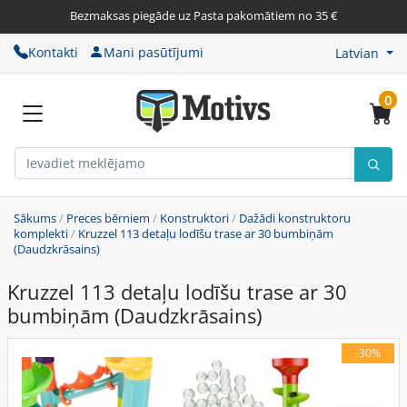
Bezmaksas piegāde uz Pasta pakomātiem no 35 €
Kontakti
Mani pasūtījumi
Latvian
0
Sākums
/
Preces bērniem
/
Konstruktori
/
Dažādi konstruktoru
komplekti
/
Kruzzel 113 detaļu lodīšu trase ar 30 bumbiņām
(Daudzkrāsains)
Kruzzel 113 detaļu lodīšu trase ar 30
bumbiņām (Daudzkrāsains)
-30%