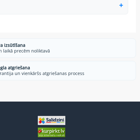
ra izsūtīšana
h laikā precēm noliktavā
egla atgriešana
rantija un vienkāršs atgriešanas process