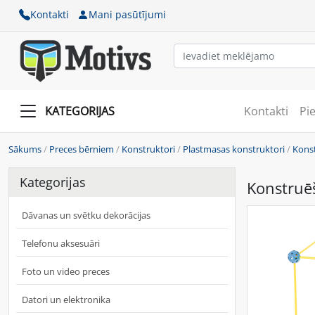
Kontakti
Mani pasūtījumi
KATEGORIJAS
Kontakti
Pi
Sākums
/
Preces bērniem
/
Konstruktori
/
Plastmasas konstruktori
/
Konst
Kategorijas
Konstruēš
Dāvanas un svētku dekorācijas
Telefonu aksesuāri
Foto un video preces
Datori un elektronika