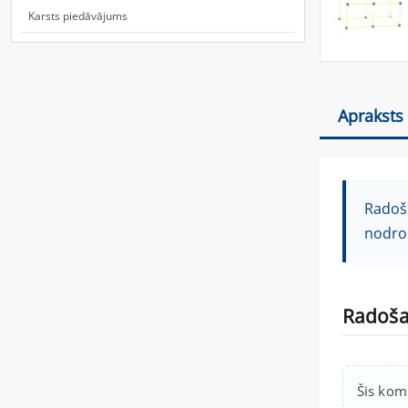
Karsts piedāvājums
Apraksts
Radošs
nodro
Radoša 
Šis komp