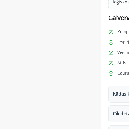
loģisko
Galven
Kompl
Iespēj
Veici
Attīs
Cauru
Kādas k
Cik det