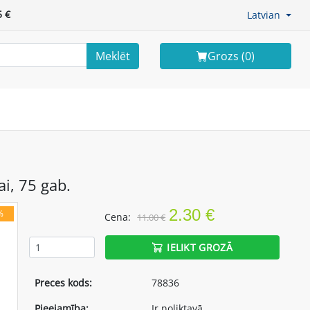
 €
Latvian
Meklēt
Grozs (
0
)
ai, 75 gab.
2.30 €
%
Cena:
11.00 €
IELIKT GROZĀ
Preces kods:
78836
Pieejamība:
Ir noliktavā