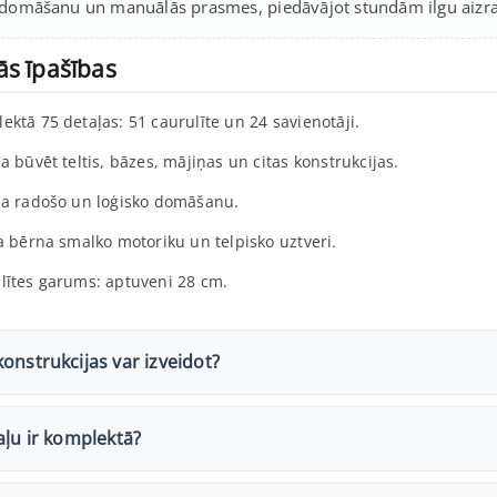
 domāšanu un manuālās prasmes, piedāvājot stundām ilgu aizrau
ās īpašības
ektā 75 detaļas: 51 caurulīte un 24 savienotāji.
a būvēt teltis, bāzes, mājiņas un citas konstrukcijas.
na radošo un loģisko domāšanu.
ta bērna smalko motoriku un telpisko uztveri.
lītes garums: aptuveni 28 cm.
onstrukcijas var izveidot?
aļu ir komplektā?