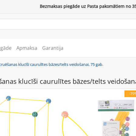
Bezmaksas piegāde uz Pasta pakomātiem no 35
egāde
Apmaksa
Garantija
ruēšanas klucīši caurulītes bāzes/telts veidošanai, 75 gab.
anas klucīši caurulītes bāzes/telts veidošan
-79