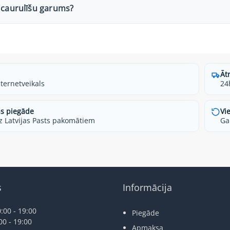
 caurulīšu garums?
Āt
nternetveikals
24
s piegāde
Vi
z Latvijas Pasts pakomātiem
Ga
s
Informācija
:00 - 19:00
Piegāde
00 - 19:00
Apmaksa