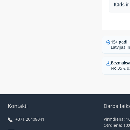
Kāds ir
15+ gadi
Latvijas i
Bezmaksa
No 35 € u
Kontakti
Darba laik
+371 20408041
Pirmdiena: 10
Otrdiena: 10: