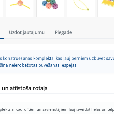
Uzdot jautājumu
Piegāde
 konstruēšanas komplekts, kas ļauj bērniem uzbūvēt savu bā
šina neierobežotas būvēšanas iespējas.
un attīstoša rotaļa
lekts ar caurulītēm un savienotājiem ļauj izveidot lielas un telpis