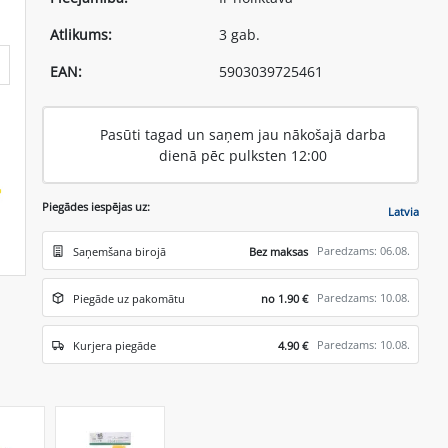
Atlikums:
3 gab.
EAN:
5903039725461
Pasūti tagad un saņem jau nākošajā darba
dienā pēc pulksten 12:00
Piegādes iespējas uz:
Latvia
Paredzams: 06.08.
Saņemšana birojā
Bez maksas
Paredzams: 10.08.
Piegāde uz pakomātu
no 1.90 €
Paredzams: 10.08.
Kurjera piegāde
4.90 €