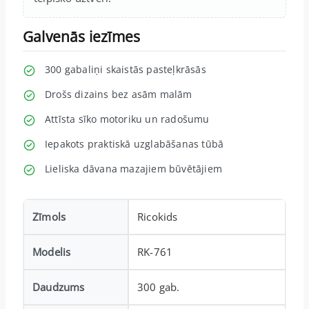
Galvenās iezīmes
300 gabaliņi skaistās pasteļkrāsās
Drošs dizains bez asām malām
Attīsta sīko motoriku un radošumu
Iepakots praktiskā uzglabāšanas tūbā
Lieliska dāvana mazajiem būvētājiem
Zīmols
Ricokids
Modelis
RK-761
Daudzums
300 gab.