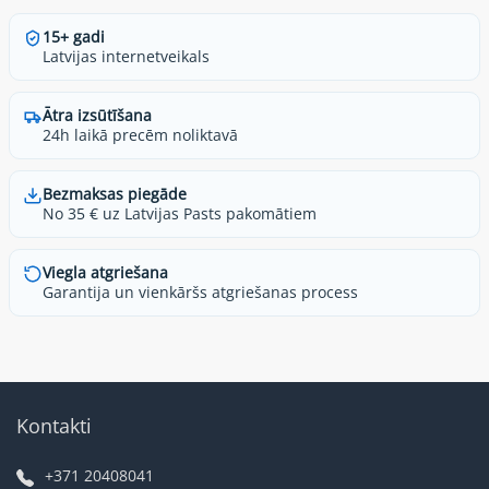
15+ gadi
Latvijas internetveikals
Ātra izsūtīšana
24h laikā precēm noliktavā
Bezmaksas piegāde
No 35 € uz Latvijas Pasts pakomātiem
Viegla atgriešana
Garantija un vienkāršs atgriešanas process
Kontakti
+371 20408041