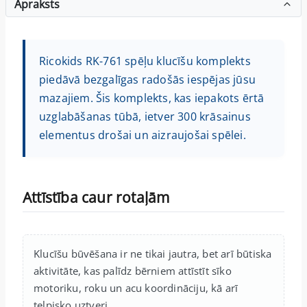
Apraksts
Ricokids RK-761 spēļu klucīšu komplekts
piedāvā bezgalīgas radošās iespējas jūsu
mazajiem. Šis komplekts, kas iepakots ērtā
uzglabāšanas tūbā, ietver 300 krāsainus
elementus drošai un aizraujošai spēlei.
Attīstība caur rotaļām
Klucīšu būvēšana ir ne tikai jautra, bet arī būtiska
aktivitāte, kas palīdz bērniem attīstīt sīko
motoriku, roku un acu koordināciju, kā arī
telpisko uztveri.