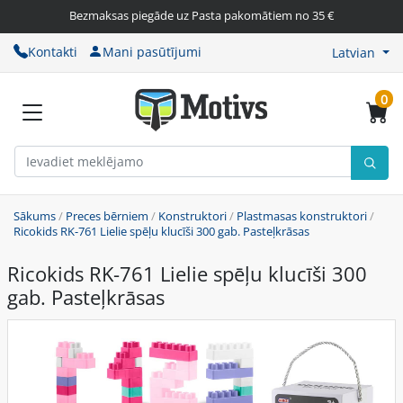
Bezmaksas piegāde uz Pasta pakomātiem no 35 €
Kontakti
Mani pasūtījumi
Latvian
0
Sākums
/
Preces bērniem
/
Konstruktori
/
Plastmasas konstruktori
/
Ricokids RK-761 Lielie spēļu klucīši 300 gab. Pasteļkrāsas
Ricokids RK-761 Lielie spēļu klucīši 300
gab. Pasteļkrāsas