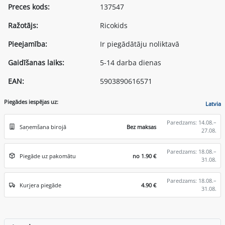
Preces kods:
137547
Ražotājs:
Ricokids
Pieejamība:
Ir piegādātāju noliktavā
Gaidīšanas laiks:
5-14 darba dienas
EAN:
5903890616571
Piegādes iespējas uz:
Latvia
Paredzams: 14.08.–
Saņemšana birojā
Bez maksas
27.08.
Paredzams: 18.08.–
Piegāde uz pakomātu
no 1.90 €
31.08.
Paredzams: 18.08.–
Kurjera piegāde
4.90 €
31.08.