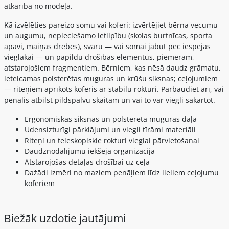
atkarībā no modeļa.
Kā izvēlēties pareizo somu vai koferi: izvērtējiet bērna vecumu
un augumu, nepieciešamo ietilpību (skolas burtnīcas, sporta
apavi, maiņas drēbes), svaru — vai somai jābūt pēc iespējas
vieglākai — un papildu drošības elementus, piemēram,
atstarojošiem fragmentiem. Bērniem, kas nēsā daudz grāmatu,
ieteicamas polsterētas muguras un krūšu siksnas; ceļojumiem
— riteņiem aprīkots koferis ar stabilu rokturi. Pārbaudiet arī, vai
penālis atbilst pildspalvu skaitam un vai to var viegli sakārtot.
Ergonomiskas siksnas un polsterēta muguras daļa
Ūdensizturīgi pārklājumi un viegli tīrāmi materiāli
Riteņi un teleskopiskie rokturi vieglai pārvietošanai
Daudznodalījumu iekšējā organizācija
Atstarojošas detaļas drošībai uz ceļa
Dažādi izmēri no maziem penāļiem līdz lieliem ceļojumu
koferiem
Biežāk uzdotie jautājumi