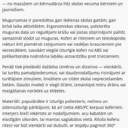
— no mazuļiem un bērnudārza līdz skolas vecuma bērniem un
jauniešiem.
Mugursomas ir paredzētas gan ikdienas skolas gaitām, gan
brīvā laika aktivitātēm. Ergonomiskas siksnas, polsterēta
muguras daļa un regulējami krūšu vai jostas stiprinājumi palīdz
samazināt slodzi uz muguras. Koferi ar riteņiem un teleskopisko
rokturi ērti piemēroti ceļojumiem vai nedēļas braucieniem pie
vecvecākiem, savukārt vieglie izturīgie koferi no ABS vai
polikarbonāta nodrošina labāku aizsardzību pret triecieniem.
Penāļi tiek piedāvāti dažādos izmēros un dizainos — vienkārši,
lai turētu pamatpiederumus, vai daudznodalījumu risinājumi ar
turētājiem zīmuļiem, lineāliem un citām skolai nepieciešamām
lietām. Daudzi modeļi ir viegli tīrāmi, izmantojot mitru drānu vai
mazgāšanas norādes uz etiķetes.
Materiāli: populārākie ir izturīgs poliesteris, neilons un
ūdensizturīgi pārklājumi, kā arī cietie ABS/PC korpusi koferiem.
Interjers bieži iekārtots ar nodalījumiem, acu kabatām un
elastīgām siksnām, lai mantas saglabātos vietā. Ritošo koferu
riteņi var būt vienkārši vai dubulti, ar iespēju pagriezt 360°