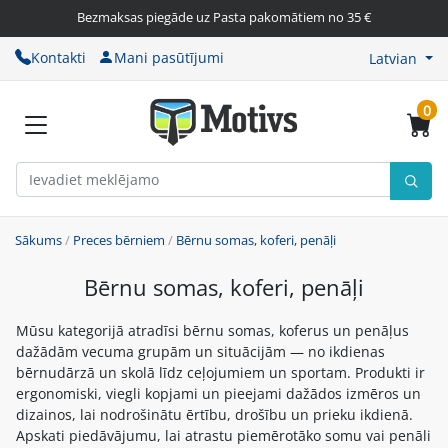
Bezmaksas piegāde uz Pasta pakomātiem no 35 €
Kontakti
Mani pasūtījumi
Latvian
0
Sākums
/
Preces bērniem
/
Bērnu somas, koferi, penāļi
Bērnu somas, koferi, penāļi
Mūsu kategorijā atradīsi bērnu somas, koferus un penāļus
dažādām vecuma grupām un situācijām — no ikdienas
bērnudārzā un skolā līdz ceļojumiem un sportam. Produkti ir
ergonomiski, viegli kopjami un pieejami dažādos izmēros un
dizainos, lai nodrošinātu ērtību, drošību un prieku ikdienā.
Apskati piedāvājumu, lai atrastu piemērotāko somu vai penāli