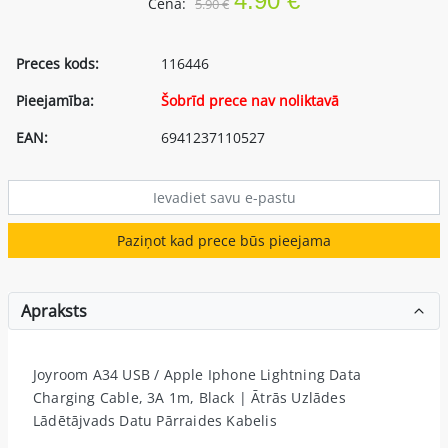
4.90 €
Cena:
5.90 €
Preces kods:
116446
Pieejamība:
Šobrīd prece nav noliktavā
EAN:
6941237110527
Paziņot kad prece būs pieejama
Apraksts
Joyroom A34 USB / Apple Iphone Lightning Data
Charging Cable, 3A 1m, Black | Ātrās Uzlādes
Lādētājvads Datu Pārraides Kabelis