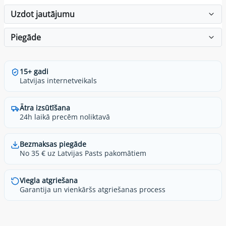
Uzdot jautājumu
Piegāde
15+ gadi
Latvijas internetveikals
Ātra izsūtīšana
24h laikā precēm noliktavā
Bezmaksas piegāde
No 35 € uz Latvijas Pasts pakomātiem
Viegla atgriešana
Garantija un vienkāršs atgriešanas process