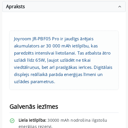
Apraksts
Joyroom JR-PBF05 Pro ir jaudīgs ārējais
akumulators ar 30 000 mAh ietilpību, kas
paredzēts intensīvai lietošanai. Tas atbalsta ātro
uzlādi līdz 65W, ļaujot uzlādēt ne tikai
viedtālruņus, bet arī prasīgākas ierīces. Digitālais
displejs reāllaikā parāda enerģijas līmeni un
uzlādes parametrus.
Galvenās iezīmes
Liela ietilpība:
30000 mAh nodrošina ilgstošu
enerģijas rezervi.