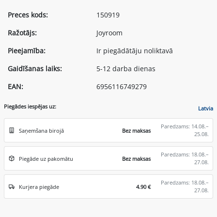
Preces kods:
150919
Ražotājs:
Joyroom
Pieejamība:
Ir piegādātāju noliktavā
Gaidīšanas laiks:
5-12 darba dienas
EAN:
6956116749279
Piegādes iespējas uz:
Latvia
Paredzams: 14.08.–
Saņemšana birojā
Bez maksas
25.08.
Paredzams: 18.08.–
Piegāde uz pakomātu
Bez maksas
27.08.
Paredzams: 18.08.–
Kurjera piegāde
4.90 €
27.08.