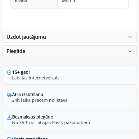
Krāsa
Melna
Uzdot jautājumu
Piegāde
15+ gadi
Latvijas internetveikals
Ātra izsūtīšana
24h laikā precēm noliktavā
Bezmaksas piegāde
No 35 € uz Latvijas Pasts pakomātiem