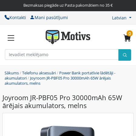
Bezmaksas piegāde uz Pasta pakomātiem no 35 €
Kontakti
Mani pasūtījumi
Latvian
0
Sākums
/
Telefonu aksesuāri
/
Power Bank portatīvie lādētāji -
akumulatori
/
Joyroom JR-PBF05 Pro 30000mAh 65W ārējais
akumulators, melns
Joyroom JR-PBF05 Pro 30000mAh 65W
ārējais akumulators, melns