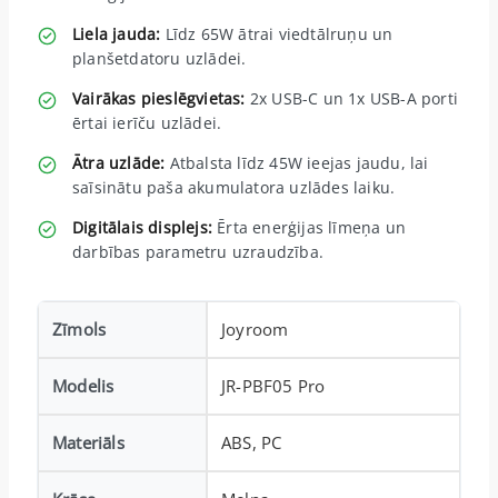
Liela jauda:
Līdz 65W ātrai viedtālruņu un
planšetdatoru uzlādei.
Vairākas pieslēgvietas:
2x USB-C un 1x USB-A porti
ērtai ierīču uzlādei.
Ātra uzlāde:
Atbalsta līdz 45W ieejas jaudu, lai
saīsinātu paša akumulatora uzlādes laiku.
Digitālais displejs:
Ērta enerģijas līmeņa un
darbības parametru uzraudzība.
Zīmols
Joyroom
Modelis
JR-PBF05 Pro
Materiāls
ABS, PC