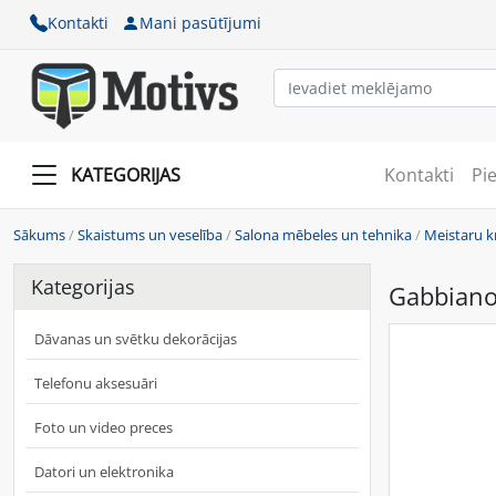
Kontakti
Mani pasūtījumi
KATEGORIJAS
Kontakti
Pi
Sākums
/
Skaistums un veselība
/
Salona mēbeles un tehnika
/
Meistaru k
Kategorijas
Gabbiano 
Dāvanas un svētku dekorācijas
Telefonu aksesuāri
Foto un video preces
Datori un elektronika