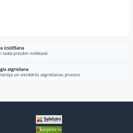
ra izsūtīšana
h laikā precēm noliktavā
egla atgriešana
rantija un vienkāršs atgriešanas process