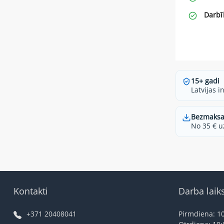
Darbī
15+ gadi
Latvijas i
Bezmaksa
No 35 € u
Kontakti
Darba laik
+371 20408041
Pirmdiena: 10