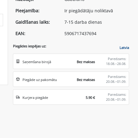
Pieejamība:
Ir piegādātāju noliktavā
Gaidīšanas laiks:
7-15 darba dienas
EAN:
5906717437694
Piegādes iespējas uz:
Latvia
Paredzams:
Saņemšana birojā
Bez maksas
18.08.–28.08.
Paredzams:
Piegāde uz pakomātu
Bez maksas
20.08.–01.09.
Paredzams:
Kurjera piegāde
5.90 €
20.08.–01.09.