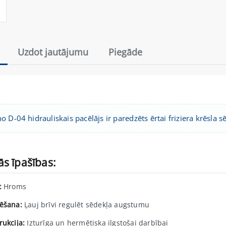
Uzdot jautājumu
Piegāde
 D-04 hidrauliskais pacēlājs ir paredzēts ērtai friziera krēsla 
s īpašības:
:
Hroms
ēšana:
Ļauj brīvi regulēt sēdekļa augstumu
rukcija:
Izturīga un hermētiska ilgstošai darbībai