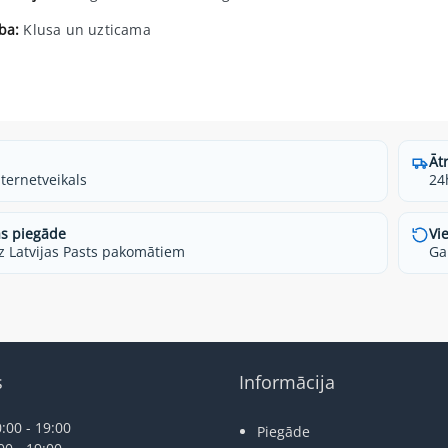
ba:
Klusa un uzticama
Āt
nternetveikals
24
s piegāde
Vi
z Latvijas Pasts pakomātiem
Ga
s
Informācija
:00 - 19:00
Piegāde