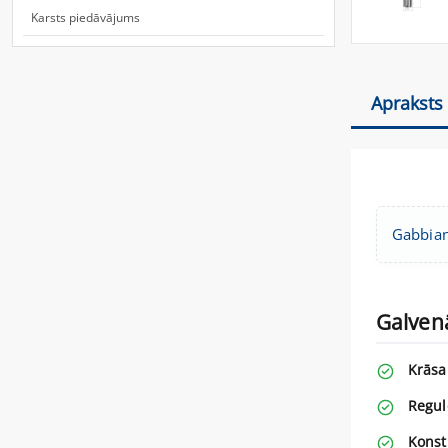
Karsts piedāvājums
Apraksts
Gabbiano
Galvenā
Krāsa
Regul
Konst