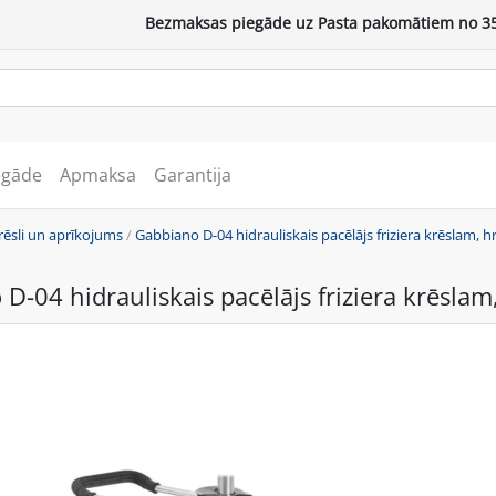
Bezmaksas piegāde uz Pasta pakomātiem no 35
egāde
Apmaksa
Garantija
rēsli un aprīkojums
/
Gabbiano D-04 hidrauliskais pacēlājs friziera krēslam, 
D-04 hidrauliskais pacēlājs friziera krēsla