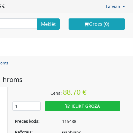
 €
Latvian
Meklēt
Grozs (
0
)
hroms
m, hroms
88.70 €
Cena:
IELIKT GROZĀ
Preces kods:
115488
Ražotājs:
Gabbiano