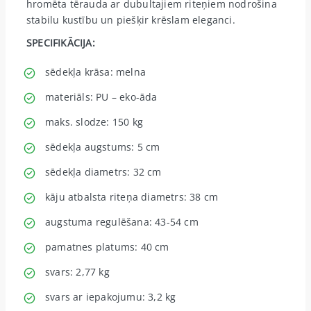
hromēta tērauda ar dubultajiem riteņiem nodrošina
stabilu kustību un piešķir krēslam eleganci.
SPECIFIKĀCIJA:
sēdekļa krāsa: melna
materiāls: PU – eko-āda
maks. slodze: 150 kg
sēdekļa augstums: 5 cm
sēdekļa diametrs: 32 cm
kāju atbalsta riteņa diametrs: 38 cm
augstuma regulēšana: 43-54 cm
pamatnes platums: 40 cm
svars: 2,77 kg
svars ar iepakojumu: 3,2 kg