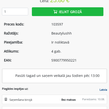
25.80 €
Cena:
IELIKT GROZĀ
Preces kods:
103597
Ražotājs:
Beautylushh
Pieejamība:
Ir noliktavā
Atlikums:
4 gab.
EAN:
5900779950221
Pasūti tagad un saņem veikalā jau šodien pēc 13:00
Piegādes iespējas uz:
Latvia
Paredzams: 10.08.
Saņemšana birojā
Bez maksas