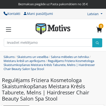
Bezmaksas piegāde uz Pasta pakomātiem no 35 €
Kontakti
Mani pasūtījumi
Latvian
0
Sākums
/
Skaistums un veselība
/
Salona mēbeles un tehnika
/
Meistaru krēsli un aprīkojums
/
Regulējams Friziera Kosmetologa
Skaistumkopšanas Meistara Krēsls Taburete, Melns | Hairdresser
Chair Beauty Salon Spa Stool
Regulējams Friziera Kosmetologa
Skaistumkopšanas Meistara Krēsls
Taburete, Melns | Hairdresser Chair
Beauty Salon Spa Stool