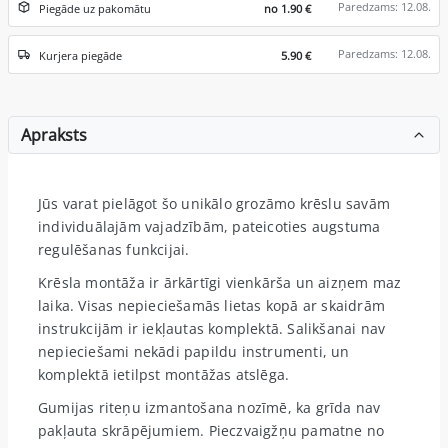
Paredzams: 12.08.
Piegāde uz pakomātu
no 1.90 €
Paredzams: 12.08.
Kurjera piegāde
5.90 €
Apraksts
Jūs varat pielāgot šo unikālo grozāmo krēslu savām
individuālajām vajadzībām, pateicoties augstuma
regulēšanas funkcijai.
Krēsla montāža ir ārkārtīgi vienkārša un aizņem maz
laika. Visas nepieciešamās lietas kopā ar skaidrām
instrukcijām ir iekļautas komplektā. Salikšanai nav
nepieciešami nekādi papildu instrumenti, un
komplektā ietilpst montāžas atslēga.
Gumijas riteņu izmantošana nozīmē, ka grīda nav
pakļauta skrāpējumiem. Pieczvaigžņu pamatne no