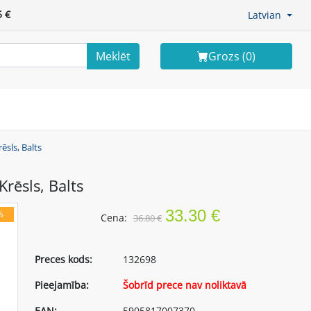
 €
Latvian
Meklēt
Grozs (
0
)
sls, Balts
ēsls, Balts
33.30 €
%
Cena:
36.80 €
Preces kods:
132698
Pieejamība:
Šobrīd prece nav noliktavā
EAN:
5905817007370