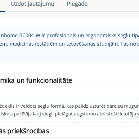
Uzdot jautājumu
Piegāde
nhome BC004-W ir profesionāls un ergonomisks seglu tipa
em, medicīnas iestādēm un tetovēšanas studijām. Tas nod
mika un funkcionalitāte
ēdeklis ir veidots seglu formā, kas palīdz uzturēt pareizu mugur
skais pacēlājs ļauj viegli pielāgot augstumu atbilstoši lietotāja
ās priekšrocības