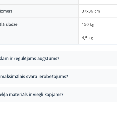
 izmērs
37x36 cm
lā slodze
150 kg
4,5 kg
ēslam ir regulējams augstums?
r maksimālais svara ierobežojums?
ekļa materiāls ir viegli kopjams?