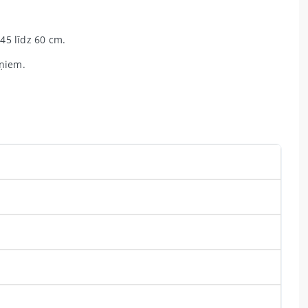
5 līdz 60 cm.
iņiem.
.