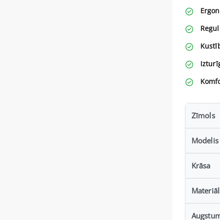
Ergon
Regul
Kustī
Izturī
Komfo
Zīmols
Modelis
Krāsa
Materiāl
Augstu