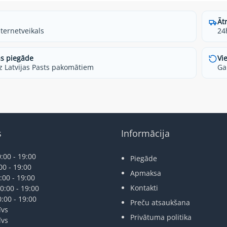
Āt
nternetveikals
24
s piegāde
Vi
z Latvijas Pasts pakomātiem
Ga
s
Informācija
:00 - 19:00
Piegāde
00 - 19:00
Apmaksa
:00 - 19:00
Kontakti
0:00 - 19:00
0:00 - 19:00
Preču atsaukšana
īvs
Privātuma politika
īvs