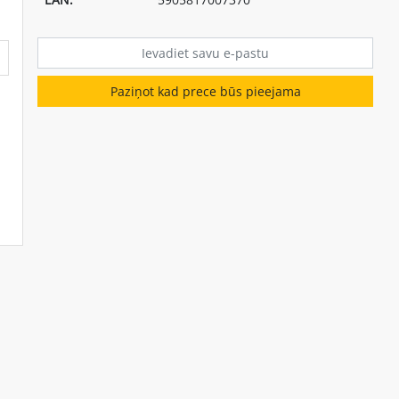
Paziņot kad prece būs pieejama