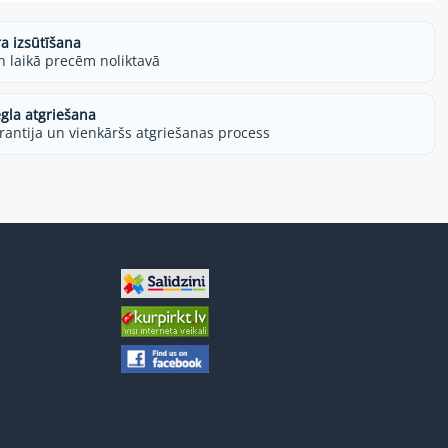
ra izsūtīšana
h laikā precēm noliktavā
egla atgriešana
rantija un vienkāršs atgriešanas process