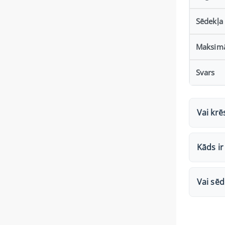
Sēdekļa
Maksimā
Svars
Vai kr
Kāds i
Vai sēd