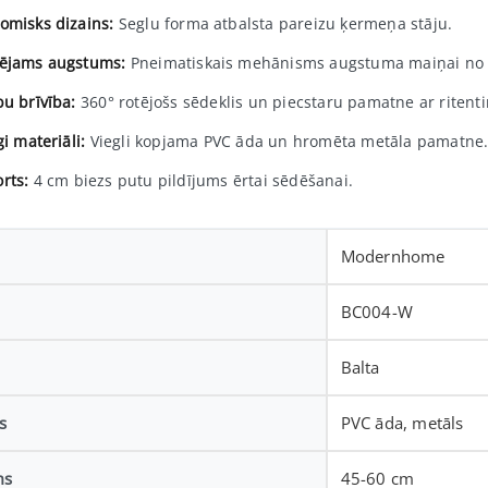
omisks dizains:
Seglu forma atbalsta pareizu ķermeņa stāju.
ējams augstums:
Pneimatiskais mehānisms augstuma maiņai no 4
bu brīvība:
360° rotējošs sēdeklis un piecstaru pamatne ar ritent
gi materiāli:
Viegli kopjama PVC āda un hromēta metāla pamatne
rts:
4 cm biezs putu pildījums ērtai sēdēšanai.
Modernhome
BC004-W
Balta
s
PVC āda, metāls
ms
45-60 cm