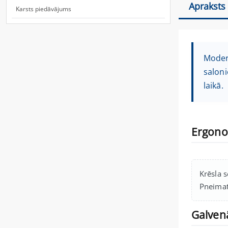
Apraksts
Karsts piedāvājums
Moder
saloni
laikā.
Ergono
Krēsla s
Pneimati
Galven