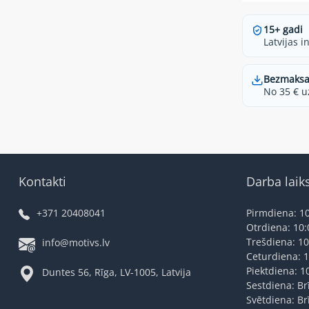
15+ gadi
Latvijas i
Bezmaksa
No 35 € u
Kontakti
Darba laik
+371 20408041
Pirmdiena: 10
Otrdiena: 10:
Trešdiena: 10
info@motivs.lv
Ceturdiena: 1
Piektdiena: 1
Duntes 56, Rīga, LV-1005, Latvija
Sestdiena: Br
Svētdiena: Br