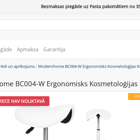
Bezmaksas piegāde uz Pasta pakomātiem no 35
egāde
Apmaksa
Garantija
rēsli un aprīkojums
/
Modernhome BC004-W Ergonomisks Kosmetoloģijas Krē
me BC004-W Ergonomisks Kosmetoloģijas Kr
-10
RECE NAV NOLIKTAVĀ