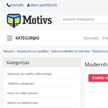
Kontakti
Mani pasūtījumi
KATEGORIJAS
Kontakti
Pi
Sākums
/
Skaistums un veselība
/
Salona mēbeles un tehnika
/
Meistaru k
Kategorijas
Modernho
Dāvanas un svētku dekorācijas
ŠOBRĪD P
Telefonu aksesuāri
Foto un video preces
Datori un elektronika