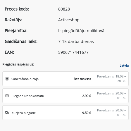
Preces kods:
80828
Ražotājs:
Activeshop
Pieejamība:
Ir piegādātāju noliktavā
Gaidīšanas laiks:
7-15 darba dienas
EAN:
5906717441677
Piegādes iespējas uz:
Latvia
Paredzams: 18.08.–
Saņemšana birojā
Bez maksas
28.08.
Paredzams: 20.08.–
Piegāde uz pakomātu
2.90 €
01.09.
Paredzams: 20.08.–
Kurjera piegāde
9.50 €
01.09.