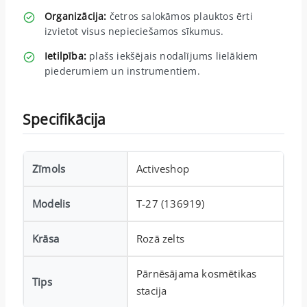
Organizācija:
četros salokāmos plauktos ērti
izvietot visus nepieciešamos sīkumus.
Ietilpība:
plašs iekšējais nodalījums lielākiem
piederumiem un instrumentiem.
Specifikācija
Zīmols
Activeshop
Modelis
T-27 (136919)
Krāsa
Rozā zelts
Pārnēsājama kosmētikas
Tips
stacija