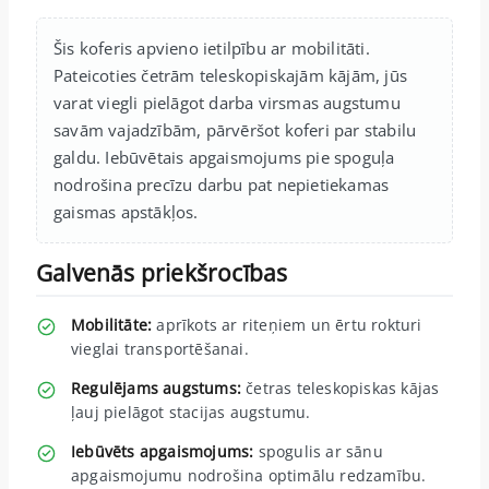
Šis koferis apvieno ietilpību ar mobilitāti.
Pateicoties četrām teleskopiskajām kājām, jūs
varat viegli pielāgot darba virsmas augstumu
savām vajadzībām, pārvēršot koferi par stabilu
galdu. Iebūvētais apgaismojums pie spoguļa
nodrošina precīzu darbu pat nepietiekamas
gaismas apstākļos.
Galvenās priekšrocības
Mobilitāte:
aprīkots ar riteņiem un ērtu rokturi
vieglai transportēšanai.
Regulējams augstums:
četras teleskopiskas kājas
ļauj pielāgot stacijas augstumu.
Iebūvēts apgaismojums:
spogulis ar sānu
apgaismojumu nodrošina optimālu redzamību.