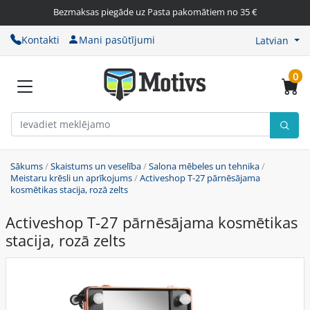
Bezmaksas piegāde uz Pasta pakomātiem no 35 €
Kontakti
Mani pasūtījumi
Latvian
0
Sākums
/
Skaistums un veselība
/
Salona mēbeles un tehnika
/
Meistaru krēsli un aprīkojums
/
Activeshop T-27 pārnēsājama
kosmētikas stacija, rozā zelts
Activeshop T-27 pārnēsājama kosmētikas
stacija, rozā zelts