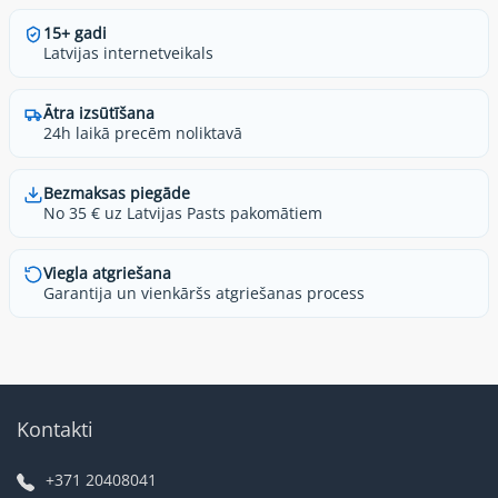
15+ gadi
Latvijas internetveikals
Ātra izsūtīšana
24h laikā precēm noliktavā
Bezmaksas piegāde
No 35 € uz Latvijas Pasts pakomātiem
Viegla atgriešana
Garantija un vienkāršs atgriešanas process
Kontakti
+371 20408041