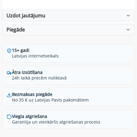
Uzdot jautājumu
Piegāde
15+ gadi
Latvijas internetveikals
Ātra izsūtīšana
24h laikā precēm noliktavā
Bezmaksas piegāde
No 35 € uz Latvijas Pasts pakomātiem
Viegla atgriešana
Garantija un vienkāršs atgriešanas process