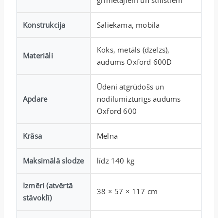
Konstrukcija
Saliekama, mobila
Koks, metāls (dzelzs),
Materiāli
audums Oxford 600D
Ūdeni atgrūdošs un
Apdare
nodilumizturīgs audums
Oxford 600
Krāsa
Melna
Maksimālā slodze
līdz 140 kg
Izmēri (atvērtā
38 × 57 × 117 cm
stāvoklī)