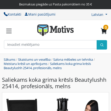
Bezmaksas piegāde uz Pasta pakomātiem no 35 €
Kontakti
Mani pasūtījumi
Latvian
0
Sākums
/
Skaistums un veselība
/
Salona mēbeles un tehnika
/
Meistaru krēsli un aprīkojums
/
Saliekams koka grima krēsls
Beautylushh 25414, profesionāls, melns
Saliekams koka grima krēsls Beautylushh
25414, profesionāls, melns