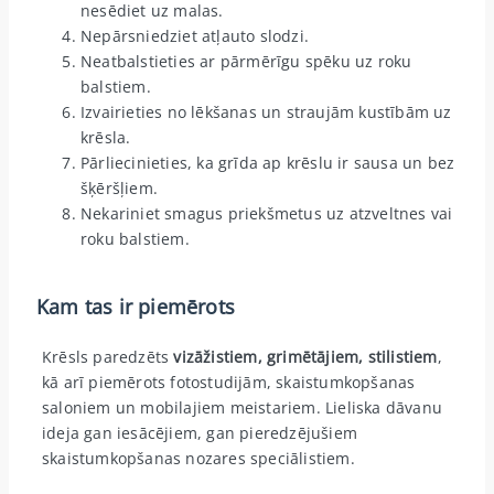
nesēdiet uz malas.
Nepārsniedziet atļauto slodzi.
Neatbalstieties ar pārmērīgu spēku uz roku
balstiem.
Izvairieties no lēkšanas un straujām kustībām uz
krēsla.
Pārliecinieties, ka grīda ap krēslu ir sausa un bez
šķēršļiem.
Nekariniet smagus priekšmetus uz atzveltnes vai
roku balstiem.
Kam tas ir piemērots
Krēsls paredzēts
vizāžistiem, grimētājiem, stilistiem
,
kā arī piemērots fotostudijām, skaistumkopšanas
saloniem un mobilajiem meistariem. Lieliska dāvanu
ideja gan iesācējiem, gan pieredzējušiem
skaistumkopšanas nozares speciālistiem.