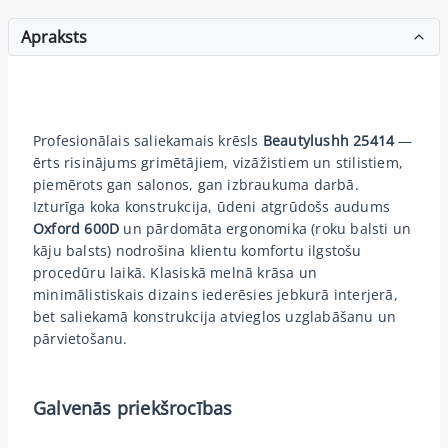
Apraksts
Profesionālais saliekamais krēsls
Beautylushh 25414
—
ērts risinājums grimētājiem, vizāžistiem un stilistiem,
piemērots gan salonos, gan izbraukuma darbā.
Izturīga koka konstrukcija, ūdeni atgrūdošs audums
Oxford 600D
un pārdomāta ergonomika (roku balsti un
kāju balsts) nodrošina klientu komfortu ilgstošu
procedūru laikā. Klasiskā melnā krāsa un
minimālistiskais dizains iederēsies jebkurā interjerā,
bet saliekamā konstrukcija atvieglos uzglabāšanu un
pārvietošanu.
Galvenās priekšrocības