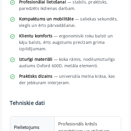
Profesionālai lietošanai
— stabils, praktisks,
paredzēts ikdienas darbam.
Kompaktums un mobilitāte
— saliekas sekundēs,
viegls un ērts pārvadāšanai.
Klientu komforts
— ergonomiski roku balsti un
kāju balsts, ērts augstums precīzam grima
izpildījumam.
Izturīgi materiāli
— koka rāmis, nodilumizturīgs
audums Oxford 600D, metāla elementi.
Praktisks dizains
— universāla melna krāsa, kas
der jebkuram interjeram.
Tehniskie dati
Profesionāls krēsls
Pielietojums
grimētājiem un stilistiem