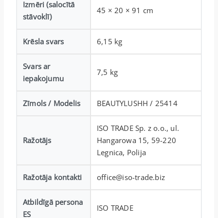
Izmēri (salocītā
45 × 20 × 91 cm
stāvoklī)
Krēsla svars
6,15 kg
Svars ar
7,5 kg
iepakojumu
Zīmols / Modelis
BEAUTYLUSHH / 25414
ISO TRADE Sp. z o.o., ul.
Ražotājs
Hangarowa 15, 59-220
Legnica, Polija
Ražotāja kontakti
office@iso-trade.biz
Atbildīgā persona
ISO TRADE
ES