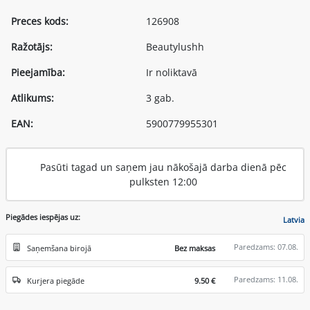
Preces kods:
126908
Ražotājs:
Beautylushh
Pieejamība:
Ir noliktavā
Atlikums:
3 gab.
EAN:
5900779955301
Pasūti tagad un saņem jau nākošajā darba dienā pēc
pulksten 12:00
Piegādes iespējas uz:
Latvia
Paredzams: 07.08.
Saņemšana birojā
Bez maksas
Paredzams: 11.08.
Kurjera piegāde
9.50 €