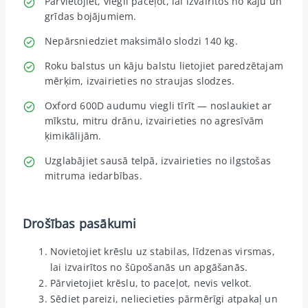
Pārvietojiet, viegli paceļot, lai izvairītos no kāju un
grīdas bojājumiem.
Nepārsniedziet maksimālo slodzi 140 kg.
Roku balstus un kāju balstu lietojiet paredzētajam
mērķim, izvairieties no straujas slodzes.
Oxford 600D audumu viegli tīrīt — noslaukiet ar
mīkstu, mitru drānu, izvairieties no agresīvām
ķimikālijām.
Uzglabājiet sausā telpā, izvairieties no ilgstošas
mitruma iedarbības.
Drošības pasākumi
Novietojiet krēslu uz stabilas, līdzenas virsmas,
lai izvairītos no šūpošanās un apgāšanās.
Pārvietojiet krēslu, to paceļot, nevis velkot.
Sēdiet pareizi, neliecieties pārmērīgi atpakaļ un