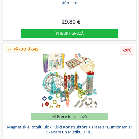
dūmiem
29.80 €
IELIKT GROZĀ
PĀRDOTĀKAIS
-20%
Prece ir noliktavā
Magnētiskie Rotaļu Bloki Kluči Konstruktors + Trase ar Bumbiņam ar
Skaņam un Mūziku, 118...