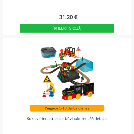
31.20 €
IELIKT GROZĀ
Piegāde 5-10 darba dienas
Koka vilciena trase ar būvlaukumu, 55 detaļas