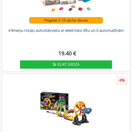
Piegāde 5-10 darba dienas
4 līmeņu rotaļu autostāvvieta ar elektrisko liftu un 6 automašīnām
19.40 €
IELIKT GROZĀ
-9%