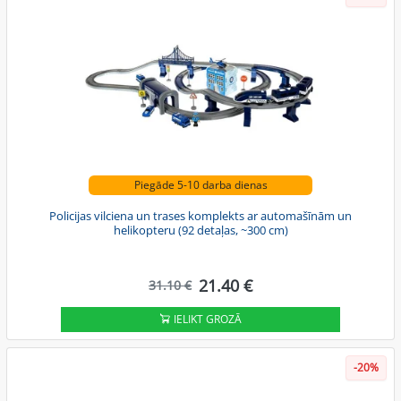
Piegāde 5-10 darba dienas
Policijas vilciena un trases komplekts ar automašīnām un
helikopteru (92 detaļas, ~300 cm)
21.40 €
31.10 €
IELIKT GROZĀ
-20%