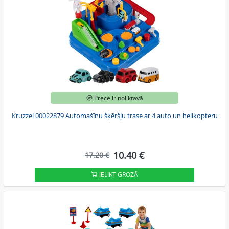
Prece ir noliktavā
Kruzzel 00022879 Automašīnu šķēršļu trase ar 4 auto un helikopteru
10.40 €
17.20 €
IELIKT GROZĀ