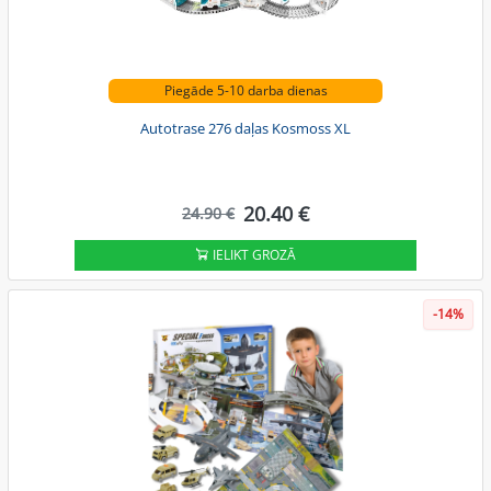
Piegāde 5-10 darba dienas
Autotrase 276 daļas Kosmoss XL
20.40 €
24.90 €
IELIKT GROZĀ
-14%