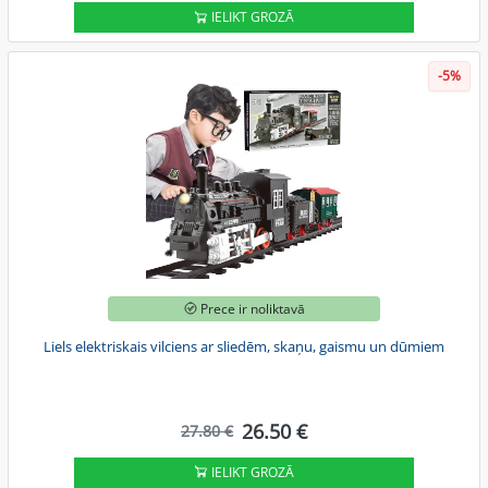
IELIKT GROZĀ
-5%
Prece ir noliktavā
Liels elektriskais vilciens ar sliedēm, skaņu, gaismu un dūmiem
26.50 €
27.80 €
IELIKT GROZĀ