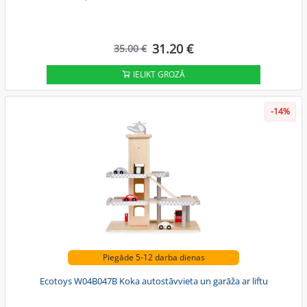
31.20 €
35.00 €
IELIKT GROZĀ
-14%
Piegāde 5-12 darba dienas
Ecotoys W04B047B Koka autostāvvieta un garāža ar liftu