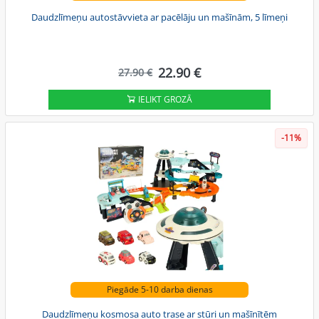
Daudzlīmeņu autostāvvieta ar pacēlāju un mašīnām, 5 līmeņi
22.90 €
27.90 €
IELIKT GROZĀ
-11%
Piegāde 5-10 darba dienas
Daudzlīmeņu kosmosa auto trase ar stūri un mašīnītēm