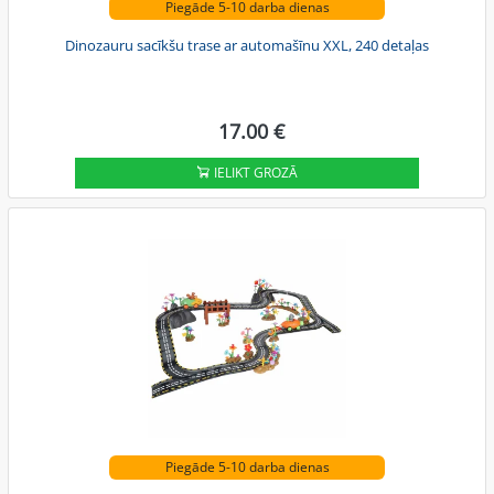
Piegāde 5-10 darba dienas
Dinozauru sacīkšu trase ar automašīnu XXL, 240 detaļas
17.00 €
IELIKT GROZĀ
Piegāde 5-10 darba dienas