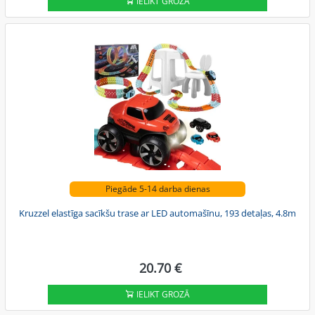
IELIKT GROZĀ
Piegāde 5-14 darba dienas
Kruzzel elastīga sacīkšu trase ar LED automašīnu, 193 detaļas, 4.8m
20.70 €
IELIKT GROZĀ