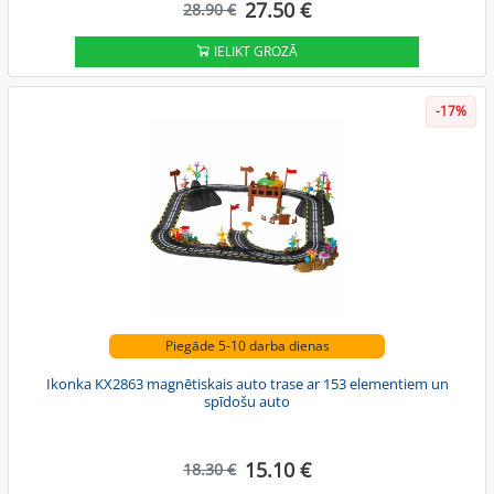
27.50 €
28.90 €
IELIKT GROZĀ
-17%
Piegāde 5-10 darba dienas
Ikonka KX2863 magnētiskais auto trase ar 153 elementiem un
spīdošu auto
15.10 €
18.30 €