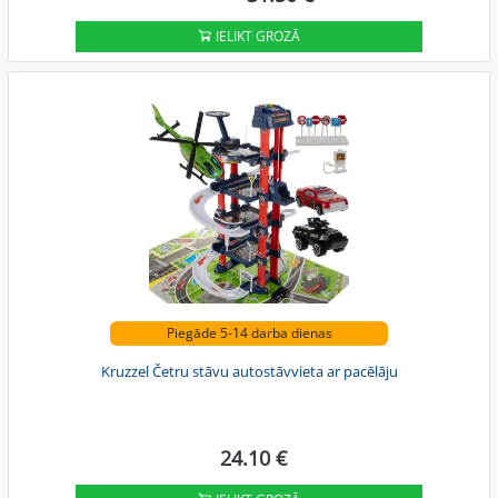
IELIKT GROZĀ
Piegāde 5-14 darba dienas
Kruzzel Četru stāvu autostāvvieta ar pacēlāju
24.10 €