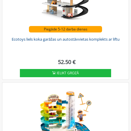
Piegāde 5-12 darba dienas
Ecotoys liels koka garāžas un autostāvvietas komplekts ar liftu
52.50 €
IELIKT GROZĀ