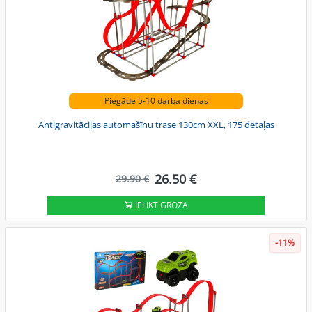
Piegāde 5-10 darba dienas
Antigravitācijas automašīnu trase 130cm XXL, 175 detaļas
26.50 €
29.90 €
IELIKT GROZĀ
-11%