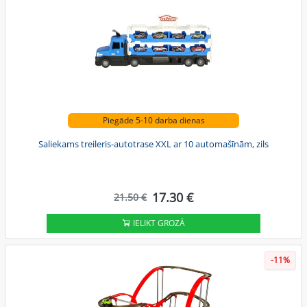
Piegāde 5-10 darba dienas
Saliekams treileris-autotrase XXL ar 10 automašīnām, zils
17.30 €
21.50 €
IELIKT GROZĀ
-11%