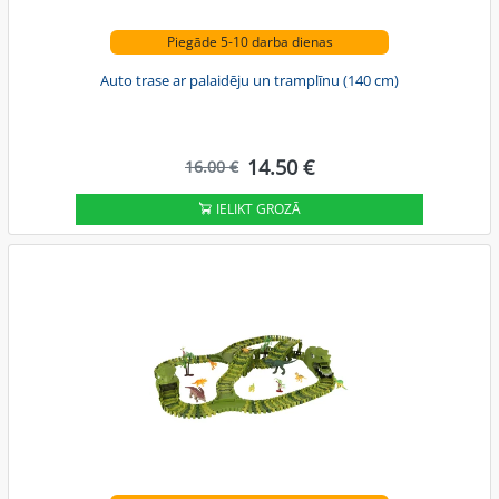
Piegāde 5-10 darba dienas
Auto trase ar palaidēju un tramplīnu (140 cm)
14.50 €
16.00 €
IELIKT GROZĀ