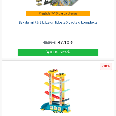
Piegāde 7-10 darba dienas
Bakalu militārā bāze un lidosta XL rotaļu komplekts
37.10 €
43.20 €
IELIKT GROZĀ
-18%