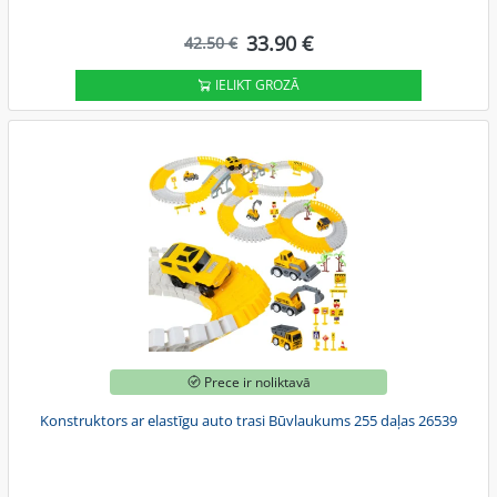
33.90 €
42.50 €
IELIKT GROZĀ
Prece ir noliktavā
Konstruktors ar elastīgu auto trasi Būvlaukums 255 daļas 26539