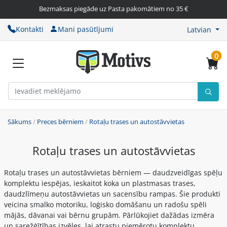
Bezmaksas piegāde uz Pasta pakomātiem no 35 €
Kontakti
Mani pasūtījumi
Latvian
0
Sākums
/
Preces bērniem
/
Rotaļu trases un autostāvvietas
Rotaļu trases un autostāvvietas
Rotaļu trases un autostāvvietas bērniem — daudzveidīgas spēļu
komplektu iespējas, ieskaitot koka un plastmasas trases,
daudzlīmeņu autostāvvietas un sacensību rampas. Šie produkti
veicina smalko motoriku, loģisko domāšanu un radošu spēli
mājās, dāvanai vai bērnu grupām. Pārlūkojiet dažādas izmēra
un sarežģītības izvēles, lai atrastu piemērotu komplektu