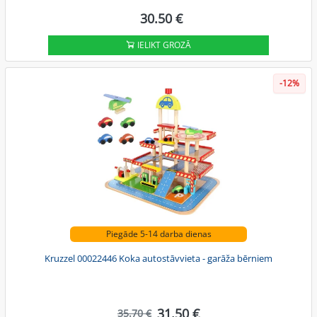
30.50 €
IELIKT GROZĀ
-12%
Piegāde 5-14 darba dienas
Kruzzel 00022446 Koka autostāvvieta - garāža bērniem
31.50 €
35.70 €