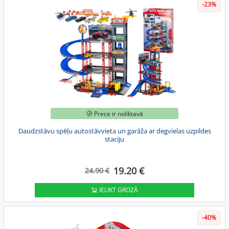
-23%
Prece ir noliktavā
Daudzstāvu spēļu autostāvvieta un garāža ar degvielas uzpildes
staciju
19.20 €
24.90 €
IELIKT GROZĀ
-40%