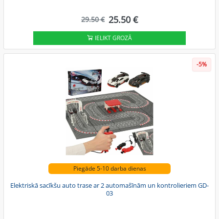
25.50 €
29.50 €
IELIKT GROZĀ
-5%
Piegāde 5-10 darba dienas
Elektriskā sacīkšu auto trase ar 2 automašīnām un kontrolieriem GD-
03