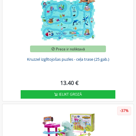
Prece ir noliktavā
Kruzzel izglītojošas puzles - ceļa trase (25 gab.)
13.40 €
IELIKT GROZĀ
-37%