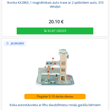
Ikonka KX2863_1 magnētiskais auto trase ar 2 spīdošiem auto, 310
detaļas
20.10 €
IELIKT GROZĀ
JAUNUMS
Piegāde 5-10 darba dienas
Koka autostāvvieta ar liftu daudzlīmeņu rotaļu garāža bērniem