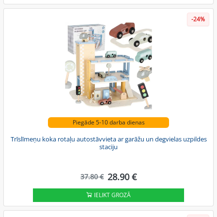
-24%
Piegāde 5-10 darba dienas
Trīslīmeņu koka rotaļu autostāvvieta ar garāžu un degvielas uzpildes
staciju
28.90 €
37.80 €
IELIKT GROZĀ