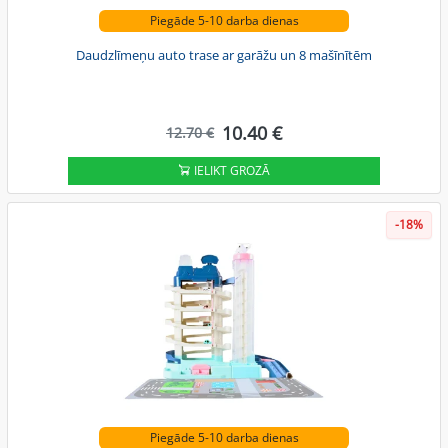
Piegāde 5-10 darba dienas
Daudzlīmeņu auto trase ar garāžu un 8 mašīnītēm
10.40 €
12.70 €
IELIKT GROZĀ
-18%
Piegāde 5-10 darba dienas