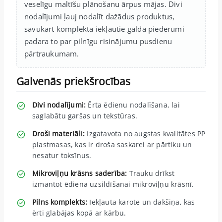
veselīgu maltīšu plānošanu ārpus mājas. Divi
nodalījumi ļauj nodalīt dažādus produktus,
savukārt komplektā iekļautie galda piederumi
padara to par pilnīgu risinājumu pusdienu
pārtraukumam.
Galvenās priekšrocības
Divi nodalījumi:
Ērta ēdienu nodalīšana, lai
saglabātu garšas un tekstūras.
Droši materiāli:
Izgatavota no augstas kvalitātes PP
plastmasas, kas ir droša saskarei ar pārtiku un
nesatur toksīnus.
Mikroviļņu krāsns saderība:
Trauku drīkst
izmantot ēdiena uzsildīšanai mikroviļņu krāsnī.
Pilns komplekts:
Iekļauta karote un dakšiņa, kas
ērti glabājas kopā ar kārbu.