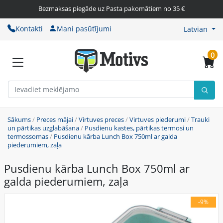
Bezmaksas piegāde uz Pasta pakomātiem no 35 €
Kontakti
Mani pasūtījumi
Latvian
0
Sākums
/
Preces mājai
/
Virtuves preces
/
Virtuves piederumi
/
Trauki
un pārtikas uzglabāšana
/
Pusdienu kastes, pārtikas termosi un
termossomas
/
Pusdienu kārba Lunch Box 750ml ar galda
piederumiem, zaļa
Pusdienu kārba Lunch Box 750ml ar
galda piederumiem, zaļa
-9%