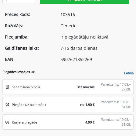
Preces kods:
103516
Ražotājs:
Generic
Pieejamība:
Ir piegādātāju noliktavā
Gaidīšanas laiks:
7-15 darba dienas
EAN:
5907621852269
Piegādes iespējas uz:
Latvia
Paredzams: 17.08.–
Saņemšana birojā
Bez maksas
27.08.
Paredzams: 19.08.–
Piegāde uz pakomātu
no 1.90 €
31.08.
Paredzams: 19.08.–
Kurjera piegāde
4.90 €
31.08.