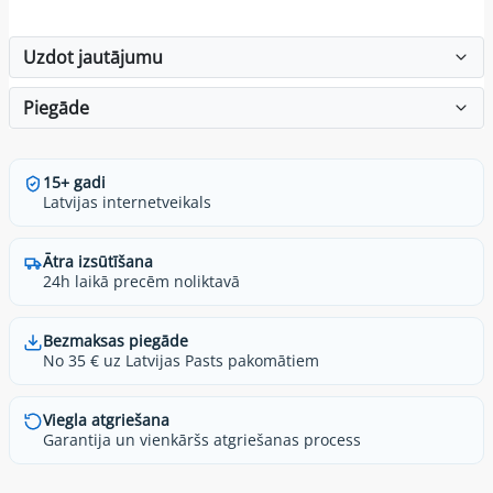
Uzdot jautājumu
Piegāde
15+ gadi
Latvijas internetveikals
Ātra izsūtīšana
24h laikā precēm noliktavā
Bezmaksas piegāde
No 35 € uz Latvijas Pasts pakomātiem
Viegla atgriešana
Garantija un vienkāršs atgriešanas process