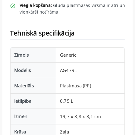
Viegla kopšana:
Gludā plastmasas virsma ir ātri un
vienkārši notīrāma.
Tehniskā specifikācija
Zīmols
Generic
Modelis
AG479L
Materiāls
Plastmasa (PP)
Ietilpība
0,75 L
Izmēri
19,7 x 8,8 x 8,1 cm
Krāsa
Zaļa