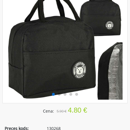
4.80 €
Cena:
5.90 €
Preces kods:
130268