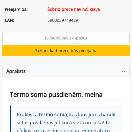
Pieejamība:
Šobrīd prece nav noliktavā
EAN:
5903039749429
Paziņot kad prece būs pieejama
Apraksts
Termo soma pusdienām, melna
Praktiska
termo soma
, kas ļaus jums baudīt
siltas pusdienas jebkurā vietā un laikā! Tā
efektīvi uzturēs jūsu ēdiena temperatūru