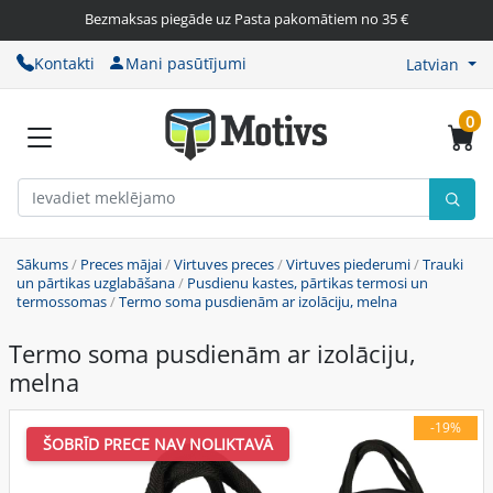
Bezmaksas piegāde uz Pasta pakomātiem no 35 €
Kontakti
Mani pasūtījumi
Latvian
0
Sākums
/
Preces mājai
/
Virtuves preces
/
Virtuves piederumi
/
Trauki
un pārtikas uzglabāšana
/
Pusdienu kastes, pārtikas termosi un
termossomas
/
Termo soma pusdienām ar izolāciju, melna
Termo soma pusdienām ar izolāciju,
melna
-19%
ŠOBRĪD PRECE NAV NOLIKTAVĀ