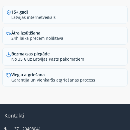
15+ gadi
Latvijas internetveikals
Ātra izsūtīšana
24h laikā precēm noliktavā
Bezmaksas piegāde
No 35 € uz Latvijas Pasts pakomātiem
Viegla atgriešana
Garantija un vienkāršs atgriešanas process
Kontakti
+371 20408041