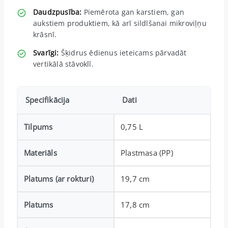
Daudzpusība:
Piemērota gan karstiem, gan
aukstiem produktiem, kā arī sildīšanai mikroviļņu
krāsnī.
Svarīgi:
Šķidrus ēdienus ieteicams pārvadāt
vertikālā stāvoklī.
Specifikācija
Dati
Tilpums
0,75 L
Materiāls
Plastmasa (PP)
Platums (ar rokturi)
19,7 cm
Platums
17,8 cm