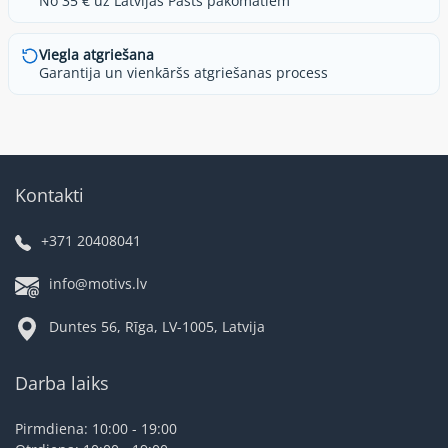
No 35 € uz Latvijas Pasts pakomātiem
Viegla atgriešana
Garantija un vienkāršs atgriešanas process
Kontakti
+371 20408041
info@motivs.lv
Duntes 56, Rīga, LV-1005, Latvija
Darba laiks
Pirmdiena: 10:00 - 19:00