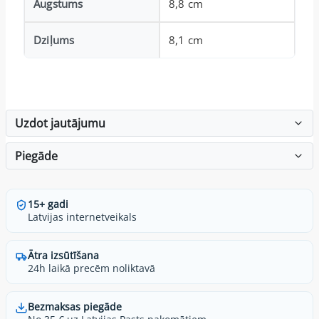
Augstums
8,8 cm
Dziļums
8,1 cm
Uzdot jautājumu
Piegāde
15+ gadi
Latvijas internetveikals
Ātra izsūtīšana
24h laikā precēm noliktavā
Bezmaksas piegāde