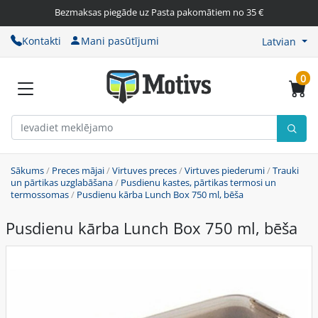
Bezmaksas piegāde uz Pasta pakomātiem no 35 €
Kontakti
Mani pasūtījumi
Latvian
0
Sākums
/
Preces mājai
/
Virtuves preces
/
Virtuves piederumi
/
Trauki
un pārtikas uzglabāšana
/
Pusdienu kastes, pārtikas termosi un
termossomas
/
Pusdienu kārba Lunch Box 750 ml, bēša
Pusdienu kārba Lunch Box 750 ml, bēša