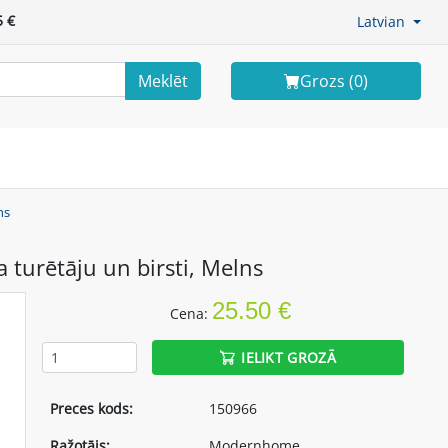
 €
Latvian
Meklēt
Grozs (
0
)
ns
 turētāju un birsti, Melns
25.50 €
Cena:
IELIKT GROZĀ
Preces kods:
150966
Ražotājs:
Modernhome