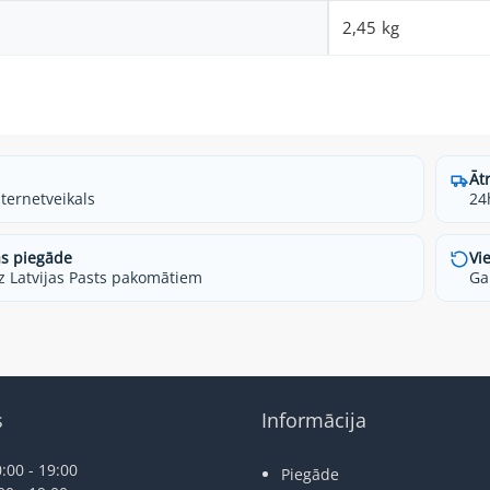
2,45 kg
Āt
nternetveikals
24
s piegāde
Vi
z Latvijas Pasts pakomātiem
Ga
s
Informācija
:00 - 19:00
Piegāde