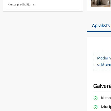
Karsts piedāvājums
Apraksts
Modernh
urbt si
Galven
Kompa
Izturī