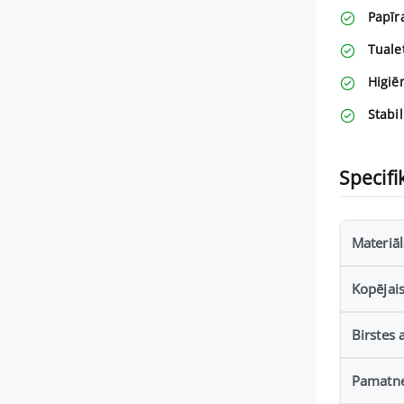
Papīra
Tualet
Higiē
Stabil
Specifi
Materiāl
Kopējai
Birstes
Pamatne