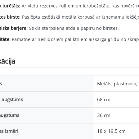
 turētājs:
Ar vietu rezerves ruļļiem un ierobežotāju, kas novērš r
es birste:
Paslēpta estētiskā metāla korpusā ar izņemamu iekšējo 
niska barjera:
Stikla starpsiena atdala papīru no birstes.
itāte:
Pamatne ar neslīdošiem paliktņiem aizsargā grīdu no skrā
kācija
s
Metāls, plastmasa, 
s augstums
68 cm
 augstums
36 cm
s izmēri
18 x 19,5 cm