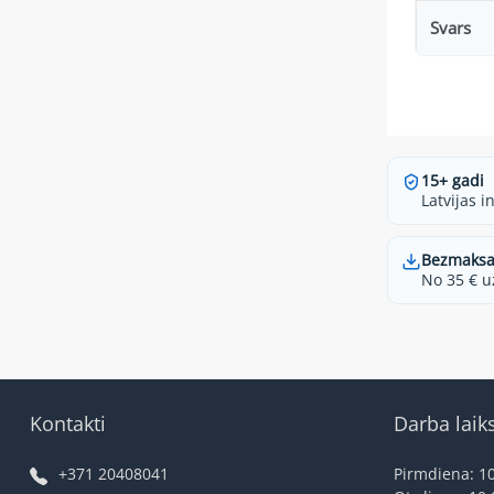
Svars
15+ gadi
Latvijas i
Bezmaksa
No 35 € u
Kontakti
Darba laik
+371 20408041
Pirmdiena: 10