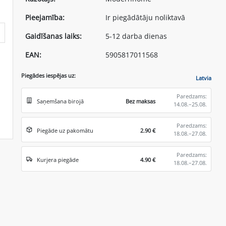
Pieejamība:
Ir piegādātāju noliktavā
Gaidīšanas laiks:
5-12 darba dienas
EAN:
5905817011568
Piegādes iespējas uz:
Latvia
Paredzams:
Saņemšana birojā
Bez maksas
14.08.–25.08.
Paredzams:
Piegāde uz pakomātu
2.90 €
18.08.–27.08.
Paredzams:
Kurjera piegāde
4.90 €
18.08.–27.08.