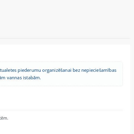
s tualetes piederumu organizēšanai bez nepieciešamības
azām vannas istabām.
tēm.