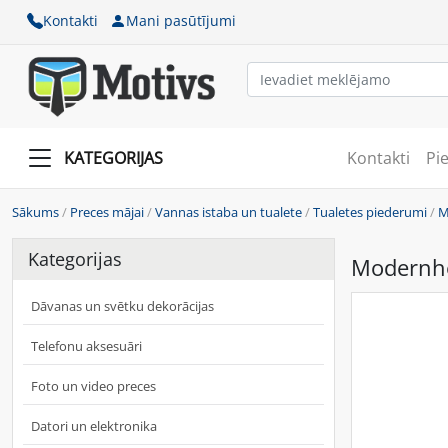
Kontakti
Mani pasūtījumi
KATEGORIJAS
Kontakti
Pi
Sākums
/
Preces mājai
/
Vannas istaba un tualete
/
Tualetes piederumi
/
M
Kategorijas
Modernhom
Dāvanas un svētku dekorācijas
Telefonu aksesuāri
Foto un video preces
Datori un elektronika