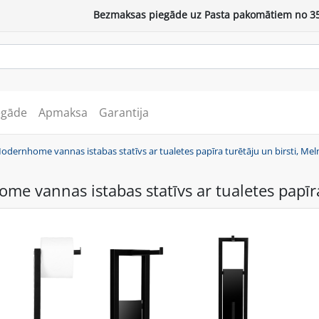
Bezmaksas piegāde uz Pasta pakomātiem no 35
egāde
Apmaksa
Garantija
odernhome vannas istabas statīvs ar tualetes papīra turētāju un birsti, Mel
e vannas istabas statīvs ar tualetes papīra