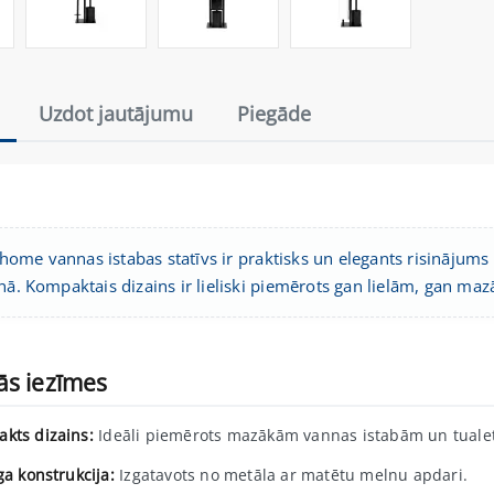
Uzdot jautājumu
Piegāde
ome vannas istabas statīvs ir praktisks un elegants risinājum
enā. Kompaktais dizains ir lieliski piemērots gan lielām, gan m
ās iezīmes
kts dizains:
Ideāli piemērots mazākām vannas istabām un tuale
ga konstrukcija:
Izgatavots no metāla ar matētu melnu apdari.