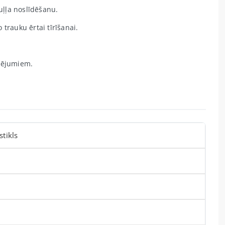
uļļa noslīdēšanu.
trauku ērtai tīrīšanai.
pējumiem.
stikls