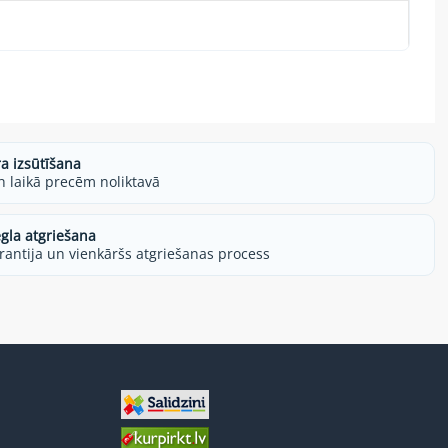
ra izsūtīšana
h laikā precēm noliktavā
egla atgriešana
rantija un vienkāršs atgriešanas process