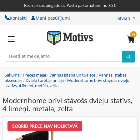
Bezmaksas piegāde uz Pasta pakomātiem no 35 €
Kontakti
Mani pasūtījumi
Latvian
0
Sākums
/
Preces mājai
/
Vannas istaba un tualete
/
Vannas istabas
aksesuāri
/
Dvielu turētāji un āķi
/
Modernhome brīvi stāvošs dvieļu
statīvs, 4 līmeņi, metāla, zelta
Modernhome brīvi stāvošs dvieļu statīvs,
4 līmeņi, metāla, zelta
ŠOBRĪD PRECE NAV NOLIKTAVĀ