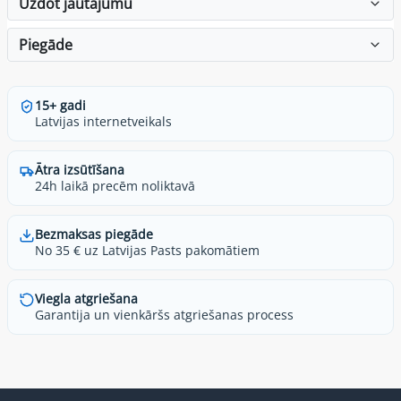
Uzdot jautājumu
Piegāde
15+ gadi
Latvijas internetveikals
Ātra izsūtīšana
24h laikā precēm noliktavā
Bezmaksas piegāde
No 35 € uz Latvijas Pasts pakomātiem
Viegla atgriešana
Garantija un vienkāršs atgriešanas process