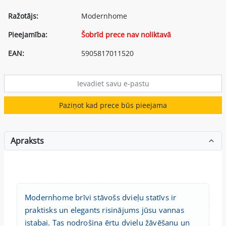
Ražotājs:
Modernhome
Pieejamība:
Šobrīd prece nav noliktavā
EAN:
5905817011520
Paziņot kad prece būs pieejama
Apraksts
Modernhome brīvi stāvošs dvieļu statīvs ir
praktisks un elegants risinājums jūsu vannas
istabai. Tas nodrošina ērtu dvieļu žāvēšanu un