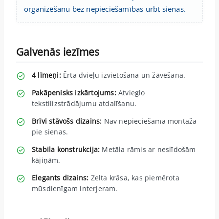
organizēšanu bez nepieciešamības urbt sienas.
Galvenās iezīmes
4 līmeņi:
Ērta dvieļu izvietošana un žāvēšana.
Pakāpenisks izkārtojums:
Atvieglo
tekstilizstrādājumu atdalīšanu.
Brīvi stāvošs dizains:
Nav nepieciešama montāža
pie sienas.
Stabila konstrukcija:
Metāla rāmis ar neslīdošām
kājiņām.
Elegants dizains:
Zelta krāsa, kas piemērota
mūsdienīgam interjeram.