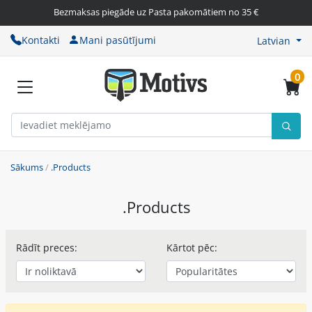
Bezmaksas piegāde uz Pasta pakomātiem no 35 €
Kontakti
Mani pasūtījumi
Latvian
0
Sākums
/
.Products
.Products
Rādīt preces:
Kārtot pēc: