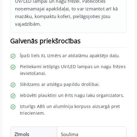
UV/LED lampai un nagu frēzei. Pateicoties
noņemamajai apakšdaļai, to var izmantot arī kā
mazāku, kompaktu koferi, pielāgojoties jūsu
vajadzībām.
Galvenās priekšrocības
Īpaši liels XL izmērs ar atdalāmu apakšējo daļu.
Pietiekami ietilpīgs UV/LED lampas un nagu frēzes
ievietošanai.
Slēdzams ar atslēgu papildu drošībai.
Iebūvēti plauktiņi un ērts nagu laku organizators.
Izturīgs ABS un alumīnija korpuss aizsargā pret
triecieniem.
Zīmols
Soulima