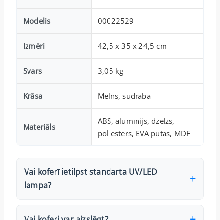
Modelis
00022529
Izmēri
42,5 x 35 x 24,5 cm
Svars
3,05 kg
Krāsa
Melns, sudraba
ABS, alumīnijs, dzelzs,
Materiāls
poliesters, EVA putas, MDF
Vai koferī ietilpst standarta UV/LED
lampa?
Vai koferi var aizslēgt?