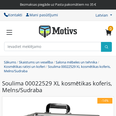
Bezmaksas piegāde uz Pasta pakomātiem no 35 €
Kontakti
Mani pasūtījumi
Latvian
0
Sākums
/
Skaistums un veselība
/
Salona mēbeles un tehnika
/
Kosmētikas ratiņi un koferi
/
Soulima 00022529 XL kosmētikas koferis,
Melns/Sudraba
Soulima 00022529 XL kosmētikas koferis,
Melns/Sudraba
-14%