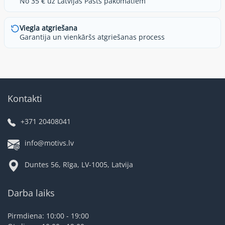
No 35 € uz Latvijas Pasts pakomātiem
Viegla atgriešana
Garantija un vienkāršs atgriešanas process
Kontakti
+371 20408041
info@motivs.lv
Duntes 56, Rīga, LV-1005, Latvija
Darba laiks
Pirmdiena: 10:00 - 19:00