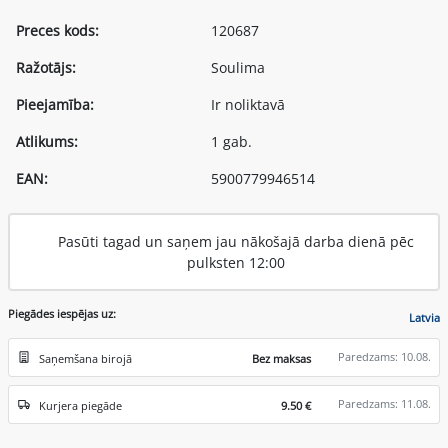
Preces kods:
120687
Ražotājs:
Soulima
Pieejamība:
Ir noliktavā
Atlikums:
1 gab.
EAN:
5900779946514
Pasūti tagad un saņem jau nākošajā darba dienā pēc
pulksten 12:00
Piegādes iespējas uz:
Latvia
Paredzams: 10.08.
Saņemšana birojā
Bez maksas
Paredzams: 11.08.
Kurjera piegāde
9.50 €