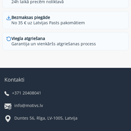
24h laikā precēm noliktavā
Bezmaksas piegāde
No 35 € uz Latvijas Pasts pakomātiem
Viegla atgriešana
Garantija un vienkāršs atgriešanas process
Kontakti
+371 20408041
info@motivs.lv
Duntes 56, Rīga, LV-1005, Latvija