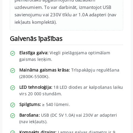
uzdevumiem. To var darbināt, izmantojot USB
savienojumu vai 230V tīklu ar 1.0A adapteri (nav
iekļauts komplektā).
Galvenās īpašības
Elastīga galva:
Viegli pielāgojama optimālam
gaismas leņķim.
Maināma gaismas krāsa:
Trīspakāpju regulēšana
(2800K-5500K).
LED tehnoloģija:
18 LED diodes ar kalpošanas laiku
virs 20 000 stundām.
Spilgtums:
≥ 540 lūmeni.
Barošana:
USB (DC 5V 1.0A) vai 230V ar adapteri
(nav iekļauts).
Kompakts dizains:
Lampas galvas diametrs ir 9