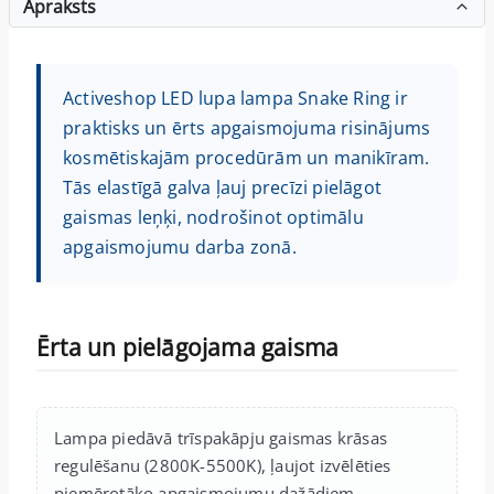
Apraksts
Activeshop LED lupa lampa Snake Ring ir
praktisks un ērts apgaismojuma risinājums
kosmētiskajām procedūrām un manikīram.
Tās elastīgā galva ļauj precīzi pielāgot
gaismas leņķi, nodrošinot optimālu
apgaismojumu darba zonā.
Ērta un pielāgojama gaisma
Lampa piedāvā trīspakāpju gaismas krāsas
regulēšanu (2800K-5500K), ļaujot izvēlēties
piemērotāko apgaismojumu dažādiem