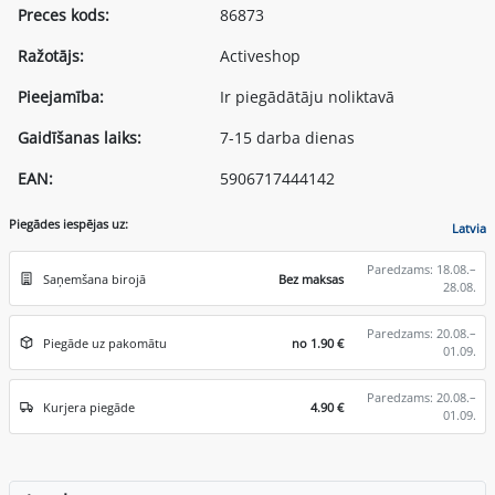
Preces kods:
86873
Ražotājs:
Activeshop
Pieejamība:
Ir piegādātāju noliktavā
Gaidīšanas laiks:
7-15 darba dienas
EAN:
5906717444142
Piegādes iespējas uz:
Latvia
Paredzams: 18.08.–
Saņemšana birojā
Bez maksas
28.08.
Paredzams: 20.08.–
Piegāde uz pakomātu
no 1.90 €
01.09.
Paredzams: 20.08.–
Kurjera piegāde
4.90 €
01.09.