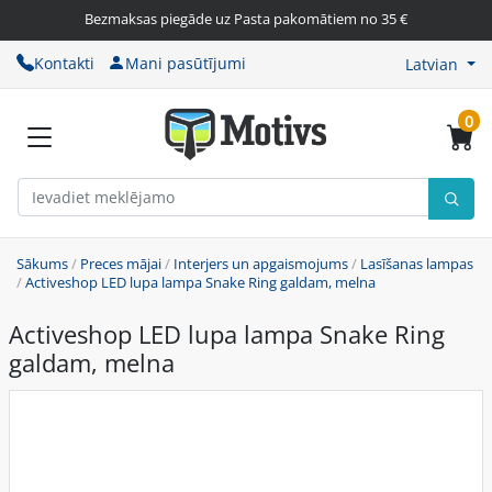
Bezmaksas piegāde uz Pasta pakomātiem no 35 €
Kontakti
Mani pasūtījumi
Latvian
0
Sākums
/
Preces mājai
/
Interjers un apgaismojums
/
Lasīšanas lampas
/
Activeshop LED lupa lampa Snake Ring galdam, melna
Activeshop LED lupa lampa Snake Ring
galdam, melna