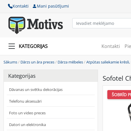
Kontakti
Mani pasūtījumi
KATEGORIJAS
Kontakti
Pi
Sākums
/
Dārzs un āra preces
/
Dārza mēbeles
/
Atpūtas saliekamie krēsli,
Kategorijas
Sofotel Ch
Dāvanas un svētku dekorācijas
ŠOBRĪD P
Telefonu aksesuāri
Foto un video preces
Datori un elektronika