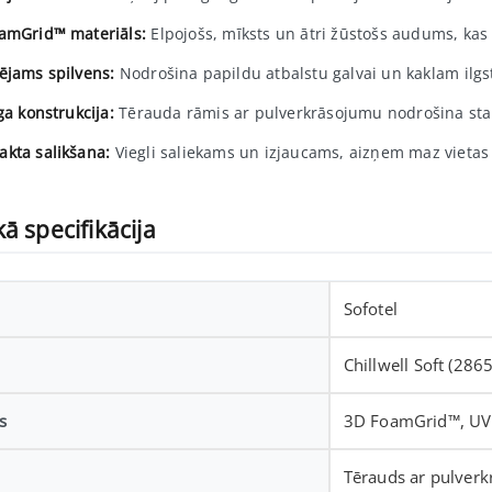
amGrid™ materiāls:
Elpojošs, mīksts un ātri žūstošs audums, kas
ējams spilvens:
Nodrošina papildu atbalstu galvai un kaklam ilgst
ga konstrukcija:
Tērauda rāmis ar pulverkrāsojumu nodrošina stabil
kta salikšana:
Viegli saliekams un izjaucams, aizņem maz vieta
ā specifikācija
Sofotel
Chillwell Soft (286
s
3D FoamGrid™, UV 
Tērauds ar pulver