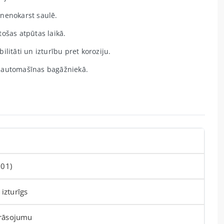
 nenokarst saulē.
ošas atpūtas laikā.
itāti un izturību pret koroziju.
s automašīnas bagāžniekā.
501)
izturīgs
krāsojumu