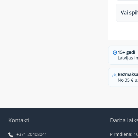
Vai spi
15+ gadi
Latvijas i
Bezmaksa
No 35 € u
Kontakti
Darba laik
+371 20408041
Pirmdiena: 10