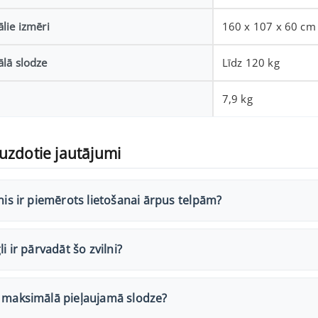
lie izmēri
160 x 107 x 60 cm
lā slodze
Līdz 120 kg
7,9 kg
uzdotie jautājumi
lnis ir piemērots lietošanai ārpus telpām?
li ir pārvadāt šo zvilni?
r maksimālā pieļaujamā slodze?