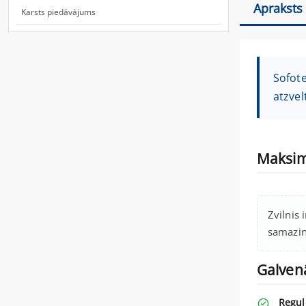
Apraksts
Karsts piedāvājums
Sofote
atzve
Maksim
Zvilnis 
samazin
Galvenā
Regul