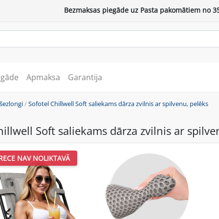
Bezmaksas piegāde uz Pasta pakomātiem no 35
egāde
Apmaksa
Garantija
 šezlongi
/
Sofotel Chillwell Soft saliekams dārza zvilnis ar spilvenu, pelēks
illwell Soft saliekams dārza zvilnis ar spilv
RECE NAV NOLIKTAVĀ