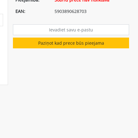
EAN:
5903890628703
Paziņot kad prece būs pieejama