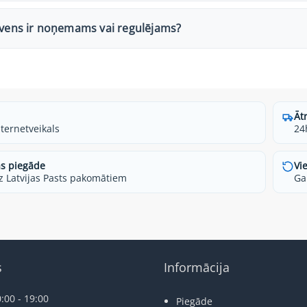
lvens ir noņemams vai regulējams?
Āt
nternetveikals
24
s piegāde
Vi
z Latvijas Pasts pakomātiem
Ga
s
Informācija
:00 - 19:00
Piegāde