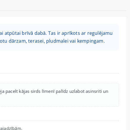
tai atpūtai brīvā dabā. Tas ir aprīkots ar regulējamu
otu dārzam, terasei, pludmalei vai kempingam.
ja pacelt kājas sirds līmenī palīdz uzlabot asinsriti un
.
 vajadzībām.