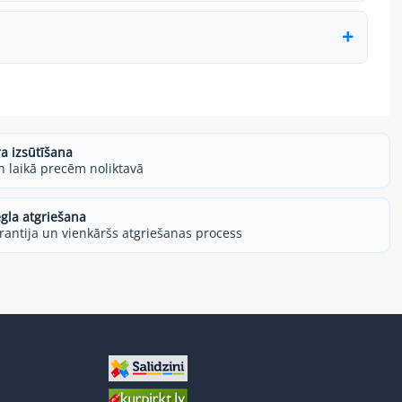
ra izsūtīšana
h laikā precēm noliktavā
egla atgriešana
rantija un vienkāršs atgriešanas process