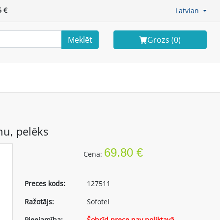
 €
Latvian
Meklēt
Grozs (
0
)
enu, pelēks
69.80 €
Cena:
Preces kods:
127511
Ražotājs:
Sofotel
Pieejamība:
Šobrīd prece nav noliktavā