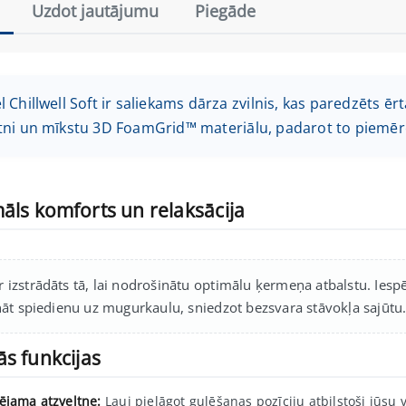
Uzdot jautājumu
Piegāde
l Chillwell Soft ir saliekams dārza zvilnis, kas paredzēts ēr
ltni un mīkstu 3D FoamGrid™ materiālu, padarot to piemēr
āls komforts un relaksācija
ir izstrādāts tā, lai nodrošinātu optimālu ķermeņa atbalstu. Iespē
āt spiedienu uz mugurkaulu, sniedzot bezsvara stāvokļa sajūtu
s funkcijas
ējama atzveltne:
Ļauj pielāgot gulēšanas pozīciju atbilstoši jūsu