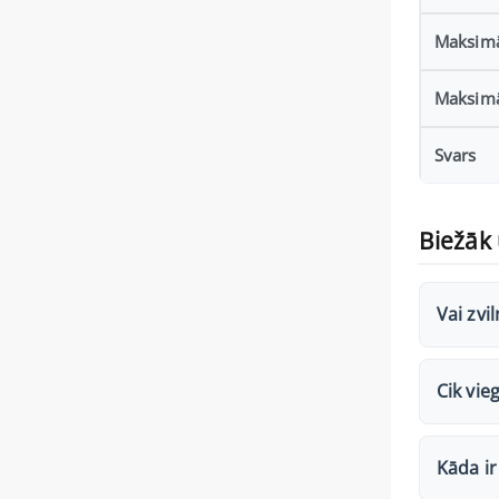
Maksimā
Maksimā
Svars
Biežāk 
Vai zvi
Cik vieg
Kāda i