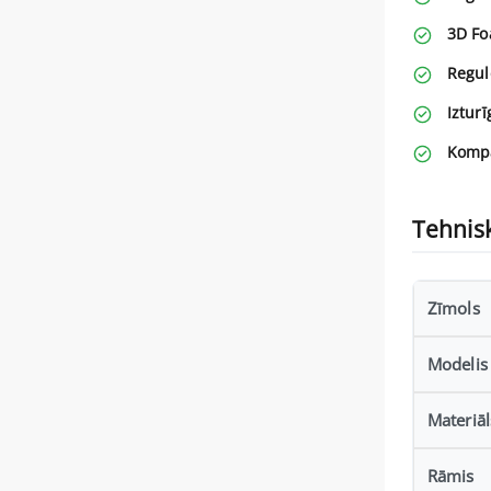
3D Fo
Regul
Izturī
Kompa
Tehnisk
Zīmols
Modelis
Materiāl
Rāmis