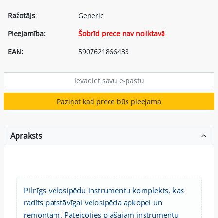
Ražotājs:
Generic
Pieejamība:
Šobrīd prece nav noliktavā
EAN:
5907621866433
Paziņot kad prece būs pieejama
Apraksts
Pilnīgs velosipēdu instrumentu komplekts, kas
radīts patstāvīgai velosipēda apkopei un
remontam. Pateicoties plašajam instrumentu