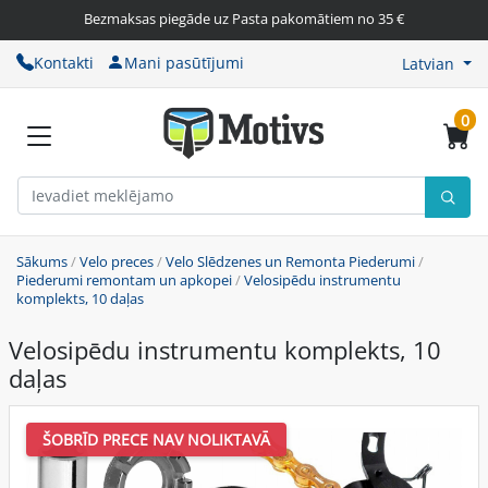
Bezmaksas piegāde uz Pasta pakomātiem no 35 €
Kontakti
Mani pasūtījumi
Latvian
0
Sākums
/
Velo preces
/
Velo Slēdzenes un Remonta Piederumi
/
Piederumi remontam un apkopei
/
Velosipēdu instrumentu
komplekts, 10 daļas
Velosipēdu instrumentu komplekts, 10
daļas
ŠOBRĪD PRECE NAV NOLIKTAVĀ