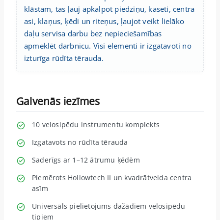
klāstam, tas ļauj apkalpot piedziņu, kaseti, centra
asi, klaņus, ķēdi un riteņus, ļaujot veikt lielāko
daļu servisa darbu bez nepieciešamības
apmeklēt darbnīcu. Visi elementi ir izgatavoti no
izturīga rūdīta tērauda.
Galvenās iezīmes
10 velosipēdu instrumentu komplekts
Izgatavots no rūdīta tērauda
Saderīgs ar 1–12 ātrumu ķēdēm
Piemērots Hollowtech II un kvadrātveida centra
asīm
Universāls pielietojums dažādiem velosipēdu
tipiem