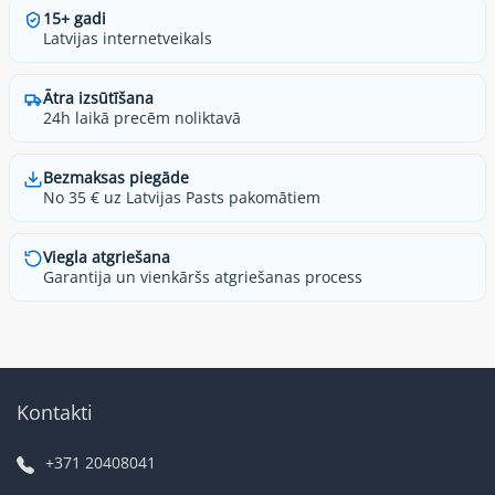
15+ gadi
Latvijas internetveikals
Ātra izsūtīšana
24h laikā precēm noliktavā
Bezmaksas piegāde
No 35 € uz Latvijas Pasts pakomātiem
Viegla atgriešana
Garantija un vienkāršs atgriešanas process
Kontakti
+371 20408041