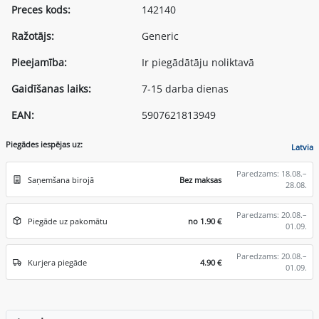
Preces kods:
142140
Ražotājs:
Generic
Pieejamība:
Ir piegādātāju noliktavā
Gaidīšanas laiks:
7-15 darba dienas
EAN:
5907621813949
Piegādes iespējas uz:
Latvia
Paredzams: 18.08.–
Saņemšana birojā
Bez maksas
28.08.
Paredzams: 20.08.–
Piegāde uz pakomātu
no 1.90 €
01.09.
Paredzams: 20.08.–
Kurjera piegāde
4.90 €
01.09.