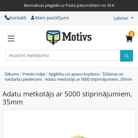
Bezmaksas piegāde uz Pasta pakomātiem no 35 €
Kontakti
Mani pasūtījumi
Latvian
0
Sākums
/
Preces mājai
/
Apģērbu un apavu kopšana
/
Šūšanas un
rokdarbu piederumi
/
Adatu metkotājs ar 5000 stiprinājumiem, 35mm
Adatu metkotājs ar 5000 stiprinājumiem,
35mm