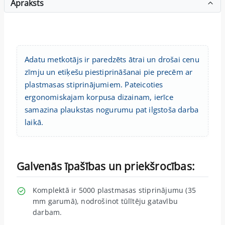
Apraksts
Adatu metkotājs ir paredzēts ātrai un drošai cenu
zīmju un etiķešu piestiprināšanai pie precēm ar
plastmasas stiprinājumiem. Pateicoties
ergonomiskajam korpusa dizainam, ierīce
samazina plaukstas nogurumu pat ilgstoša darba
laikā.
Galvenās īpašības un priekšrocības:
Komplektā ir 5000 plastmasas stiprinājumu (35
mm garumā), nodrošinot tūlītēju gatavību
darbam.