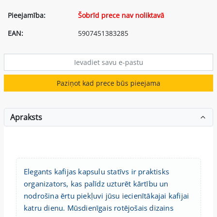
Pieejamība:
Šobrīd prece nav noliktavā
EAN:
5907451383285
Paziņot kad prece būs pieejama
Apraksts
Elegants kafijas kapsulu statīvs ir praktisks
organizators, kas palīdz uzturēt kārtību un
nodrošina ērtu piekļuvi jūsu iecienītākajai kafijai
katru dienu. Mūsdienīgais rotējošais dizains