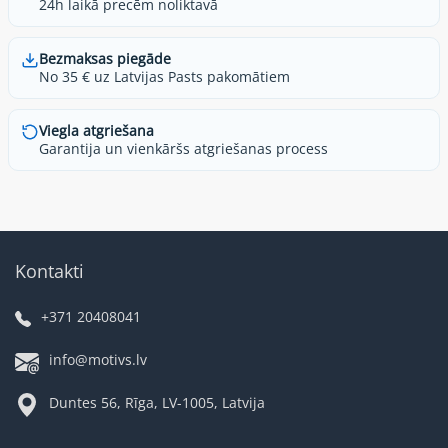
24h laikā precēm noliktavā
Bezmaksas piegāde
No 35 € uz Latvijas Pasts pakomātiem
Viegla atgriešana
Garantija un vienkāršs atgriešanas process
Kontakti
+371 20408041
info@motivs.lv
Duntes 56, Rīga, LV-1005, Latvija