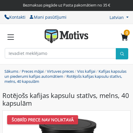
Bezmaksas piegāde uz Pasta pakomātiem no 35 €
Kontakti
Mani pasūtījumi
Latvian
0
Sākums
/
Preces mājai
/
Virtuves preces
/
Viss kafijai
/
Kafijas kapsulas
un piederumi kafijas automātiem
/
Rotējošs kafijas kapsulu statīvs,
melns, 40 kapsulām
Rotējošs kafijas kapsulu statīvs, melns, 40
kapsulām
ŠOBRĪD PRECE NAV NOLIKTAVĀ