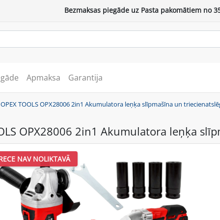
Bezmaksas piegāde uz Pasta pakomātiem no 35
egāde
Apmaksa
Garantija
/
OPEX TOOLS OPX28006 2in1 Akumulatora leņķa slīpmašīna un triecienatslēg
LS OPX28006 2in1 Akumulatora leņķa slīpma
RECE NAV NOLIKTAVĀ