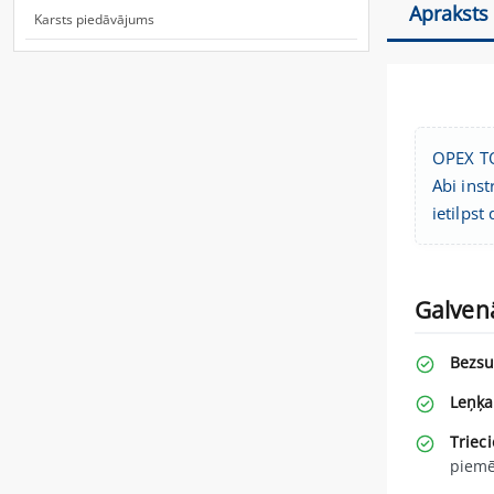
Apraksts
Karsts piedāvājums
OPEX TO
Abi ins
ietilpst
Galven
Bezsu
Leņķa
Triec
piemē