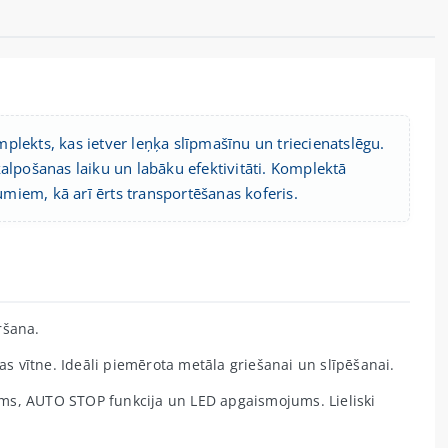
kts, kas ietver leņķa slīpmašīnu un triecienatslēgu.
alpošanas laiku un labāku efektivitāti. Komplektā
kumiem, kā arī ērts transportēšanas koferis.
ršana.
 vītne. Ideāli piemērota metāla griešanai un slīpēšanai.
ms, AUTO STOP funkcija un LED apgaismojums. Lieliski