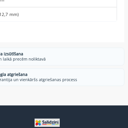
(12,7 mm)
ra izsūtīšana
h laikā precēm noliktavā
egla atgriešana
rantija un vienkāršs atgriešanas process