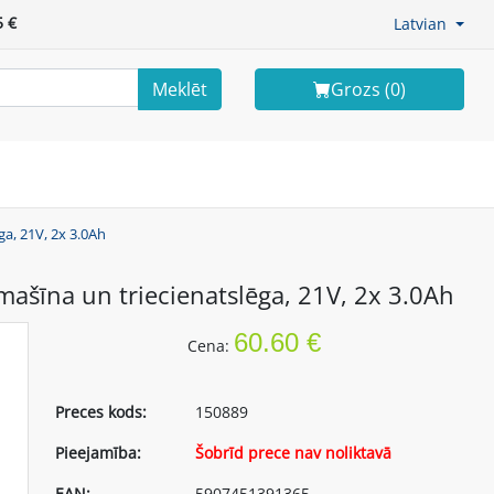
 €
Latvian
Meklēt
Grozs (
0
)
a, 21V, 2x 3.0Ah
šīna un triecienatslēga, 21V, 2x 3.0Ah
60.60 €
Cena:
Preces kods:
150889
Pieejamība:
Šobrīd prece nav noliktavā
EAN:
5907451391365