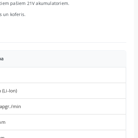
 tiem pašiem 21V akumulatoriem.
s un koferis.
ba
 (Li-Ion)
apgr./min
mm
Nm