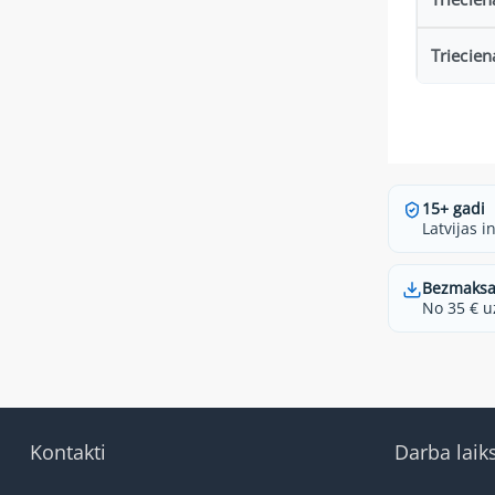
Triecien
15+ gadi
Latvijas i
Bezmaksa
No 35 € u
Kontakti
Darba laik