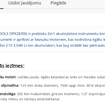
Uzdot jautājumu
Piegāde
OLS OPX28006 ir praktisks 2in1 akumulatora instrumentu komple
trumenti ir aprīkoti ar bezsuku motoriem, kas nodrošina ilgāku k
 divi 21V 3.0Ah Li-Ion akumulatori, kas ļauj strādāt bez pārtrau
ās iezīmes:
ku motori:
Lielāka jauda, ilgāks kalpošanas laiks un mazāka uzka
 slīpmašīna:
125 mm diska diametrs, 7500 apgr./min, M14 vārpstas
ienatslēga:
350 Nm maksimālais griezes moments, 1/2" stiprināju
rota riteņu un skrūvju atskrūvēšanai.