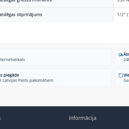
atslēgas stiprinājums
1/2" 
Āt
nternetveikals
24
s piegāde
Vi
z Latvijas Pasts pakomātiem
Ga
s
Informācija