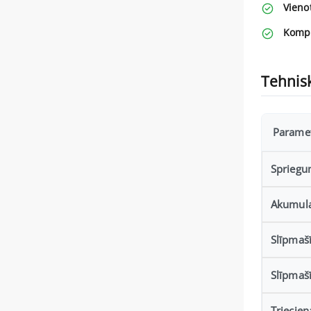
Vieno
Kompl
Tehnisk
Parame
Spriegu
Akumulat
Slīpmašī
Slīpmaš
Triecie