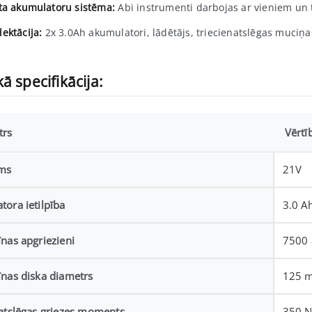
ta akumulatoru sistēma:
Abi instrumenti darbojas ar vieniem un
ektācija:
2x 3.0Ah akumulatori, lādētājs, triecienatslēgas muciņa
ā specifikācija:
trs
Vērtī
ms
21V
ora ietilpība
3.0 Ah
nas apgriezieni
7500 
īnas diska diametrs
125 
natslēgas griezes moments
350 