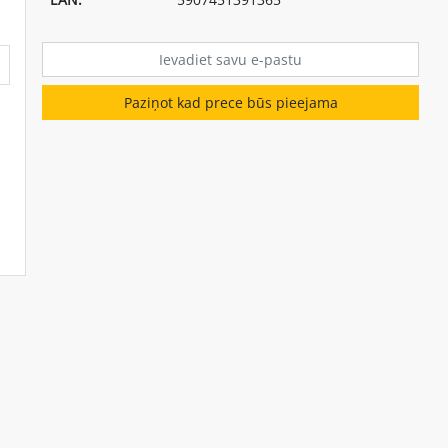
Paziņot kad prece būs pieejama