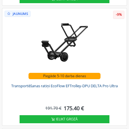
JAUNUMS
-9%
Piegāde 5-10 darba dienas
Transportēšanas ratiņi EcoFlow EFTrolley-DPU DELTA Pro Ultra
175.40 €
191.70 €
IELIKT GROZĀ