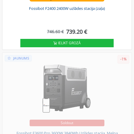
Fossibot F2400 2400W uzlādes stacija (zaļa)
739.20 €
746.60 €
IELIKT GROZĀ
JAUNUMS
-1%
Soldout
Fossibot F3600 Pro 3600W 3840Wh Uzlādes stacija, Melna