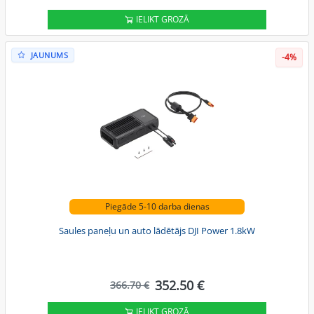
IELIKT GROZĀ
JAUNUMS
-4%
Piegāde 5-10 darba dienas
Saules paneļu un auto lādētājs DJI Power 1.8kW
352.50 €
366.70 €
IELIKT GROZĀ