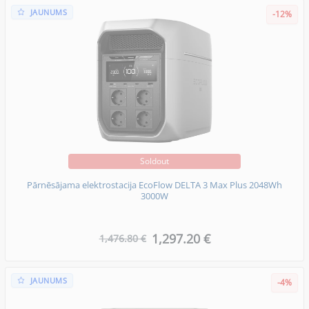
JAUNUMS
-12%
Soldout
Pārnēsājama elektrostacija EcoFlow DELTA 3 Max Plus 2048Wh
3000W
1,297.20 €
1,476.80 €
JAUNUMS
-4%