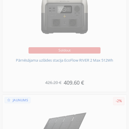
Soldout
Pārnēsājama uzlādes stacija EcoFlow RIVER 2 Max 512Wh
409.60 €
426.20 €
JAUNUMS
-2%