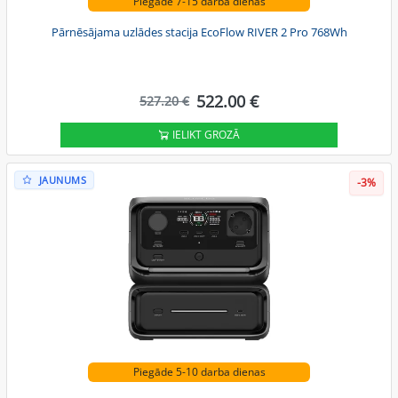
Piegāde 7-15 darba dienas
Pārnēsājama uzlādes stacija EcoFlow RIVER 2 Pro 768Wh
522.00 €
527.20 €
IELIKT GROZĀ
JAUNUMS
-3%
Piegāde 5-10 darba dienas