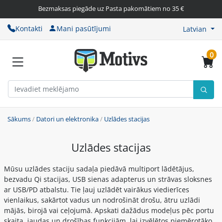
Bezmaksas piegāde uz Pasta pakomātiem no 35 €
Kontakti
Mani pasūtījumi
Latvian
0
Sākums
/
Datori un elektronika
/
Uzlādes stacijas
Uzlādes stacijas
Mūsu uzlādes staciju sadaļa piedāvā multiport lādētājus,
bezvadu Qi stacijas, USB sienas adapterus un strāvas sloksnes
ar USB/PD atbalstu. Tie ļauj uzlādēt vairākus viedierīces
vienlaikus, sakārtot vadus un nodrošināt drošu, ātru uzlādi
mājās, birojā vai ceļojumā. Apskati dažādus modeļus pēc portu
skaita, jaudas un drošības funkcijām, lai izvēlētos piemērotāko