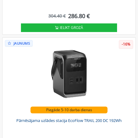
286.80 €
304.40 €
IELIKT GROZĀ
JAUNUMS
-16%
Piegāde 5-10 darba dienas
Pārnēsājama uzlādes stacija EcoFlow TRAIL 200 DC 192Wh