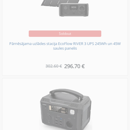
Soldout
Pārnēsājama uzlādes stacija EcoFlow RIVER 3 UPS 245Wh un 45W
saules panelis
296.70 €
302.60 €