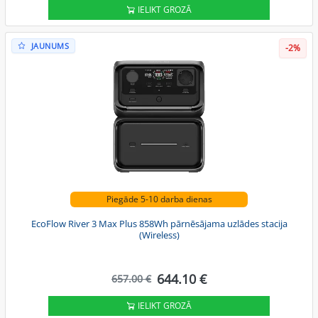
IELIKT GROZĀ
JAUNUMS
-2%
Piegāde 5-10 darba dienas
EcoFlow River 3 Max Plus 858Wh pārnēsājama uzlādes stacija
(Wireless)
644.10 €
657.00 €
IELIKT GROZĀ