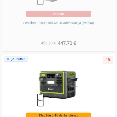
Soldout
Fossibot F1800 1800W Uzlādes stacija (Pelēka)
447.70 €
452.20 €
JAUNUMS
-1%
Piegāde 5-10 darba dienas