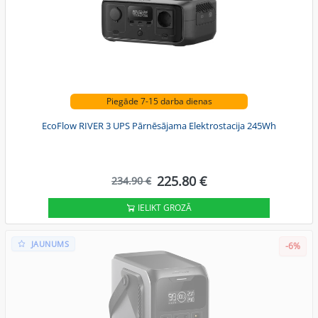
Piegāde 7-15 darba dienas
EcoFlow RIVER 3 UPS Pārnēsājama Elektrostacija 245Wh
225.80 €
234.90 €
IELIKT GROZĀ
JAUNUMS
-6%