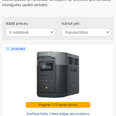
risinājumu savām ierīcēm.
Rādīt preces:
Kārtot pēc:
JAUNUMS
Piegāde 7-15 darba dienas
EcoFlow Delta 2 Max ārējais akumulators