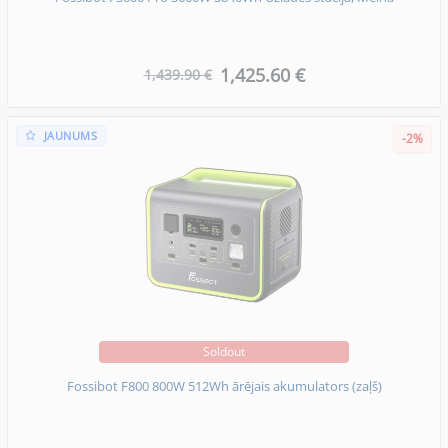
1,425.60 €
1,439.90 €
JAUNUMS
-2%
Soldout
Fossibot F800 800W 512Wh ārējais akumulators (zaļš)