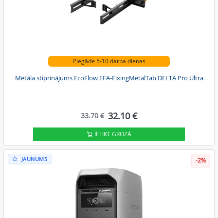
Piegāde 5-10 darba dienas
Metāla stiprinājums EcoFlow EFA-FixingMetalTab DELTA Pro Ultra
32.10 €
33.70 €
IELIKT GROZĀ
JAUNUMS
-2%