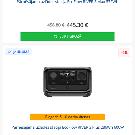
Pārnēsājama uzlādes stacija EcoFlow RIVER 3 Max 572Wh
445.30 €
458.80 €
IELIKT GROZĀ
JAUNUMS
-6%
Piegāde 5-10 darba dienas
Pārnēsājama uzlādes stacija EcoFlow RIVER 3 Plus 286Wh 600W