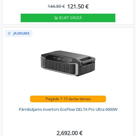
121.50 €
144.80 €
IELIKT GROZĀ
JAUNUMS
Piegāde 7-15 darba dienas
Pārnēsājams invertors EcoFlow DELTA Pro Ultra 6900W
2,692.00 €