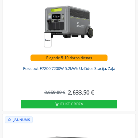
Piegāde 5-10 darba dienas
Fossibot F7200 7200W 5.2kWh Uzlādes Stacija, Zaļa
2,633.50 €
2,659.80 €
IELIKT GROZĀ
JAUNUMS