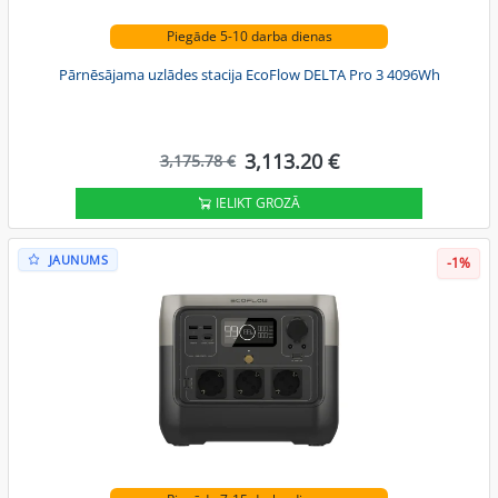
Piegāde 5-10 darba dienas
Pārnēsājama uzlādes stacija EcoFlow DELTA Pro 3 4096Wh
3,113.20 €
3,175.78 €
IELIKT GROZĀ
JAUNUMS
-1%