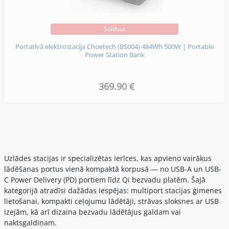
Soldout
Portatīvā elektrostacija Choetech (BS004) 484Wh 500W | Portable
Power Station Bank
369.90 €
Uzlādes stacijas ir specializētas ierīces, kas apvieno vairākus
lādēšanas portus vienā kompaktā korpusā — no USB-A un USB-
C Power Delivery (PD) portiem līdz Qi bezvadu platēm. Šajā
kategorijā atradīsi dažādas iespējas: multiport stacijas ģimenes
lietošanai, kompakti ceļojumu lādētāji, strāvas sloksnes ar USB
izejām, kā arī dizaina bezvadu lādētājus galdam vai
naktsgaldiņam.