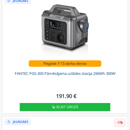
JAUNUMS
Piegāde 7-15 darba dienas
FANTEC PGS-300 Pārnēsājama uzlādes stacija 296Wh 300W
191.90 €
IELIKT GROZĀ
JAUNUMS
-1%