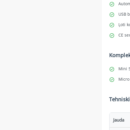
Autom
USB b
Ļoti 
CE ser
Komplek
Mini 
Micro
Tehniski
Jauda