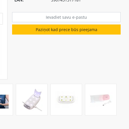
Paziņot kad prece būs pieejama