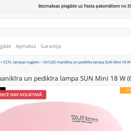
Bezmaksas piegāde uz Pasta pakomātiem no 35
egāde
Apmaksa
Garantija
D / CCFL lampas nagiem
/
UV/LED manikīra un pedikīra lampa SUN Mini 18 W 
anikīra un pedikīra lampa SUN Mini 18 W (6
S
-32
RECE NAV NOLIKTAVĀ