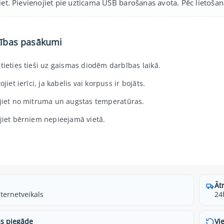
jiet. Pievienojiet pie uzticama USB barošanas avota. Pēc lietoša
zības pasākumi
tieties tieši uz gaismas diodēm darbības laikā.
ojiet ierīci, ja kabelis vai korpuss ir bojāts.
jiet no mitruma un augstas temperatūras.
jiet bērniem nepieejamā vietā.
Āt
nternetveikals
24
s piegāde
Vi