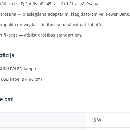
ātiska izslēgšanās pēc 45 s — ērti ātrai žāvēšanai.
arošana — pieslēgšana adapterim, klēpjdatoram vai Power Bank
kompakta un viegla — ietilpst somiņā vai pat kabatā.
tifikācija — atbilst drošības standartiem.
tācija
SUN UV/LED lampa
 USB kabelis (~60 cm)
e dati
18 W