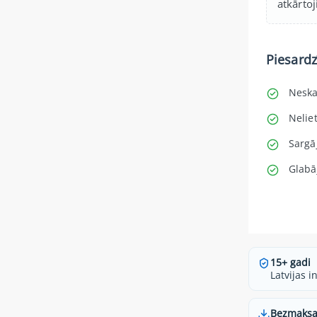
atkārto
Piesard
Neska
Neliet
Sargā
Glabā
15+ gadi
Latvijas i
Bezmaksa