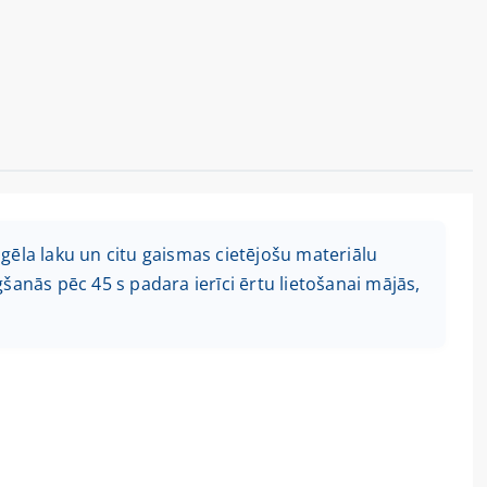
la laku un citu gaismas cietējošu materiālu
šanās pēc 45 s padara ierīci ērtu lietošanai mājās,