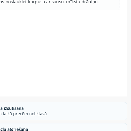
nas noslaukiet korpusu ar sausu, mīkstu drāniņu.
ra izsūtīšana
h laikā precēm noliktavā
egla atgriešana