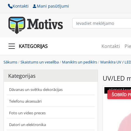
Kontakti
Mani pasūtījumi
KATEGORIJAS
Kontakti
Pi
Sākums
/
Skaistums un veselība
/
Manikīrs un pedikīrs
/
Manikīra UV / LE
Kategorijas
UV/LED m
Dāvanas un svētku dekorācijas
PĀRDOTĀKAI
ŠOBRĪD P
Telefonu aksesuāri
Foto un video preces
Datori un elektronika