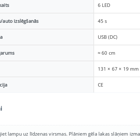
aits
6 LED
/auto izslēgšanās
45 s
a
USB (DC)
garums
≈ 60 cm
131 × 67 × 19 mm
cija
CE
i
jiet lampu uz līdzenas virsmas. Plāniem gēla lakas slāņiem izma