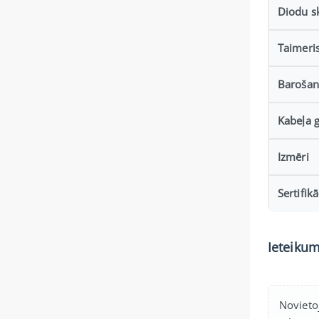
Diodu sk
Taimeris
Barošan
Kabeļa 
Izmēri
Sertifikā
Ieteikum
Novieto