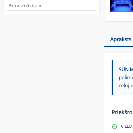
Karsts piedāvājums
Apraksts
SUN M
polime
ceļoju
Priekšro
6 LED