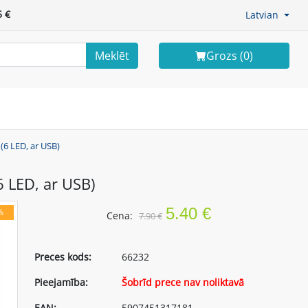
 €
Latvian
Meklēt
Grozs (
0
)
(6 LED, ar USB)
 LED, ar USB)
5.40 €
%
Cena:
7.90 €
Preces kods:
66232
Pieejamība:
Šobrīd prece nav noliktavā
EAN:
5907451317181