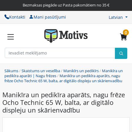
Bezmaksas piegāde uz Pasta pakomātiem no 35 €
Kontakti
Mani pasūtījumi
Latvian
0
Sākums
/
Skaistums un veselība
/
Manikīrs un pedikīrs
/
Manikīra un
pedikīra aparāti | Nagu frēzes
/
Manikīra un pedikīra aparāts, nagu
frēze Ocho Technic 65 W, balta, ar digitālo displeju un skārienvadību
Manikīra un pedikīra aparāts, nagu frēze
Ocho Technic 65 W, balta, ar digitālo
displeju un skārienvadību