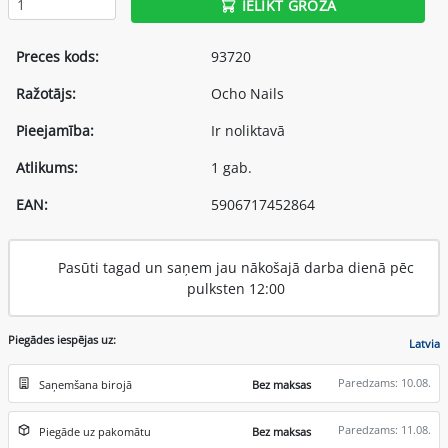
IELIKT GROZĀ
Preces kods:
93720
Ražotājs:
Ocho Nails
Pieejamība:
Ir noliktavā
Atlikums:
1 gab.
EAN:
5906717452864
Pasūti tagad un saņem jau nākošajā darba dienā pēc
pulksten 12:00
Piegādes iespējas uz:
Latvia
Paredzams: 10.08.
Saņemšana birojā
Bez maksas
Paredzams: 11.08.
Piegāde uz pakomātu
Bez maksas