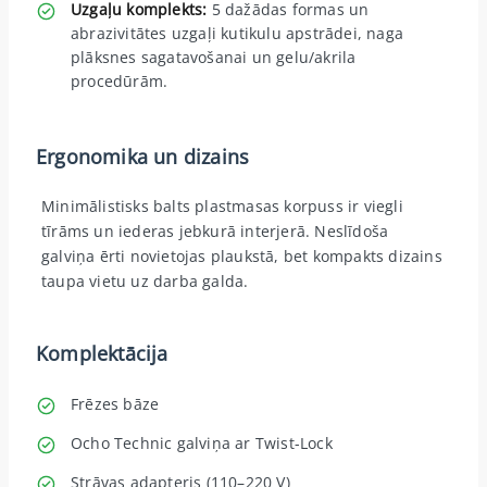
Uzgaļu komplekts:
5 dažādas formas un
abrazivitātes uzgaļi kutikulu apstrādei, naga
plāksnes sagatavošanai un gelu/akrila
procedūrām.
Ergonomika un dizains
Minimālistisks balts plastmasas korpuss ir viegli
tīrāms un iederas jebkurā interjerā. Neslīdoša
galviņa ērti novietojas plaukstā, bet kompakts dizains
taupa vietu uz darba galda.
Komplektācija
Frēzes bāze
Ocho Technic galviņa ar Twist-Lock
Strāvas adapteris (110–220 V)