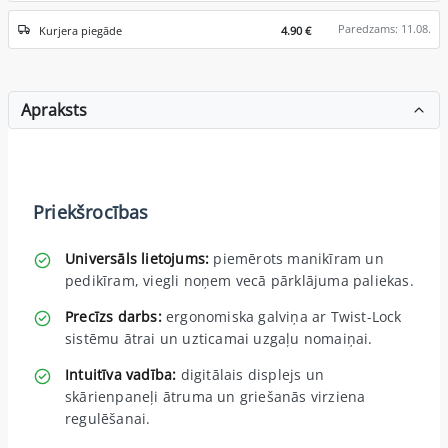
Paredzams: 11.08.
Kurjera piegāde
4.90 €
Apraksts
Priekšrocības
Universāls lietojums:
piemērots manikīram un
pedikīram, viegli noņem vecā pārklājuma paliekas.
Precīzs darbs:
ergonomiska galviņa ar Twist-Lock
sistēmu ātrai un uzticamai uzgaļu nomaiņai.
Intuitīva vadība:
digitālais displejs un
skārienpaneļi ātruma un griešanās virziena
regulēšanai.