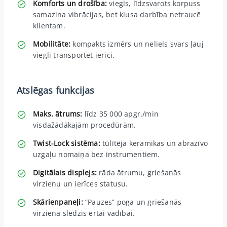
Komforts un drošība:
viegls, līdzsvarots korpuss
samazina vibrācijas, bet klusa darbība netraucē
klientam.
Mobilitāte:
kompakts izmērs un neliels svars ļauj
viegli transportēt ierīci.
Atslēgas funkcijas
Maks. ātrums:
līdz 35 000 apgr./min
visdažādākajām procedūrām.
Twist-Lock sistēma:
tūlītēja keramikas un abrazīvo
uzgaļu nomaiņa bez instrumentiem.
Digitālais displejs:
rāda ātrumu, griešanās
virzienu un ierīces statusu.
Skārienpaneļi:
“Pauzes” poga un griešanās
virziena slēdzis ērtai vadībai.