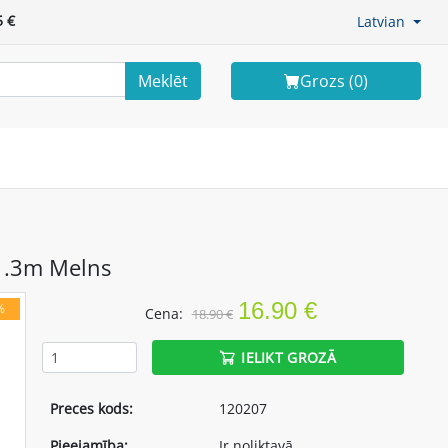
 €
Latvian
Meklēt
Grozs (
0
)
 1.3m Melns
16.90 €
%
Cena:
18.90 €
IELIKT GROZĀ
Preces kods:
120207
Pieejamība:
Ir noliktavā