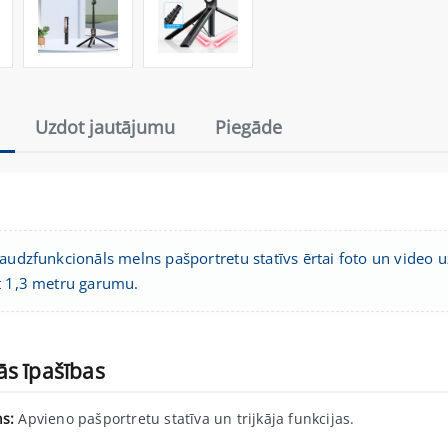
Uzdot jautājumu
Piegāde
audzfunkcionāls melns pašportretu statīvs ērtai foto un video uz
t 1,3 metru garumu.
ās īpašības
ns:
Apvieno pašportretu statīva un trijkāja funkcijas.