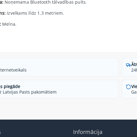
a:
Noņemama Bluetooth tālvadības pults.
ms:
Izvelkams līdz 1,3 metriem.
:
Melna.
Āt
nternetveikals
24
s piegāde
Vi
z Latvijas Pasts pakomātiem
Ga
s
Informācija