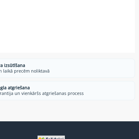
ra izsūtīšana
h laikā precēm noliktavā
egla atgriešana
rantija un vienkāršs atgriešanas process