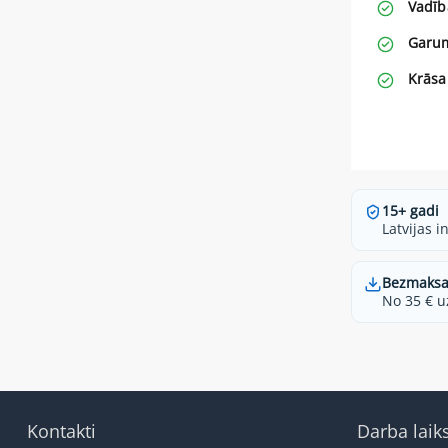
Vadīb
Garu
Krāsa
15+ gadi
Latvijas i
Bezmaksa
No 35 € u
Kontakti
Darba laik