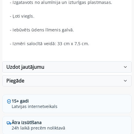
- Izgatavots no alumīnija un izturīgas plastmasas.
- Ļoti viegls.
- Iebūvēts ūdens līmenis galvā.
- Izmēri salocītā veidā: 33 cm x 7,5 cm.
Uzdot jautājumu
Piegāde
15+ gadi
Latvijas internetveikals
Ātra izsūtīšana
24h laikā precēm noliktavā