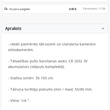
Paredzams: 11.08.
Kurjera piegāde
4.90 €
Apraksts
- Ideāli piemērots tālruņiem un standarta kamerām,
videokamerām.
- Tālvadības pults barošanas avots: CR 2032 3V
akumulators (iekļauts komplektā).
- Statīva izmēri: 35-105 cm.
- Tālruņa turētāja platums (min / max): 55/85 mm.
- Vītne: 1/4 ".