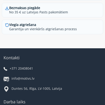
Bezmaksas piegāde
No 35 € uz Latvijas Pasts pakomātiem
Viegla atgriešana
Garantija un vienkāršs atgriešanas process
Kontakti
+371 20408041
info@motivs.lv
Duntes 56, Rīga, LV-1005, Latvija
Darba laiks