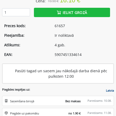
16.10 €
Cena:
19.90 €
IELIKT GROZĀ
Preces kods:
61657
Pieejamība:
Ir noliktavā
Atlikums:
4 gab.
EAN:
5907451334614
Pasūti tagad un saņem jau nākošajā darba dienā pēc
pulksten 12:00
Piegādes iespējas uz:
Latvia
Paredzams: 10.08.
Saņemšana birojā
Bez maksas
Paredzams: 11.08.
Piegāde uz pakomātu
no 1.90 €