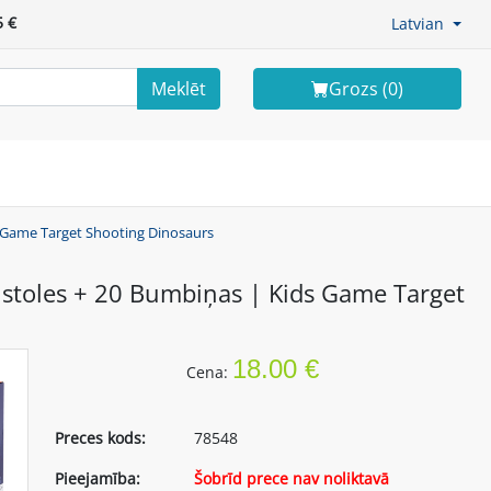
 €
Latvian
Meklēt
Grozs (
0
)
s Game Target Shooting Dinosaurs
istoles + 20 Bumbiņas | Kids Game Target
18.00 €
Cena:
Preces kods:
78548
Pieejamība:
Šobrīd prece nav noliktavā