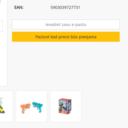
EAN:
5903039727731
Paziņot kad prece būs pieejama