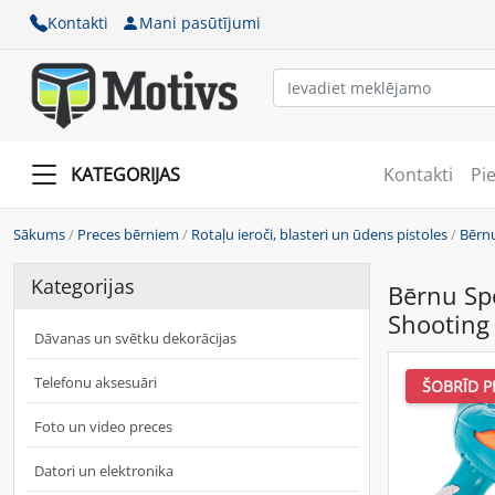
Kontakti
Mani pasūtījumi
KATEGORIJAS
Kontakti
Pi
Sākums
/
Preces bērniem
/
Rotaļu ieroči, blasteri un ūdens pistoles
/
Bērnu
Kategorijas
Bērnu Spē
Shooting
Dāvanas un svētku dekorācijas
Telefonu aksesuāri
ŠOBRĪD P
Foto un video preces
Datori un elektronika