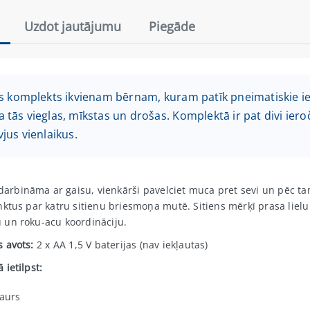
Uzdot jautājumu
Piegāde
ks komplekts ikvienam bērnam, kuram patīk pneimatiskie ie
 tās vieglas, mīkstas un drošas. Komplektā ir pat divi iero
vjus vienlaikus.
r darbināma ar gaisu, vienkārši pavelciet muca pret sevi un pēc ta
nktus par katru sitienu briesmoņa mutē. Sitiens mērķī prasa lielu
un roku-acu koordināciju.
 avots:
2 x AA 1,5 V baterijas (nav iekļautas)
 ietilpst:
aurs