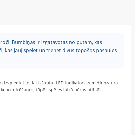
roči. Bumbiņas ir izgatavotas no putām, kas
či, kas ļauj spēlēt un trenēt divus topošos pasaules
m izspiediet to, lai izšautu. LED indikators zem dinozaura
 koncentrēšanos, tāpēc spēles laikā bērns attīstīs