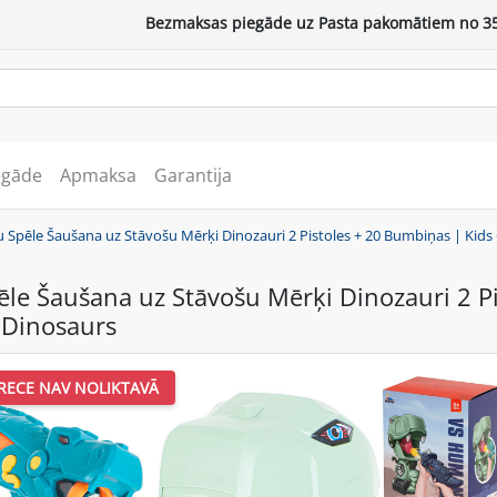
Bezmaksas piegāde uz Pasta pakomātiem no 35
egāde
Apmaksa
Garantija
 Spēle Šaušana uz Stāvošu Mērķi Dinozauri 2 Pistoles + 20 Bumbiņas | Kid
le Šaušana uz Stāvošu Mērķi Dinozauri 2 P
 Dinosaurs
RECE NAV NOLIKTAVĀ