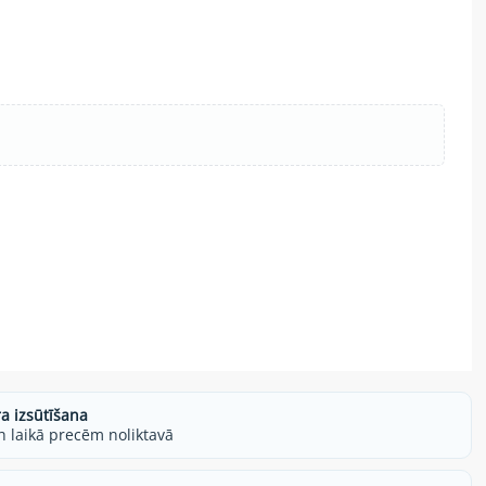
ra izsūtīšana
h laikā precēm noliktavā