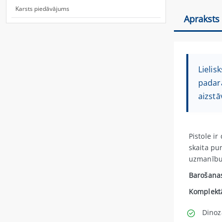
Karsts piedāvājums
Apraksts
Lielis
padara
aizstā
Pistole i
skaita pu
uzmanību 
Barošanas
Komplektā
Dinoz