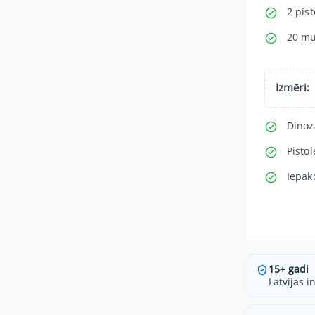
2 pist
20 mu
Izmēri:
Dinoz
Pisto
Iepak
15+ gadi
Latvijas i