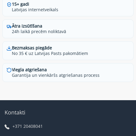
15+ gadi
Latvijas internetveikals
Ātra izsūtīšana
24h laikā precēm noliktavā
Bezmaksas piegāde
No 35 € uz Latvijas Pasts pakomātiem
Viegla atgriešana
Garantija un vienkāršs atgriešanas process
Kontakti
+371 20408041