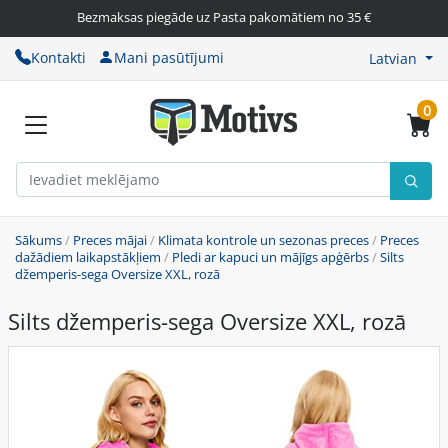
Bezmaksas piegāde uz Pasta pakomātiem no 35 €
Kontakti
Mani pasūtījumi
Latvian
0
Sākums
/
Preces mājai
/
Klimata kontrole un sezonas preces
/
Preces
dažādiem laikapstākļiem
/
Pledi ar kapuci un mājīgs apģērbs
/
Silts
džemperis-sega Oversize XXL, rozā
Silts džemperis-sega Oversize XXL, rozā