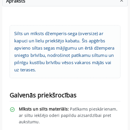
Apraksts
Silts un mīksts džemperis-sega (oversize) ar
kapuci un lielu priekšējo kabatu. Šis apģērbs
apvieno siltas segas mājīgumu un ērtā džempera
sniegto brīvību, nodrošinot patīkamu siltumu un
pilnīgu kustību brīvību vēsos vakaros mājās vai
uz terases.
Galvenās priekšrocības
Mīksts un silts materiāls:
Patīkams pieskārienam,
ar siltu iekšējo oderi papildu aizsardzībai pret
aukstumu.