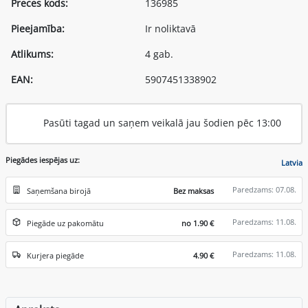
Preces kods:
136985
Pieejamība:
Ir noliktavā
Atlikums:
4 gab.
EAN:
5907451338902
Pasūti tagad un saņem veikalā jau šodien pēc 13:00
Piegādes iespējas uz:
Latvia
Paredzams: 07.08.
Saņemšana birojā
Bez maksas
Paredzams: 11.08.
Piegāde uz pakomātu
no 1.90 €
Paredzams: 11.08.
Kurjera piegāde
4.90 €