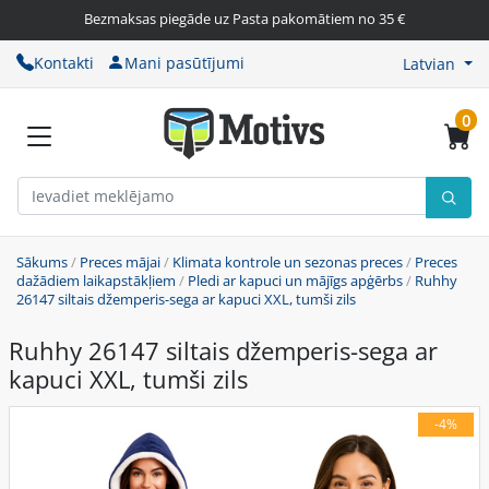
Bezmaksas piegāde uz Pasta pakomātiem no 35 €
Kontakti
Mani pasūtījumi
Latvian
0
Sākums
/
Preces mājai
/
Klimata kontrole un sezonas preces
/
Preces
dažādiem laikapstākļiem
/
Pledi ar kapuci un mājīgs apģērbs
/
Ruhhy
26147 siltais džemperis-sega ar kapuci XXL, tumši zils
Ruhhy 26147 siltais džemperis-sega ar
kapuci XXL, tumši zils
-4%