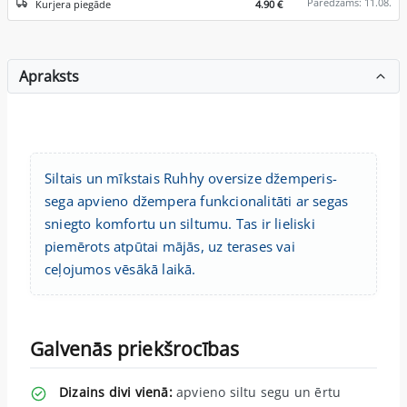
Paredzams: 11.08.
Kurjera piegāde
4.90 €
Apraksts
Siltais un mīkstais Ruhhy oversize džemperis-
sega apvieno džempera funkcionalitāti ar segas
sniegto komfortu un siltumu. Tas ir lieliski
piemērots atpūtai mājās, uz terases vai
ceļojumos vēsākā laikā.
Galvenās priekšrocības
Dizains divi vienā:
apvieno siltu segu un ērtu