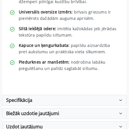
džemperi pilnīgai kustību brīvībai.
Universāls oversize izmērs:
brīvais griezums ir
piemērots dažādām auguma aprisēm.
Siltā iekšējā odere:
imitēta kažokādas jeb jērādas
tekstūra papildu siltumam.
Kapuce un ķengurkabata:
papildu aizsardzība
pret aukstumu un praktiska vieta sīkumiem.
Piedurknes ar manšetēm:
nodrošina labāku
piegulēšanu un palīdz saglabāt siltumu.
Specifikācija
Biežāk uzdotie jautājumi
Uzdot jautājumu