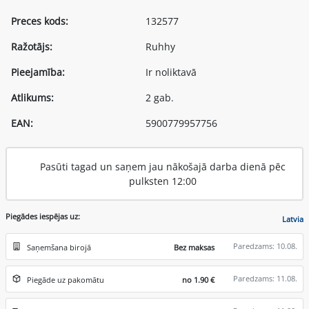
Preces kods:
132577
Ražotājs:
Ruhhy
Pieejamība:
Ir noliktavā
Atlikums:
2 gab.
EAN:
5900779957756
Pasūti tagad un saņem jau nākošajā darba dienā pēc
pulksten 12:00
Piegādes iespējas uz:
Latvia
Paredzams: 10.08.
Saņemšana birojā
Bez maksas
Paredzams: 11.08.
Piegāde uz pakomātu
no 1.90 €