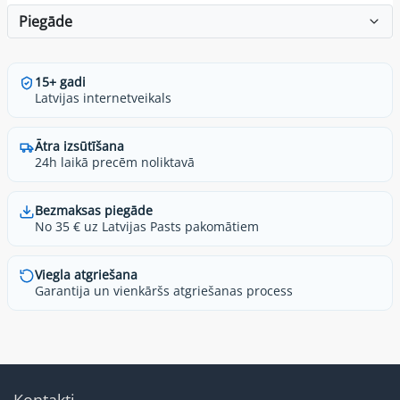
Piegāde
15+ gadi
Latvijas internetveikals
Ātra izsūtīšana
24h laikā precēm noliktavā
Bezmaksas piegāde
No 35 € uz Latvijas Pasts pakomātiem
Viegla atgriešana
Garantija un vienkāršs atgriešanas process
Kontakti