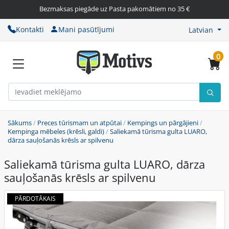
Bezmaksas piegāde uz Pasta pakomātiem no 35 €
Kontakti
Mani pasūtījumi
Latvian
0
Sākums
/
Preces tūrismam un atpūtai
/
Kempings un pārgājieni
/
Kempinga mēbeles (krēsli, galdi)
/
Saliekamā tūrisma gulta LUARO,
dārza sauļošanās krēsls ar spilvenu
Saliekamā tūrisma gulta LUARO, dārza
sauļošanās krēsls ar spilvenu
PĀRDOTĀKAIS