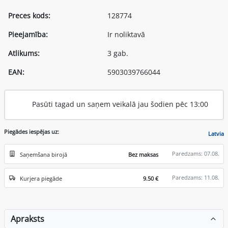
Preces kods:
128774
Pieejamība:
Ir noliktavā
Atlikums:
3 gab.
EAN:
5903039766044
Pasūti tagad un saņem veikalā jau šodien pēc 13:00
Piegādes iespējas uz:
Latvia
Paredzams: 07.08.
Saņemšana birojā
Bez maksas
Paredzams: 11.08.
Kurjera piegāde
9.50 €
Apraksts