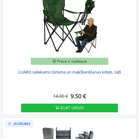
Prece ir noliktavā
LUARO saliekams tūrisma un makšķerēšanas krēsls, zaļš
9.50 €
14.00 €
IELIKT GROZĀ
JAUNUMS