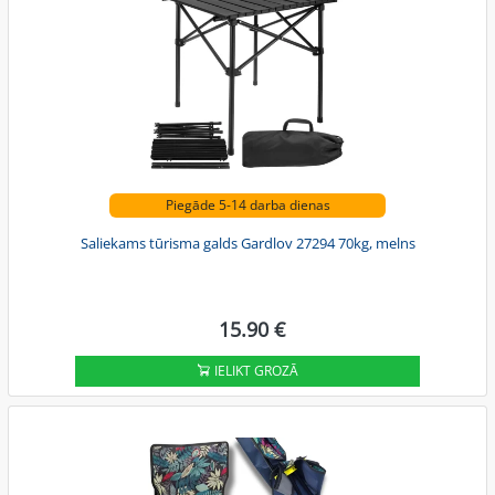
Piegāde 5-14 darba dienas
Saliekams tūrisma galds Gardlov 27294 70kg, melns
15.90 €
IELIKT GROZĀ