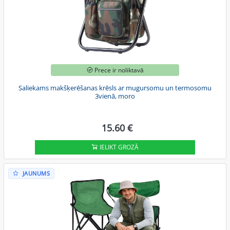
Prece ir noliktavā
Saliekams makšķerēšanas krēsls ar mugursomu un termosomu
3vienā, moro
15.60 €
IELIKT GROZĀ
JAUNUMS