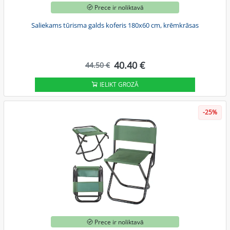
Prece ir noliktavā
Saliekams tūrisma galds koferis 180x60 cm, krēmkrāsas
40.40 €
44.50 €
IELIKT GROZĀ
-25%
Prece ir noliktavā