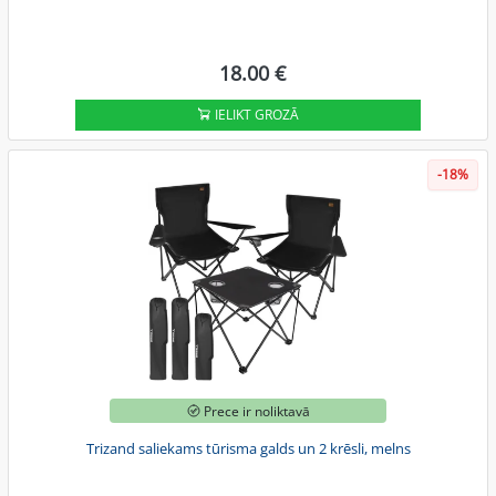
18.00 €
IELIKT GROZĀ
-18%
Prece ir noliktavā
Trizand saliekams tūrisma galds un 2 krēsli, melns