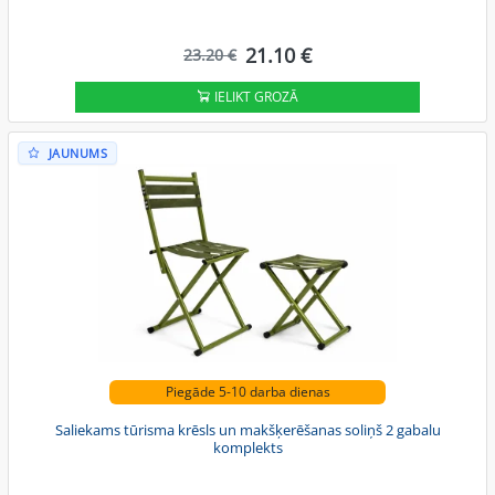
21.10 €
23.20 €
IELIKT GROZĀ
JAUNUMS
Piegāde 5-10 darba dienas
Saliekams tūrisma krēsls un makšķerēšanas soliņš 2 gabalu
komplekts