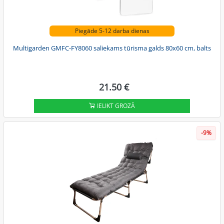
Piegāde 5-12 darba dienas
Multigarden GMFC-FY8060 saliekams tūrisma galds 80x60 cm, balts
21.50 €
IELIKT GROZĀ
-9%