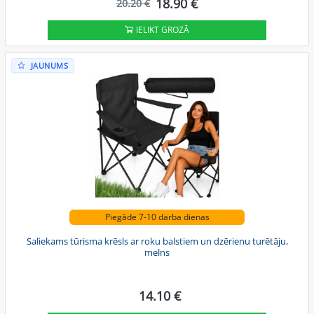
18.90 €
20.20 €
IELIKT GROZĀ
JAUNUMS
Piegāde 7-10 darba dienas
Saliekams tūrisma krēsls ar roku balstiem un dzērienu turētāju,
melns
14.10 €