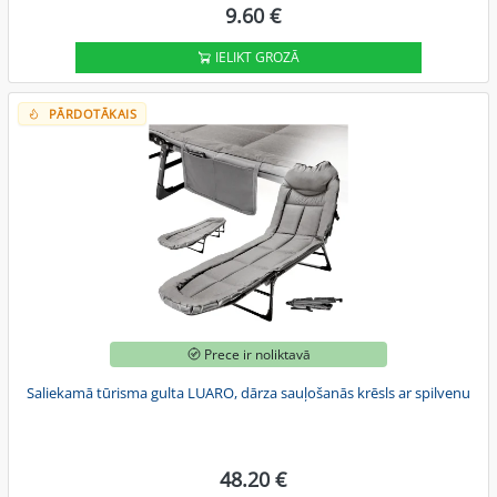
9.60 €
IELIKT GROZĀ
PĀRDOTĀKAIS
Prece ir noliktavā
Saliekamā tūrisma gulta LUARO, dārza sauļošanās krēsls ar spilvenu
48.20 €