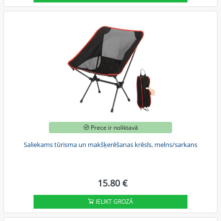
Prece ir noliktavā
Saliekams tūrisma un makšķerēšanas krēsls, melns/sarkans
15.80 €
IELIKT GROZĀ