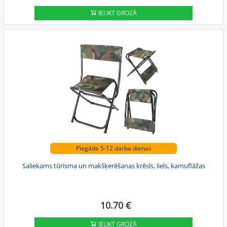
IELIKT GROZĀ
Piegāde 5-12 darba dienas
Saliekams tūrisma un makšķerēšanas krēsls, liels, kamuflāžas
10.70 €
IELIKT GROZĀ