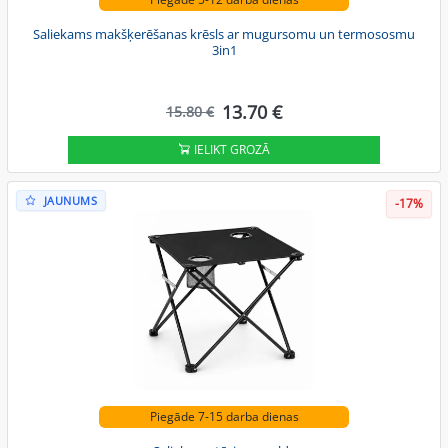
Saliekams makšķerēšanas krēsls ar mugursomu un termososmu
3in1
13.70 €
15.80 €
IELIKT GROZĀ
JAUNUMS
-17%
Piegāde 7-15 darba dienas