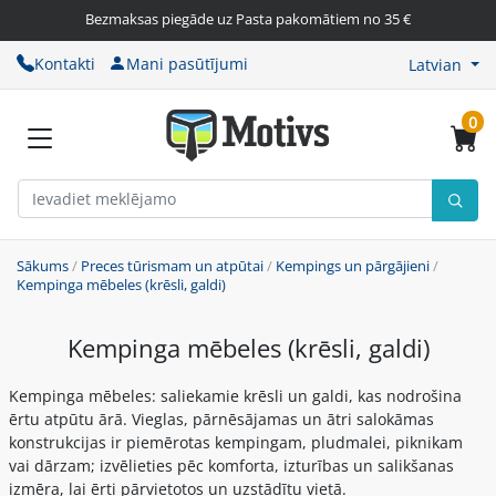
Bezmaksas piegāde uz Pasta pakomātiem no 35 €
Kontakti
Mani pasūtījumi
Latvian
0
Sākums
/
Preces tūrismam un atpūtai
/
Kempings un pārgājieni
/
Kempinga mēbeles (krēsli, galdi)
Kempinga mēbeles (krēsli, galdi)
Kempinga mēbeles: saliekamie krēsli un galdi, kas nodrošina
ērtu atpūtu ārā. Vieglas, pārnēsājamas un ātri salokāmas
konstrukcijas ir piemērotas kempingam, pludmalei, piknikam
vai dārzam; izvēlieties pēc komforta, izturības un salikšanas
izmēra, lai ērti pārvietotos un uzstādītu vietā.