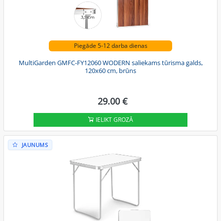
Piegāde 5-12 darba dienas
MultiGarden GMFC-FY12060 WODERN saliekams tūrisma galds,
120x60 cm, brūns
29.00 €
IELIKT GROZĀ
JAUNUMS