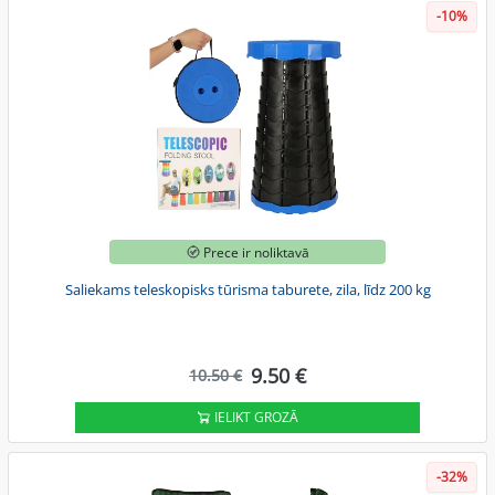
-10%
Prece ir noliktavā
Saliekams teleskopisks tūrisma taburete, zila, līdz 200 kg
9.50 €
10.50 €
IELIKT GROZĀ
-32%