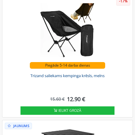
-17%
Piegāde 5-14 darba dienas
Trizand saliekams kempinga krēsls, melns
12.90 €
15.60 €
IELIKT GROZĀ
JAUNUMS