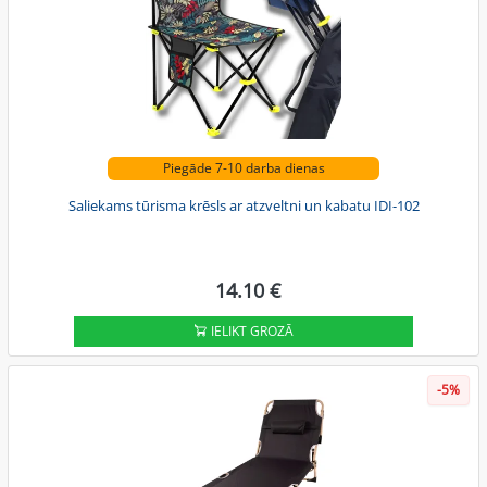
Piegāde 7-10 darba dienas
Saliekams tūrisma krēsls ar atzveltni un kabatu IDI-102
14.10 €
IELIKT GROZĀ
-5%