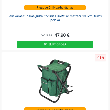
Piegāde 5-10 darba dienas
Saliekama tūrisma gulta / zvilnis LUARO ar matraci, 193 cm, tumši
pelēka
47.90 €
52.80 €
IELIKT GROZĀ
-13%
Piegāde 5-12 darba dienas