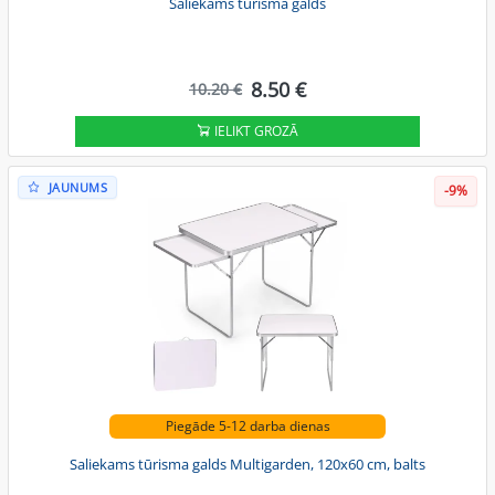
Saliekams tūrisma galds
8.50 €
10.20 €
IELIKT GROZĀ
JAUNUMS
-9%
Piegāde 5-12 darba dienas
Saliekams tūrisma galds Multigarden, 120x60 cm, balts