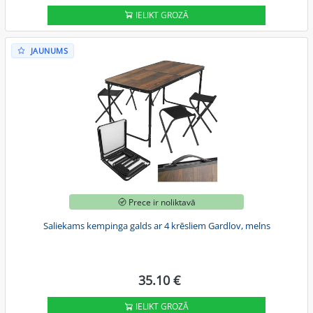
IELIKT GROZĀ
JAUNUMS
Prece ir noliktavā
Saliekams kempinga galds ar 4 krēsliem Gardlov, melns
35.10 €
IELIKT GROZĀ