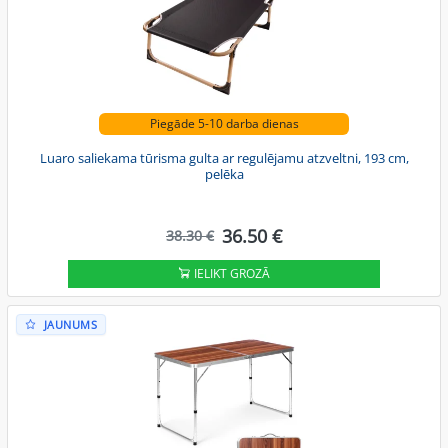
Piegāde 5-10 darba dienas
Luaro saliekama tūrisma gulta ar regulējamu atzveltni, 193 cm,
pelēka
36.50 €
38.30 €
IELIKT GROZĀ
JAUNUMS