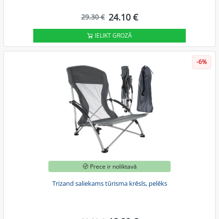
24.10 €
29.30 €
IELIKT GROZĀ
-6%
Prece ir noliktavā
Trizand saliekams tūrisma krēsls, pelēks