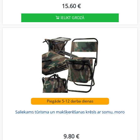
15.60 €
IELIKT GROZĀ
Piegāde 5-12 darba dienas
Saliekams tūrisma un makšķerēšanas krēsls ar somu, moro
9.80 €