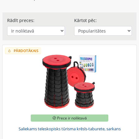
Rādīt preces:
Kārtot pēc:
PĀRDOTĀKAIS
Prece ir noliktavā
Saliekams teleskopisks tūrisma krēsls-taburete, sarkans