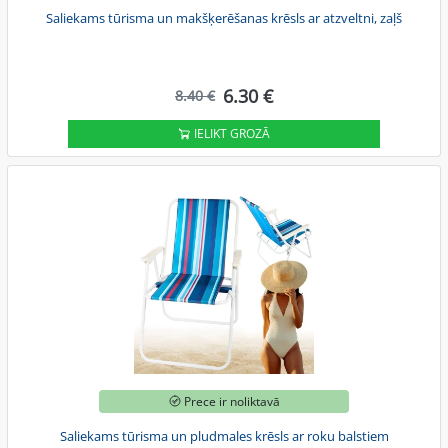
Saliekams tūrisma un makšķerēšanas krēsls ar atzveltni, zaļš
6.30 €
8.40 €
IELIKT GROZĀ
Prece ir noliktavā
Saliekams tūrisma un pludmales krēsls ar roku balstiem