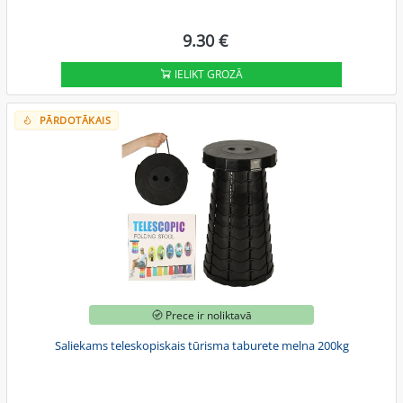
9.30 €
IELIKT GROZĀ
PĀRDOTĀKAIS
Prece ir noliktavā
Saliekams teleskopiskais tūrisma taburete melna 200kg