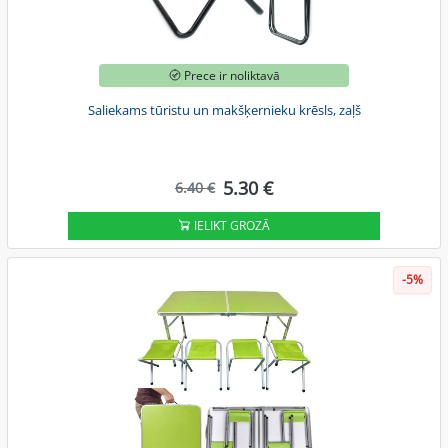
Prece ir noliktavā
Saliekams tūristu un makšķernieku krēsls, zaļš
5.30 €
6.40 €
IELIKT GROZĀ
-5%