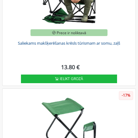
Prece ir noliktavā
Saliekams makšķerēšanas krēsls tūrismam ar somu, zaļš
13.80 €
IELIKT GROZĀ
-17%