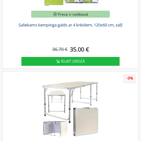
Prece ir noliktavā
Saliekams kempinga galds ar 4 krēsliem, 120x60 cm, zaļš
35.00 €
36.70 €
IELIKT GROZĀ
-9%