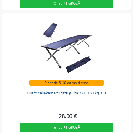
IELIKT GROZĀ
Piegāde 5-10 darba dienas
Luaro saliekamā tūristu gulta XXL, 150 kg, zila
28.00 €
IELIKT GROZĀ