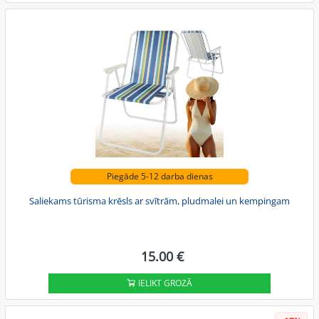
Piegāde 5-12 darba dienas
Saliekams tūrisma krēsls ar svītrām, pludmalei un kempingam
15.00 €
IELIKT GROZĀ