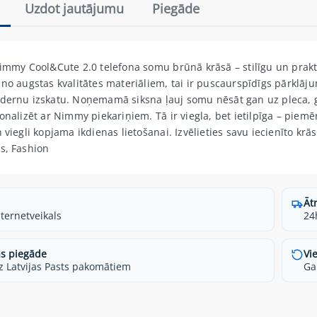
Uzdot jautājumu
Piegāde
Nimmy Cool&Cute 2.0 telefona somu brūnā krāsā – stilīgu un prakt
 no augstas kvalitātes materiāliem, tai ir puscaurspīdīgs pārklāju
dernu izskatu. Noņemamā siksna ļauj somu nēsāt gan uz pleca, g
sonalizēt ar Nimmy piekariņiem. Tā ir viegla, bet ietilpīga – pie
n viegli kopjama ikdienas lietošanai. Izvēlieties savu iecienīto kr
s, Fashion
Āt
nternetveikals
24
s piegāde
Vi
z Latvijas Pasts pakomātiem
Ga