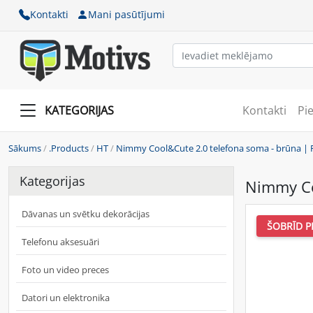
Kontakti
Mani pasūtījumi
KATEGORIJAS
Kontakti
Pi
Sākums
/
.Products
/
HT
/
Nimmy Cool&Cute 2.0 telefona soma - brūna |
Kategorijas
Nimmy Co
Dāvanas un svētku dekorācijas
ŠOBRĪD P
Telefonu aksesuāri
Foto un video preces
Datori un elektronika