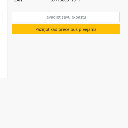
Paziņot kad prece būs pieejama