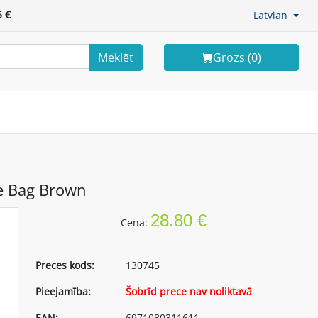
 €
Latvian
Meklēt
Grozs (
0
)
e Bag Brown
28.80 €
Cena:
Preces kods:
130745
Pieejamība:
Šobrīd prece nav noliktavā
EAN:
6971080311611