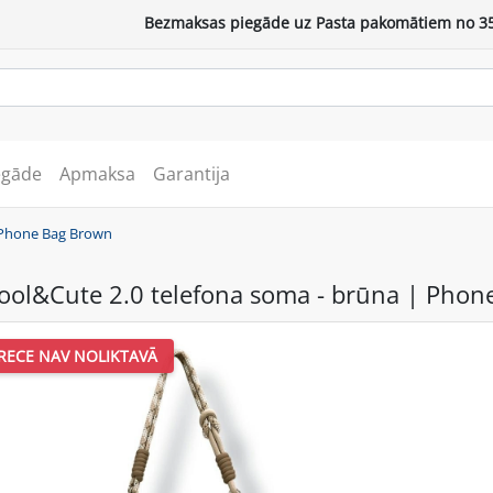
Bezmaksas piegāde uz Pasta pakomātiem no 35
egāde
Apmaksa
Garantija
 Phone Bag Brown
ol&Cute 2.0 telefona soma - brūna | Phon
RECE NAV NOLIKTAVĀ