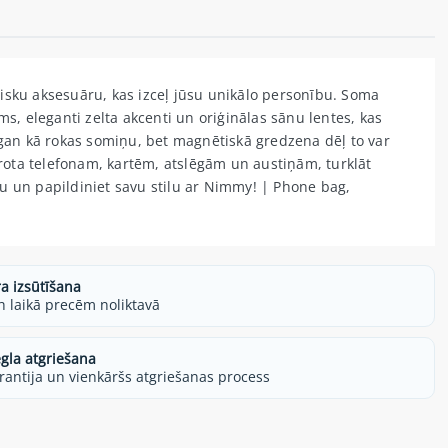
isku aksesuāru, kas izceļ jūsu unikālo personību. Soma
ms, eleganti zelta akcenti un oriģinālas sānu lentes, kas
an kā rokas somiņu, bet magnētiskā gredzena dēļ to var
mērota telefonam, kartēm, atslēgām un austiņām, turklāt
āsu un papildiniet savu stilu ar Nimmy! | Phone bag,
ra izsūtīšana
h laikā precēm noliktavā
egla atgriešana
rantija un vienkāršs atgriešanas process