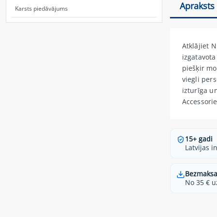
Apraksts
Karsts piedāvājums
Atklājiet 
izgatavota
piešķir mo
viegli per
izturīga u
Accessorie
15+ gadi
Latvijas i
Bezmaksa
No 35 € u