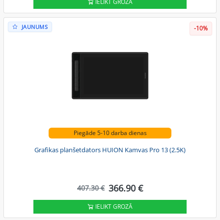
IELIKT GROZĀ
JAUNUMS
-10%
Piegāde 5-10 darba dienas
Grafikas planšetdators HUION Kamvas Pro 13 (2.5K)
366.90 €
407.30 €
IELIKT GROZĀ