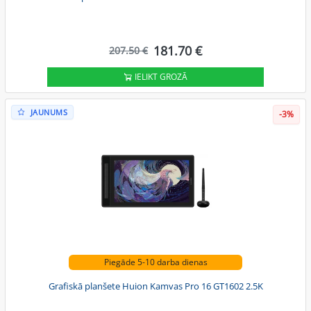
181.70 €
207.50 €
IELIKT GROZĀ
JAUNUMS
-3%
Piegāde 5-10 darba dienas
Grafiskā planšete Huion Kamvas Pro 16 GT1602 2.5K