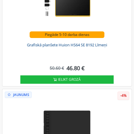
Piegāde 5-10 darba dienas
Grafiskā planšete Huion HS64 SE 8192 Līmeņi
46.80 €
50.60 €
IELIKT GROZĀ
JAUNUMS
-4%