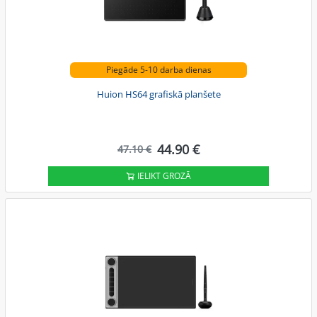
Piegāde 5-10 darba dienas
Huion HS64 grafiskā planšete
44.90 €
47.10 €
IELIKT GROZĀ