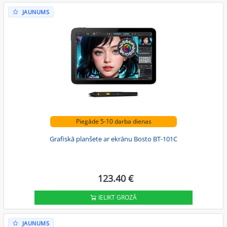
JAUNUMS
Piegāde 5-10 darba dienas
Grafiskā planšete ar ekrānu Bosto BT-101C
123.40 €
IELIKT GROZĀ
JAUNUMS