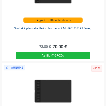
Piegāde 5-10 darba dienas
Grafiskā planšete Huion Inspiroy 2 M H951P 8192 līmeņi
70.00 €
72.80 €
IELIKT GROZĀ
JAUNUMS
-21%