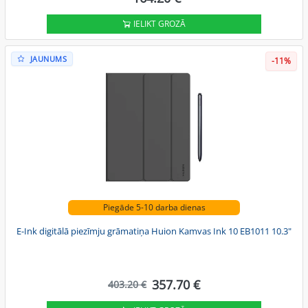
IELIKT GROZĀ
JAUNUMS
-11%
Piegāde 5-10 darba dienas
E-Ink digitālā piezīmju grāmatiņa Huion Kamvas Ink 10 EB1011 10.3"
357.70 €
403.20 €