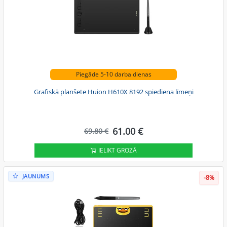
Piegāde 5-10 darba dienas
Grafiskā planšete Huion H610X 8192 spiediena līmeņi
61.00 €
69.80 €
IELIKT GROZĀ
JAUNUMS
-8%