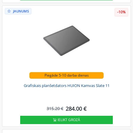
JAUNUMS
-10%
Piegāde 5-10 darba dienas
Grafiskais planšetdators HUION Kamvas Slate 11
284.00 €
315.20 €
IELIKT GROZĀ