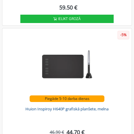
59.50 €
IELIKT GROZĀ
-5%
Piegāde 5-10 darba dienas
Huion Inspiroy H640P grafiskā planšete, melna
44.70 €
46.90 €