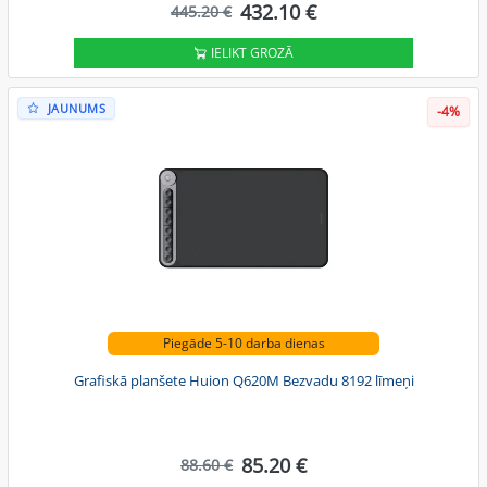
432.10 €
445.20 €
IELIKT GROZĀ
JAUNUMS
-4%
Piegāde 5-10 darba dienas
Grafiskā planšete Huion Q620M Bezvadu 8192 līmeņi
85.20 €
88.60 €