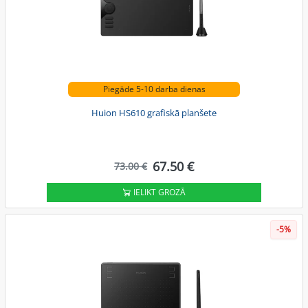
Piegāde 5-10 darba dienas
Huion HS610 grafiskā planšete
67.50 €
73.00 €
IELIKT GROZĀ
-5%