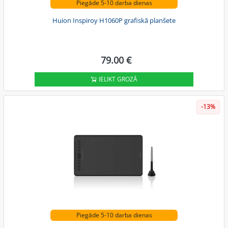
Piegāde 5-10 darba dienas
Huion Inspiroy H1060P grafiskā planšete
79.00 €
IELIKT GROZĀ
-13%
Piegāde 5-10 darba dienas