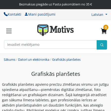
Bezmaksas piegāde uz Pasta pakomātiem no 35 €
Kontakti
Mani pasūtījumi
Latvian
0
Sākums
/
Datori un elektronika
/
Grafiskās planšetes
Grafiskās planšetes
Grafiskās planšetes apvieno precīzu zīmēšanas virsmu un jutīgu
spiediena atpazīšanu—piemērotas digitālai zīmēšanai, foto
rediģēšanai un grafiskajam dizainam. Šajā kategorijā atradīsiet
gan sākuma līmeņa tabletes, gan profesionālas ierīces ar
aktīvām planšetspalvām un daudzām funkcijām, kas atvieglo
radošo darbu. Pārlūkojiet modeļus pēc izmēra, jutības līmeņa