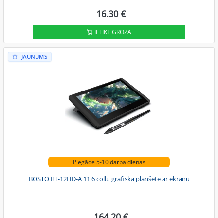
16.30 €
IELIKT GROZĀ
JAUNUMS
Piegāde 5-10 darba dienas
BOSTO BT-12HD-A 11.6 collu grafiskā planšete ar ekrānu
164.20 €