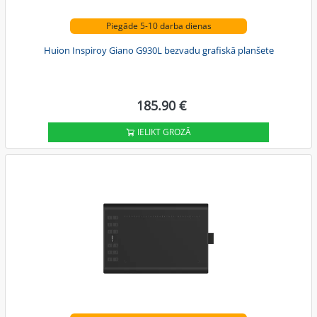
Piegāde 5-10 darba dienas
Huion Inspiroy Giano G930L bezvadu grafiskā planšete
185.90 €
IELIKT GROZĀ