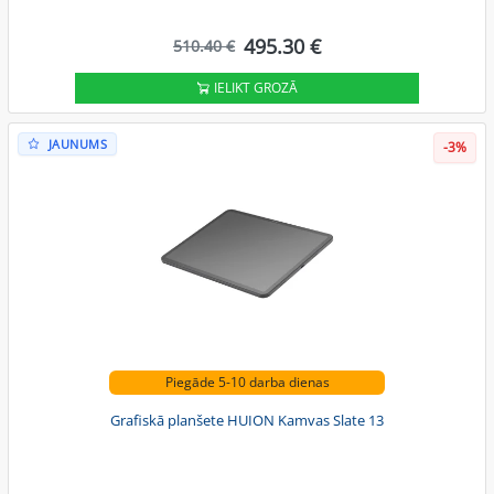
495.30 €
510.40 €
IELIKT GROZĀ
JAUNUMS
-3%
Piegāde 5-10 darba dienas
Grafiskā planšete HUION Kamvas Slate 13