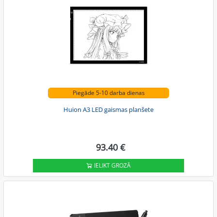
Piegāde 5-10 darba dienas
Huion A3 LED gaismas planšete
93.40 €
IELIKT GROZĀ