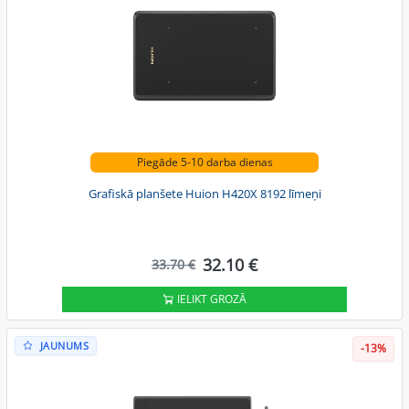
Piegāde 5-10 darba dienas
Grafiskā planšete Huion H420X 8192 līmeņi
32.10 €
33.70 €
IELIKT GROZĀ
JAUNUMS
-13%