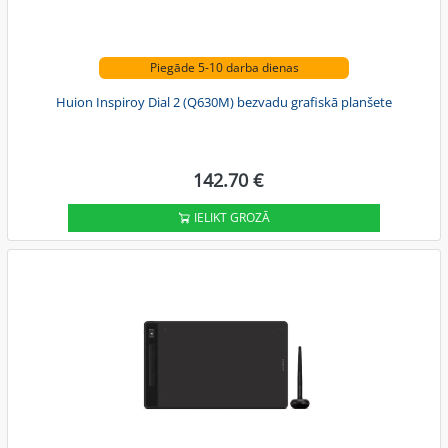
Piegāde 5-10 darba dienas
Huion Inspiroy Dial 2 (Q630M) bezvadu grafiskā planšete
142.70 €
IELIKT GROZĀ