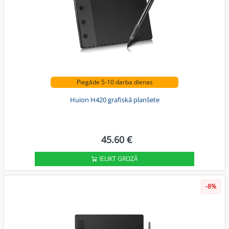
Piegāde 5-10 darba dienas
Huion H420 grafiskā planšete
45.60 €
IELIKT GROZĀ
-8%