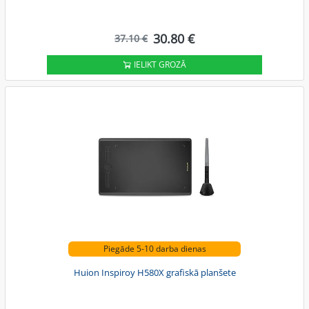
30.80 €
37.10 €
IELIKT GROZĀ
Piegāde 5-10 darba dienas
Huion Inspiroy H580X grafiskā planšete