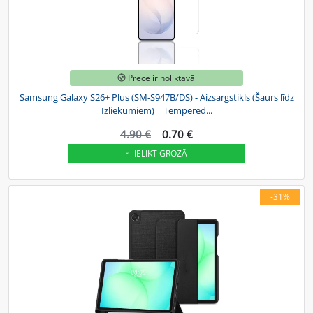
Prece ir noliktavā
Samsung Galaxy S26+ Plus (SM-S947B/DS) - Aizsargstikls (Šaurs līdz
Izliekumiem) | Tempered...
4.90 €
0.70 €
IELIKT GROZĀ
-31%