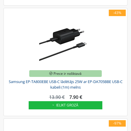
-43%
Prece ir noliktavā
Samsung EP-TA800EBE USB-C lādētājs 25W ar EP-DA705BBE USB-C
kabeli (1m) melns
13.90 €
7.90 €
IELIKT GROZĀ
-97%