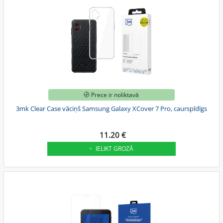
Prece ir noliktavā
3mk Clear Case vāciņš Samsung Galaxy XCover 7 Pro, caurspīdīgs
11.20 €
IELIKT GROZĀ