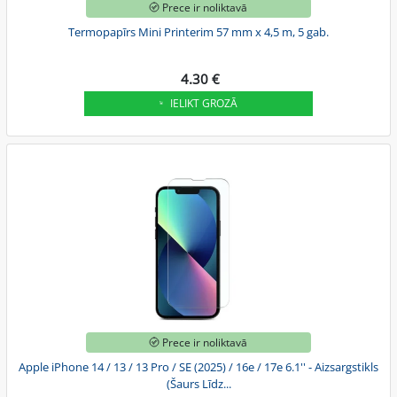
Prece ir noliktavā
Termopapīrs Mini Printerim 57 mm x 4,5 m, 5 gab.
4.30 €
IELIKT GROZĀ
Prece ir noliktavā
Apple iPhone 14 / 13 / 13 Pro / SE (2025) / 16e / 17e 6.1'' - Aizsargstikls
(Šaurs Līdz...