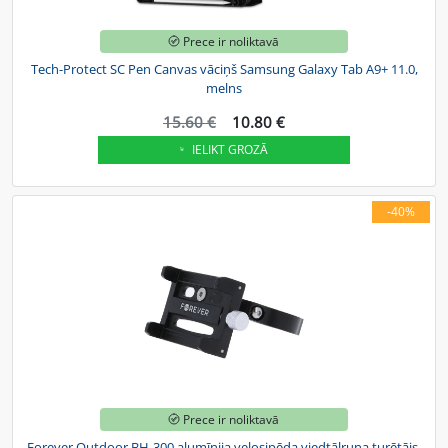
Prece ir noliktavā
Tech-Protect SC Pen Canvas vāciņš Samsung Galaxy Tab A9+ 11.0,
melns
15.60 €
10.80 €
IELIKT GROZĀ
-40%
Prece ir noliktavā
Forever Outdoor BH-300 alumīnija velosipēda viedtālruņa turētājs,