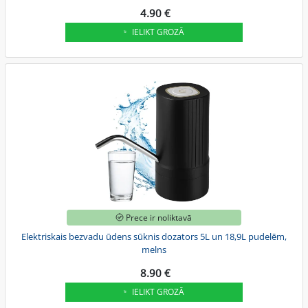
4.90 €
IELIKT GROZĀ
Prece ir noliktavā
Elektriskais bezvadu ūdens sūknis dozators 5L un 18,9L pudelēm,
melns
8.90 €
IELIKT GROZĀ