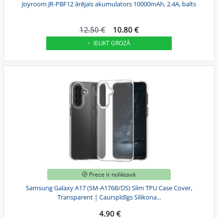
Joyroom JR-PBF12 ārējais akumulators 10000mAh, 2.4A, balts
12.50 €
10.80 €
IELIKT GROZĀ
Prece ir noliktavā
Samsung Galaxy A17 (SM-A176B/DS) Slim TPU Case Cover,
Transparent | Caurspīdīgs Silikona...
4.90 €