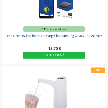
Prece ir noliktavā
3mk FlexibleGlass hibrīda aizsargstikls Samsung Galaxy Tab Active 5
13.70 €
IELIKT GROZĀ
-18%