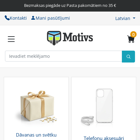
Bezmaksas piegāde uz Pasta pakomātiem no 35 €
Kontakti
Mani pasūtījumi
Latvian
0
Dāvanas un svētku
Telefonu aksesuāri