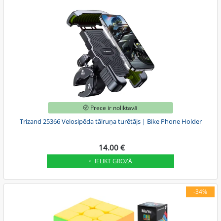
Prece ir noliktavā
Trizand 25366 Velosipēda tālruņa turētājs | Bike Phone Holder
14.00 €
IELIKT GROZĀ
-34%