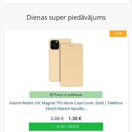
Dienas super piedāvājums
-35%
Prece ir noliktavā
Xiaomi Redmi 10C Magnet TPU Book Case Cover, Gold | Telefona
Vāciņš Maciņš Apvalks...
2.00 €
1.30 €
IELIKT GROZĀ