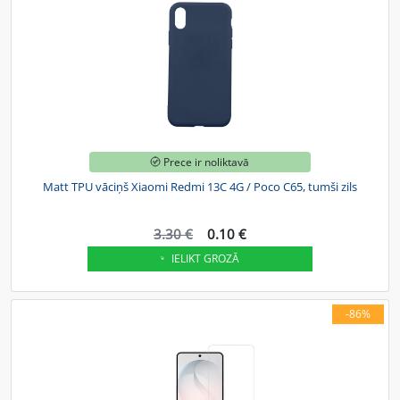
Prece ir noliktavā
Matt TPU vāciņš Xiaomi Redmi 13C 4G / Poco C65, tumši zils
3.30 €
0.10 €
IELIKT GROZĀ
-86%