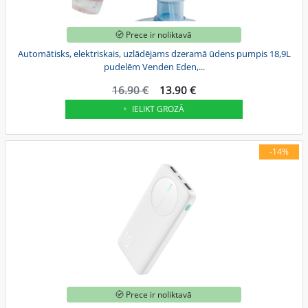
Prece ir noliktavā
Automātisks, elektriskais, uzlādējams dzeramā ūdens pumpis 18,9L
pudelēm Venden Eden,...
16.90 €
13.90 €
IELIKT GROZĀ
-14%
Prece ir noliktavā