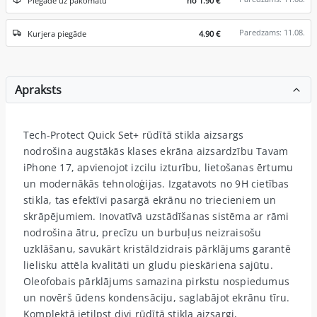
Piegāde uz pakomātu
no 1.90 €
Paredzams: 11.08.
Kurjera piegāde
4.90 €
Apraksts
Tech-Protect Quick Set+ rūdītā stikla aizsargs
nodrošina augstākās klases ekrāna aizsardzību Tavam
iPhone 17, apvienojot izcilu izturību, lietošanas ērtumu
un modernākās tehnoloģijas. Izgatavots no 9H cietības
stikla, tas efektīvi pasargā ekrānu no triecieniem un
skrāpējumiem. Inovatīvā uzstādīšanas sistēma ar rāmi
nodrošina ātru, precīzu un burbuļus neizraisošu
uzklāšanu, savukārt kristāldzidrais pārklājums garantē
lielisku attēla kvalitāti un gludu pieskāriena sajūtu.
Oleofobais pārklājums samazina pirkstu nospiedumus
un novērš ūdens kondensāciju, saglabājot ekrānu tīru.
Komplektā ietilpst divi rūdītā stikla aizsargi,