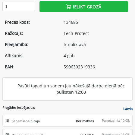
IELIKT GROZĀ
Preces kods:
134685
Ražotājs:
Tech-Protect
Pieejamība:
Ir noliktavā
Atlikums:
4 gab.
EAN:
5906302319336
Pasūti tagad un saņem jau nākošajā darba dienā pēc
pulksten 12:00
Piegādes iespējas uz:
Latvia
Paredzams: 10.08.
Saņemšana birojā
Bez maksas
Paredzams: 11.08.