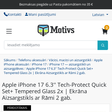
Bezmaksas piegāde uz Pasta pakomātiem no 35 €
Kontakti
Mani pasūtījumi
Latvian
0
Sākums
/
Telefonu aksesuāri
/
Vāciņi, maciņi un aizsargstikli
/
Apple
iPhone aksesuāri
/
iPhone 17
/
iPhone 17 — aizsargstikli un
aizsargplēves
/
Apple iPhone 17 6.3'' Tech-Protect Quick Set+
Tempered Glass 2x | Ekrāna Aizsargstikls ar Rāmi 2 gab.
Apple iPhone 17 6.3'' Tech-Protect Quick
Set+ Tempered Glass 2x | Ekrāna
Aizsargstikls ar Rāmi 2 gab.
PĀRDOTĀKAIS