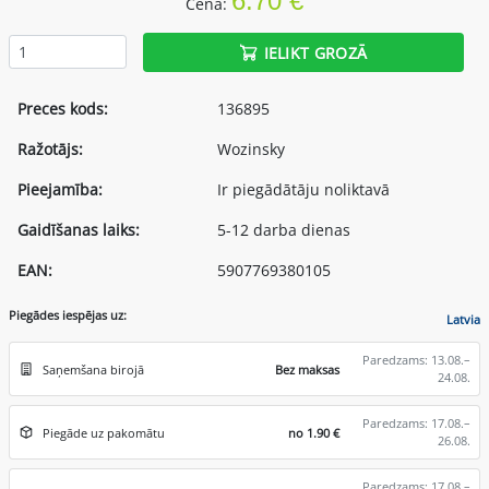
6.70 €
Cena:
IELIKT GROZĀ
Preces kods:
136895
Ražotājs:
Wozinsky
Pieejamība:
Ir piegādātāju noliktavā
Gaidīšanas laiks:
5-12 darba dienas
EAN:
5907769380105
Piegādes iespējas uz:
Latvia
Paredzams: 13.08.–
Saņemšana birojā
Bez maksas
24.08.
Paredzams: 17.08.–
Piegāde uz pakomātu
no 1.90 €
26.08.
Paredzams: 17.08.–