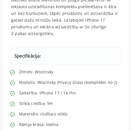
iekļauto uzstādīšanas komplektu pielīmēšana ir ātra
un bez burbuļiem, tāpēc privātums un aizsardzība ir
gatavi dažu minūšu laikā. Uzlabojiet iPhone 17
privātumu un ekrāna aizsardzību ar šo izturīgo
2‑pakas aizsargstiklu.
Specifikācija:
Zīmols: Wozinsky
Modelis: Wozinsky Privacy Glass (komplekts no 2)
Saderība: iPhone 17 / 16 Pro
Stikla cietība: 9H
Materiāls: rūdītais stikls
Rāmja krāsa: melna