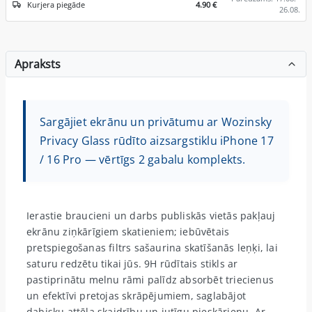
Kurjera piegāde
4.90 €
26.08.
Apraksts
Sargājiet ekrānu un privātumu ar Wozinsky
Privacy Glass rūdīto aizsargstiklu iPhone 17
/ 16 Pro — vērtīgs 2 gabalu komplekts.
Ierastie braucieni un darbs publiskās vietās pakļauj
ekrānu ziņkārīgiem skatieniem; iebūvētais
pretspiegošanas filtrs sašaurina skatīšanās leņķi, lai
saturu redzētu tikai jūs. 9H rūdītais stikls ar
pastiprinātu melnu rāmi palīdz absorbēt triecienus
un efektīvi pretojas skrāpējumiem, saglabājot
dabisku attēla skaidrību un jutīgu pieskārienu. Ar