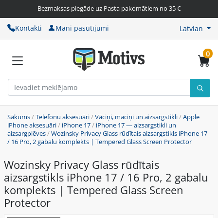
Bezmaksas piegāde uz Pasta pakomātiem no 35 €
Kontakti
Mani pasūtījumi
Latvian
0
Sākums
/
Telefonu aksesuāri
/
Vāciņi, maciņi un aizsargstikli
/
Apple
iPhone aksesuāri
/
iPhone 17
/
iPhone 17 — aizsargstikli un
aizsargplēves
/
Wozinsky Privacy Glass rūdītais aizsargstikls iPhone 17
/ 16 Pro, 2 gabalu komplekts | Tempered Glass Screen Protector
Wozinsky Privacy Glass rūdītais
aizsargstikls iPhone 17 / 16 Pro, 2 gabalu
komplekts | Tempered Glass Screen
Protector