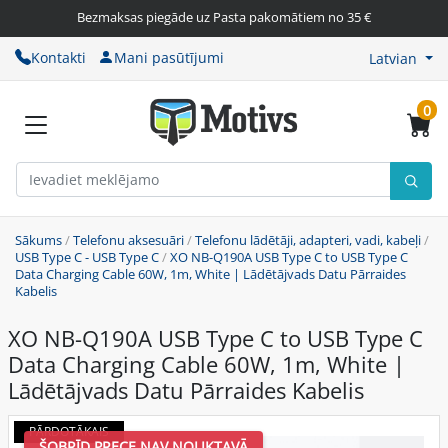
Bezmaksas piegāde uz Pasta pakomātiem no 35 €
Kontakti
Mani pasūtījumi
Latvian
0
Sākums
/
Telefonu aksesuāri
/
Telefonu lādētāji, adapteri, vadi, kabeļi
/
USB Type C - USB Type C
/
XO NB-Q190A USB Type C to USB Type C
Data Charging Cable 60W, 1m, White | Lādētājvads Datu Pārraides
Kabelis
XO NB-Q190A USB Type C to USB Type C
Data Charging Cable 60W, 1m, White |
Lādētājvads Datu Pārraides Kabelis
PĀRDOTĀKAIS
ŠOBRĪD PRECE NAV NOLIKTAVĀ