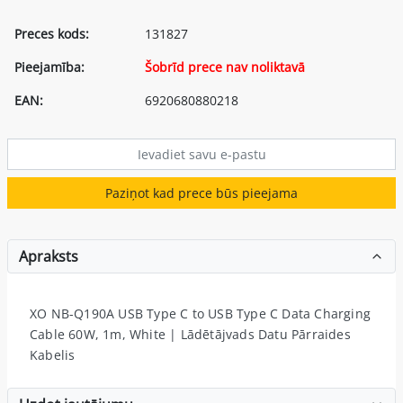
Preces kods:
131827
Pieejamība:
Šobrīd prece nav noliktavā
EAN:
6920680880218
Paziņot kad prece būs pieejama
Apraksts
XO NB-Q190A USB Type C to USB Type C Data Charging
Cable 60W, 1m, White | Lādētājvads Datu Pārraides
Kabelis