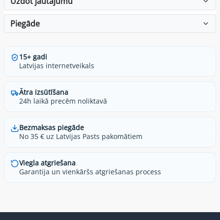
Uzdot jautājumu
Piegāde
15+ gadi
Latvijas internetveikals
Ātra izsūtīšana
24h laikā precēm noliktavā
Bezmaksas piegāde
No 35 € uz Latvijas Pasts pakomātiem
Viegla atgriešana
Garantija un vienkāršs atgriešanas process