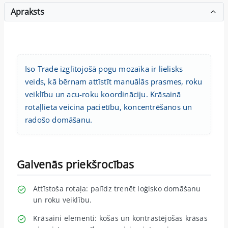
Apraksts
Iso Trade izglītojošā pogu mozaīka ir lielisks
veids, kā bērnam attīstīt manuālās prasmes, roku
veiklību un acu-roku koordināciju. Krāsainā
rotaļlieta veicina pacietību, koncentrēšanos un
radošo domāšanu.
Galvenās priekšrocības
Attīstoša rotaļa: palīdz trenēt loģisko domāšanu
un roku veiklību.
Krāsaini elementi: košas un kontrastējošas krāsas