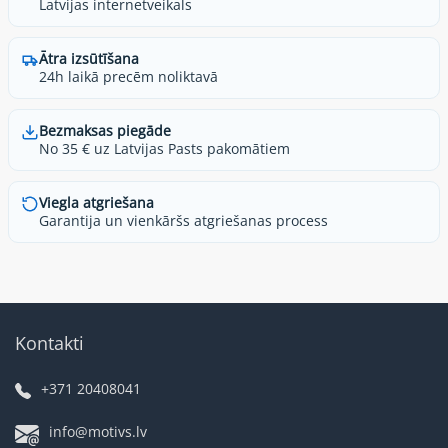
Latvijas internetveikals
Ātra izsūtīšana
24h laikā precēm noliktavā
Bezmaksas piegāde
No 35 € uz Latvijas Pasts pakomātiem
Viegla atgriešana
Garantija un vienkāršs atgriešanas process
Kontakti
+371 20408041
info@motivs.lv