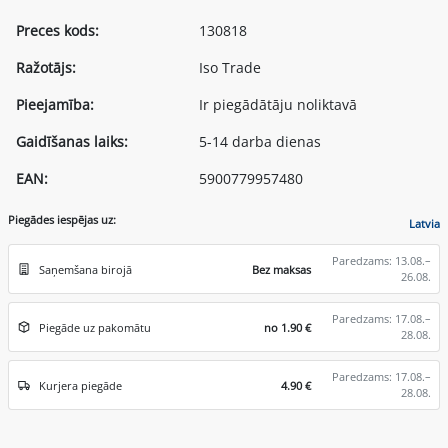
Preces kods:
130818
Ražotājs:
Iso Trade
Pieejamība:
Ir piegādātāju noliktavā
Gaidīšanas laiks:
5-14 darba dienas
EAN:
5900779957480
Piegādes iespējas uz:
Latvia
Paredzams: 13.08.–
Saņemšana birojā
Bez maksas
26.08.
Paredzams: 17.08.–
Piegāde uz pakomātu
no 1.90 €
28.08.
Paredzams: 17.08.–
Kurjera piegāde
4.90 €
28.08.