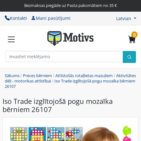
Bezmaksas piegāde uz Pasta pakomātiem no 35 €
Kontakti
Mani pasūtījumi
Latvian
0
Sākums
/
Preces bērniem
/
Attīstošās rotaļlietas mazuļiem
/
Aktivitātes
dēļi - motorikas attīstībai
/
Iso Trade izglītojošā pogu mozaīka bērniem
26107
Iso Trade izglītojošā pogu mozaīka
bērniem 26107